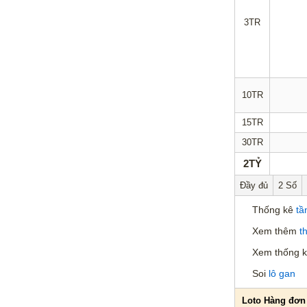
3TR
10TR
15TR
30TR
2TỶ
Đầy đủ
2 Số
Thống kê
tầ
Xem thêm
t
Xem thống 
Soi
lô gan