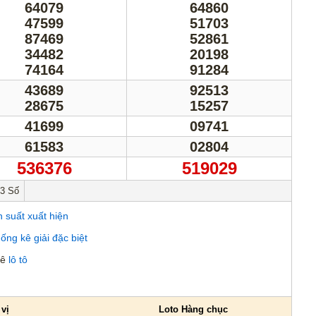
64079
64860
47599
51703
87469
52861
34482
20198
74164
91284
43689
92513
28675
15257
41699
09741
61583
02804
536376
519029
3 Số
n suất xuất hiện
hống kê giải đặc biệt
kê
lô tô