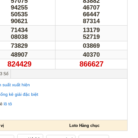
57075
83882
94255
46707
50535
66447
90621
87314
71434
13179
08038
52719
73829
03869
48907
40370
824429
866627
3 Số
n suất xuất hiện
hống kê giải đặc biệt
kê
lô tô