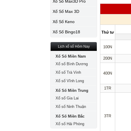
Xổ Số Max3D Pro
Xổ Số Max 3D
Xổ Số Keno
Xổ Số Bingo18
Thứ tư
Lịch xổ số Hôm Nay
100N
Xổ Số Miền Nam
200N
Xổ số Bình Dương
Xổ số Trà Vinh
400N
Xổ số Vĩnh Long
1TR
Xổ Số Miền Trung
Xổ số Gia Lai
Xổ số Ninh Thuận
3TR
Xổ Số Miền Bắc
Xổ số Hải Phòng