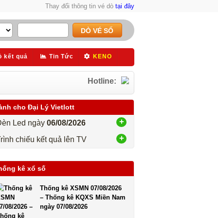
Thay đổi thông tin vé dò
tại đây
ò kết quả
Tin Tức
KENO
Hotline:
ành cho Đại Lý Vietlott
Đèn Led ngày
06/08/2026
rình chiếu kết quả lên TV
hống kê xổ số
Thống kê XSMN 07/08/2026
– Thống kê KQXS Miền Nam
ngày 07/08/2026