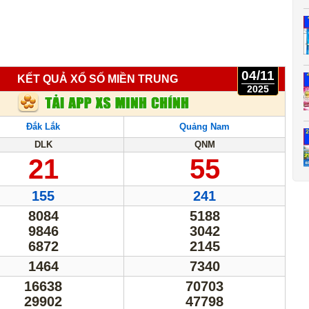
04/11
KẾT QUẢ XỔ SỐ MIỀN TRUNG
2025
Đắk Lắk
Quảng Nam
DLK
QNM
21
55
155
241
8084
5188
9846
3042
6872
2145
1464
7340
16638
70703
29902
47798