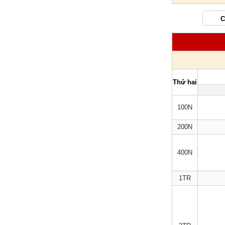
Thứ hai
100N
200N
400N
1TR