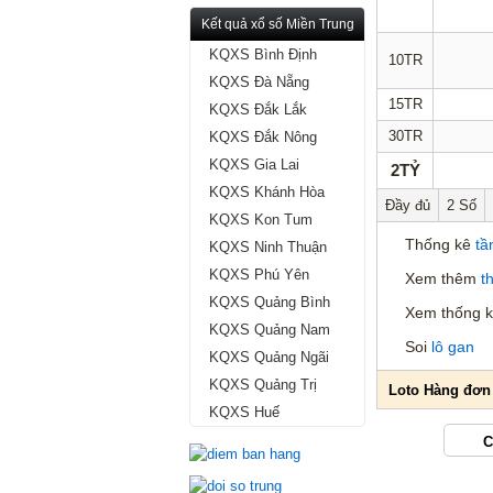
Kết quả xổ số Miền Trung
KQXS Bình Định
10TR
KQXS Đà Nẵng
15TR
KQXS Đắk Lắk
30TR
KQXS Đắk Nông
KQXS Gia Lai
2TỶ
KQXS Khánh Hòa
Đầy đủ
2 Số
KQXS Kon Tum
Thống kê
tầ
KQXS Ninh Thuận
KQXS Phú Yên
Xem thêm
t
KQXS Quảng Bình
Xem thống 
KQXS Quảng Nam
Soi
lô gan
KQXS Quảng Ngãi
KQXS Quảng Trị
KQXS Huế