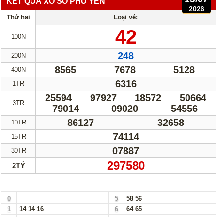
KẾT QUẢ XỔ SỐ PHÚ YÊN
2026
Thứ hai
Loại vé:
42
100N
248
200N
8565
7678
5128
400N
6316
1TR
25594
97927
18572
50664
3TR
79014
09020
54556
86127
32658
10TR
74114
15TR
07887
30TR
297580
2TỶ
Bảng Loto Hàng Chục xổ số Phú Yên ngày 13/07/26
0
5
58
56
1
14
14
16
6
64
65