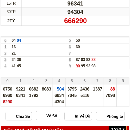
96341
15TR
94304
30TR
666290
2TỶ
Bảng Loto Hàng Chục xổ số Phú Yên ngày 20/07/26
0
04
04
5
50
1
16
6
60
2
21
7
3
34
36
8
87
83
82
88
4
41
45
9
90
95
92
98
Phú Yên - 20/07/26
0
1
2
3
4
5
6
7
8
9
6750
9221
0682
8083
504
3795
2436
1387
88
6960
6341
1792
6834
7045
5116
7098
6290
4304
Vé Số
13/07