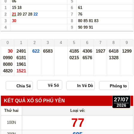
0
06
5
Thống Kê Lô
Lô Gan
1
15
18
6
61
Giải Đặc Biệt
Kiểm Tra Gan Cực Đại
2
21
20
27
28
22
7
76
3
30
8
80
85
81
83
Tần Suất
Tần Suất Chi Tiết
4
9
90
99
91
Lotto 5/35
Mega 6/45
Phú Yên - 03/08/26
0
1
2
3
4
5
6
7
8
9
Power 6/55
Max 3D
30
2491
622
6583
4185
4306
1927
6418
1299
Max3D Pro
0990
6181
0215
6576
1328
8080
1961
In Vé Dò
4820
1521
Miền Nam
Miền Trung
Vé Số
Miền Bắc
Lotto 5/35
27/07
KẾT QUẢ XỔ SỐ PHÚ YÊN
Mega 6/45
Power 6/55
2026
Thứ hai
Loại vé:
Max3D Pro
Max 3D
77
100N
Dò kết quả