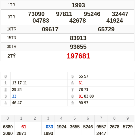
1993
1TR
73090
97811
95246
32447
3TR
04783
42678
41924
09617
65729
10TR
83913
15TR
93655
30TR
197681
2TỶ
Bảng Loto Hàng Chục xổ số Phú Yên ngày 06/07/26
0
5
55
57
1
13
17
11
6
61
2
29
24
7
78
71
3
33
8
81
83
80
4
46
47
9
90
93
Phú Yên - 06/07/26
0
1
2
3
4
5
6
7
8
9
6880
61
033
1924
3655
5246
9557
2678
5729
3090
2871
1993
2447