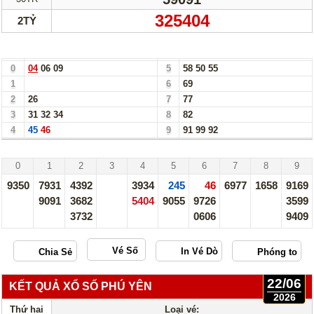
325404
2TỶ
Bảng Loto Hàng Chục xổ số Phú Yên ngày 29/06/26
0
04
06
09
5
58
50
55
1
6
69
2
26
7
77
3
31
32
34
8
82
4
45
46
9
91
99
92
Phú Yên - 29/06/26
0
1
2
3
4
5
6
7
8
9
9350
7931
4392
3934
245
46
6977
1658
9169
9091
3682
5404
9055
9726
3599
3732
0606
9409
Vé Số
22/06
KẾT QUẢ XỔ SỐ PHÚ YÊN
2026
Thứ hai
Loại vé: