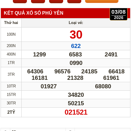
Lotto 5/35
Mega 6/45
03/08
KẾT QUẢ XỔ SỐ PHÚ YÊN
Power 6/55
Max3D Pro
2026
Thứ hai
Loại vé:
Max 3D
Keno
30
100N
Bingo 18
622
200N
Điện Toán
1299
6583
2491
400N
0990
1*2*3
6x36
1TR
64306
96576
24185
66418
Thần Tài 4
3TR
16181
21328
61961
01927
68080
10TR
Sớ Đầu Đuôi
34820
15TR
Miền Nam
Miền Trung
50215
30TR
Miền Bắc
021521
2TỶ
Thống Kê
Bảng Loto Hàng Chục xổ số Phú Yên ngày 03/08/26