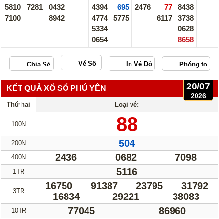
5810
7281
0432
4394
695
2476
77
8438
7100
8942
4774
5775
6117
3738
5334
0628
0654
8658
Vé Số
20/07
KẾT QUẢ XỔ SỐ PHÚ YÊN
2026
Thứ hai
Loại vé:
88
100N
504
200N
2436
0682
7098
400N
5116
1TR
16750
91387
23795
31792
3TR
16834
29221
38083
77045
86960
10TR