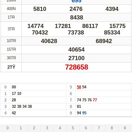
695
200N
Truyền thống
Mega 6/45
5810
2476
4394
400N
Lotto 5/35
Power 6/65
8438
1TR
Max 3D
14774
17281
Max3D Pro
86117
15775
3TR
70432
73738
85334
Keno
40628
68942
10TR
40654
15TR
Tin Tức
27100
30TR
Thống kê XSMN
Thống kê XSMT
728658
2TỶ
Thống kê XSMB
Tin tức tổng hợp
Bảng Loto Hàng Chục xổ số Phú Yên ngày 27/07/26
0
00
5
58
54
1
17
10
6
2
28
7
74
75
76
77
3
32
38
34
38
8
81
4
42
9
94
95
Phú Yên - 27/07/26
0
1
2
3
4
5
6
7
8
9