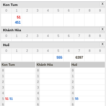
Truyền thống
Mega 6/45
Kon Tum
0
1
2
3
4
5
6
7
8
9
Lotto 5/35
Power 6/65
51
Max 3D
Max3D Pro
451
Keno
Khánh Hòa
0
1
2
3
4
5
6
7
8
9
Tin Tức
Huế
Thống kê XSMN
Thống kê XSMT
0
1
2
3
4
5
6
7
8
9
Thống kê XSMB
Tin tức tổng hợp
555
6397
Kon Tum
Khánh Hòa
Huế
0
0
0
1
1
1
2
2
2
3
3
3
4
4
4
5
51
51
5
5
55
6
6
6