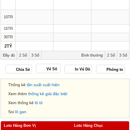
Thống Kê Lô
Lô Gan
Giải Đặc Biệt
Kiểm Tra Gan Cực Đại
10TR
Tần Suất
Tần Suất Chi Tiết
15TR
Lotto 5/35
Mega 6/45
30TR
Power 6/55
Max 3D
2TỶ
Max3D Pro
Đầy đủ
2 Số
3 Số
Bình thường
2 Số
3 Số
In Vé Dò
Vé Số
Miền Nam
Miền Trung
Thống kê
tần suất xuất hiện
Miền Bắc
Lotto 5/35
Xem thêm
thống kê giải đặc biệt
Mega 6/45
Power 6/55
Xem thống kê
lô tô
Max3D Pro
Max 3D
Soi
lô gan
Dò kết quả
Loto Hàng Đơn Vị
Loto Hàng Chục