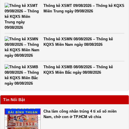
Thống kê XSMT 09/08/2026 – Thống kê KQXS
Miền Trung ngày 09/08/2026
Thống kê XSMN 08/08/2026 – Thống kê
KQXS Miền Nam ngày 08/08/2026
Thống kê XSMB 08/08/2026 – Thống kê
KQXS Miền Bắc ngày 08/08/2026
Tin Nổi Bật
Cha làm công nhân trúng 4 tỉ xổ số miền
Nam, chờ con ở TP.HCM về chia