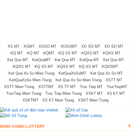
XS MT
XSMT
XOSO MT
XOSOMT
XO SO MT
XO SO MT
KQ MT
KQ MT
KQMT
KQ XS MT
KQXS MT
KQXS MT
Ket Qua MT
KetQuaMT
Ket Qua MT
KetQua MT
Ket Qua MT
KQXS MT
KQ XS MT
KQXS MT
KQ XS MT
KQXSMT
Ket Qua Xo So Mien Trung
KetQuaXoSoMT
Ket Qua Xo So MT
KetQuaXoSo Mien Trung
Ket Qua Xo So Mien Trung
XSTT MT
XSTT Mien Trung
XSTTMT
XS TT MT
Truc Tiep MT
TrucTiepMT
TrucTiep Mien Trung
Truc Tiep Mien Trung
XSKT MT
XS KT MT
XSKTMT
XS KT Mien Trung
XSKT Mien Trung
MINH CHINH LOTTERY