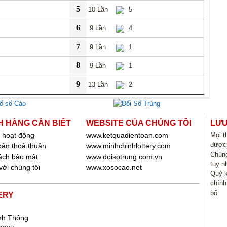
5
10 Lần
5
6
9 Lần
4
7
9 Lần
1
8
9 Lần
1
9
13 Lần
2
 HÀNG CẦN BIẾT
WEBSITE CỦA CHÚNG TÔI
LƯU
 hoạt động
www.ketquadientoan.com
Mọi t
được 
oản thoả thuận
www.minhchinhlottery.com
Chúng
ách bảo mật
www.doisotrung.com.vn
tuy n
với chúng tôi
www.xosocao.net
Quý k
chính
bố.
ERY
nh Thông