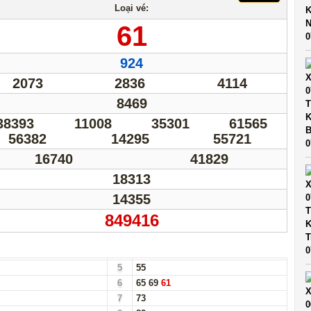
Loại vé:
61
924
2073
2836
4114
8469
38393
11008
35301
61565
56382
14295
55721
16740
41829
18313
14355
849416
ng Chục xổ số Quảng Bình ngày 06/08/26
5
55
6
65
69
61
7
73