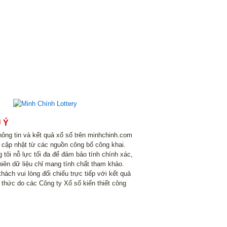
 Ý
hông tin và kết quả xổ số trên minhchinh.com
cập nhật từ các nguồn công bố công khai.
 tôi nỗ lực tối đa để đảm bảo tính chính xác,
hiên dữ liệu chỉ mang tính chất tham khảo.
hách vui lòng đối chiếu trực tiếp với kết quả
 thức do các Công ty Xổ số kiến thiết công