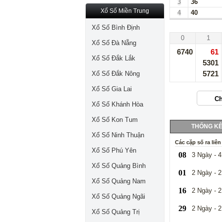
3
36
Xổ Số Miền Trung
4
40
Quảng Bình - 
Xổ Số Bình Định
0
1
Xổ Số Đà Nẵng
6740
61
Xổ Số Đắk Lắk
5301
5721
Xổ Số Đắk Nông
Xổ Số Gia Lai
Xổ Số Khánh Hòa
Xổ Số Kon Tum
THỐNG KÊ
Xổ Số Ninh Thuận
Các cặp số ra liên 
Xổ Số Phú Yên
08
3 Ngày - 4
Xổ Số Quảng Bình
01
2 Ngày - 2
Xổ Số Quảng Nam
16
2 Ngày - 2
Xổ Số Quảng Ngãi
29
2 Ngày - 2
Xổ Số Quảng Trị