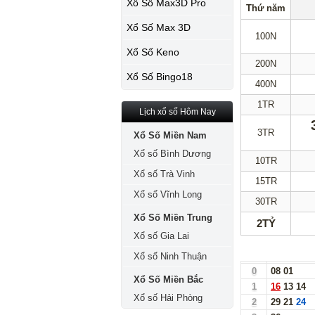
Xổ Số Max3D Pro
Thứ năm
Xổ Số Max 3D
100N
Xổ Số Keno
200N
Xổ Số Bingo18
400N
1TR
Lịch xổ số Hôm Nay
3TR
Xổ Số Miền Nam
Xổ số Bình Dương
10TR
Xổ số Trà Vinh
15TR
Xổ số Vĩnh Long
30TR
Xổ Số Miền Trung
2TỶ
Xổ số Gia Lai
Bảng Loto Hà
Xổ số Ninh Thuận
0
08
01
Xổ Số Miền Bắc
1
16
13
14
Xổ số Hải Phòng
2
29
21
24