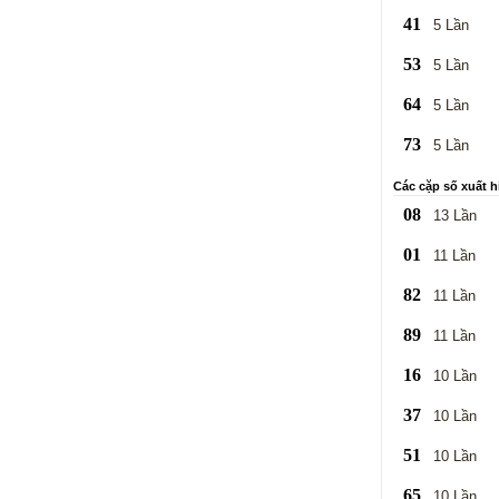
41
5 Lần
53
5 Lần
64
5 Lần
73
5 Lần
Các cặp số xuất h
08
13 Lần
01
11 Lần
82
11 Lần
89
11 Lần
16
10 Lần
37
10 Lần
51
10 Lần
65
10 Lần