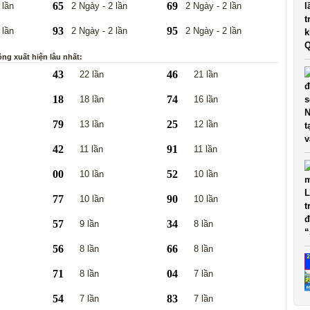
65
69
 lần
2 Ngày - 2 lần
2 Ngày - 2 lần
93
95
 lần
2 Ngày - 2 lần
2 Ngày - 2 lần
ng xuất hiện lâu nhất:
43
46
22 lần
21 lần
18
74
18 lần
16 lần
79
25
13 lần
12 lần
42
91
11 lần
11 lần
00
52
10 lần
10 lần
77
90
10 lần
10 lần
57
34
9 lần
8 lần
56
66
8 lần
8 lần
71
04
8 lần
7 lần
54
83
7 lần
7 lần