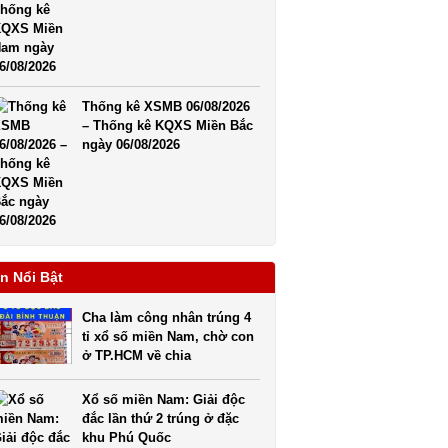
Thống kê XSMB 06/08/2026
– Thống kê KQXS Miền Bắc
ngày 06/08/2026
in Nổi Bật
Cha làm công nhân trúng 4
tỉ xổ số miền Nam, chờ con
ở TP.HCM về chia
Xổ số miền Nam: Giải độc
đắc lần thứ 2 trúng ở đặc
khu Phú Quốc