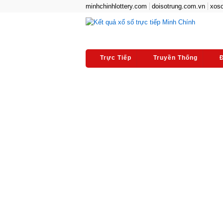
minhchinhlottery.com
doisotrung.com.vn
xoso
Trực Tiếp
Truyền Thống