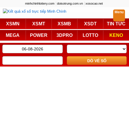
minhchinhlottery.com
doisotrung.com.vn
xosocao.net
Menu
Trực Tiếp
XSMN
XSMT
XSMB
XSDT
TIN TỨC
Miền Nam
Miền Trung
MEGA
POWER
3DPRO
LOTTO
KENO
Miền Bắc
Mega 6/45
Power 6/55
Max3D Pro
Max 3D
Keno
Bingo 18
Lotto 5/35
Truyền Thống
Miền Nam
Miền Trung
Miền Bắc
KQXS Các Tỉnh
KQXS Vietlott