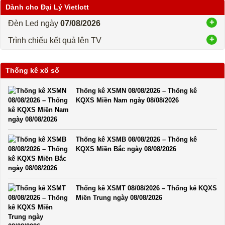
1
11 Lần
5
13 Lần
2
2
9 Lần
6
9 Lần
2
3
13 Lần
0
9 Lần
4
4
11 Lần
1
8 Lần
1
5
9 Lần
2
10 Lần
5
6
8 Lần
5
13 Lần
1
7
7 Lần
1
7 Lần
2
8
14 Lần
4
7 Lần
4
9
5 Lần
3
7 Lần
2
Tháng 8 -
2026
T2
T3
T4
T5
T6
T7
CN
27
28
29
30
31
1
2
3
4
5
6
7
8
9