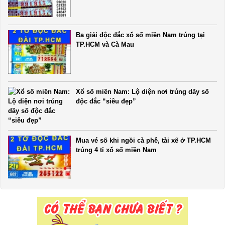
Thống kê XSMT 08/08/2026 – Thống kê KQXS
Miền Trung ngày 08/08/2026
Thống kê XSMN 07/08/2026 – Thống kê
KQXS Miền Nam ngày 07/08/2026
Thống kê XSMB 07/08/2026 – Thống kê
KQXS Miền Bắc ngày 07/08/2026
Tin Nổi Bật
Cha làm công nhân trúng 4 tỉ xổ số miền