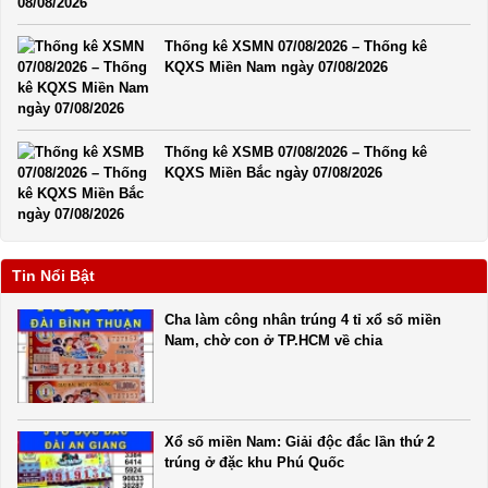
10
11
12
13
14
15
16
17
18
19
20
21
22
23
24
25
26
27
28
29
30
31
1
2
3
4
5
6
Dành cho Đại Lý Vietlott
Đèn Led ngày
07/08/2026
Trình chiếu kết quả lên TV
Thống kê xổ số
Thống kê XSMN 08/08/2026 – Thống kê
KQXS Miền Nam ngày 08/08/2026
Thống kê XSMB 08/08/2026 – Thống kê
KQXS Miền Bắc ngày 08/08/2026