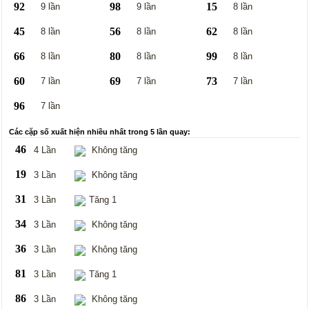
38
39
2 Ngày - 2 lần
2 Ngày - 2 lần
43
52
2 Ngày - 4 lần
2 Ngày - 2 lần
57
65
2 Ngày - 2 lần
2 Ngày - 2 lần
81
88
2 Ngày - 2 lần
2 Ngày - 2 lần
Những cặp số không xuất hiện lâu nhất:
30
58
74
24 lần
19 lần
18 lần
20
27
07
15 lần
14 lần
13 lần
17
63
25
12 lần
12 lần
11 lần
53
44
49
11 lần
10 lần
10 lần
91
08
79
10 lần
9 lần
9 lần
92
98
15
9 lần
9 lần
8 lần
45
56
62
8 lần
8 lần
8 lần
66
80
99
8 lần
8 lần
8 lần