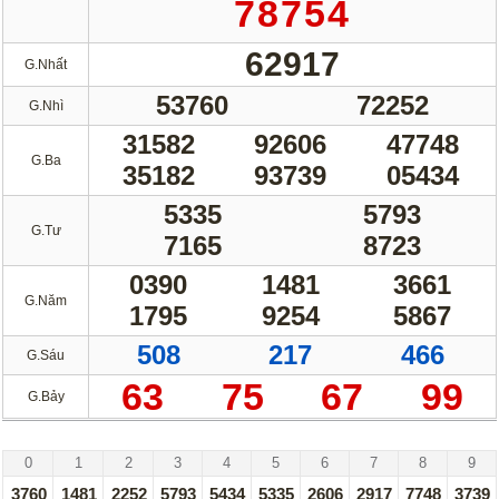
78754
62917
G.Nhất
53760
72252
G.Nhì
31582
92606
47748
G.Ba
35182
93739
05434
5335
5793
G.Tư
7165
8723
0390
1481
3661
G.Năm
1795
9254
5867
508
217
466
G.Sáu
63
75
67
99
G.Bảy
Hà Nội - 23/07/26
0
1
2
3
4
5
6
7
8
9
3760
1481
2252
5793
5434
5335
2606
2917
7748
3739