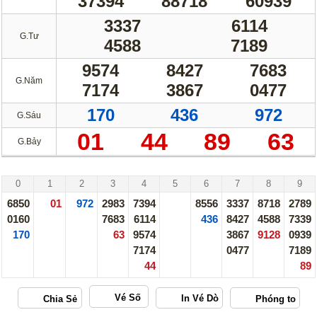
37394
88718
60939
3337
6114
G.Tư
4588
7189
9574
8427
7683
G.Năm
7174
3867
0477
170
436
972
G.Sáu
01
44
89
63
G.Bảy
Hà Nội - 20/07/26
0
1
2
3
4
5
6
7
8
9
6850
01
972
2983
7394
8556
3337
8718
2789
0160
7683
6114
436
8427
4588
7339
170
63
9574
3867
9128
0939
7174
0477
7189
44
89
Vé Số