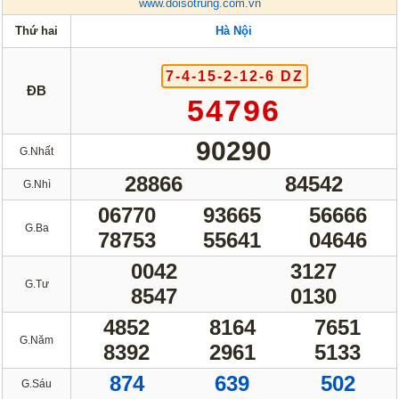
www.doisotrung.com.vn
Thứ hai
Hà Nội
7-4-15-2-12-6 DZ
ĐB
54796
90290
G.Nhất
28866
84542
G.Nhì
06770
93665
56666
G.Ba
78753
55641
04646
0042
3127
G.Tư
8547
0130
4852
8164
7651
G.Năm
8392
2961
5133
874
639
502
G.Sáu