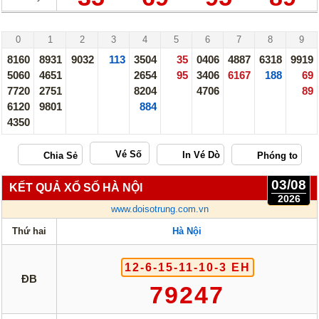
Thống Kê Lô
Lô Gan
Hà Nội - 06/08/26
Giải Đặc Biệt
Kiểm Tra Gan Cực Đại
0
1
2
3
4
5
6
7
8
9
Tần Suất
Tần Suất Chi Tiết
8160
8931
9032
113
3504
35
0406
4887
6318
9919
5060
4651
2654
95
3406
6167
188
69
Lotto 5/35
Mega 6/45
7720
2751
8204
4706
89
6120
Power 6/55
9801
884
Max 3D
4350
Max3D Pro
Vé Số
In Vé Dò
03/08
KẾT QUẢ XỔ SỐ HÀ NỘI
Miền Nam
Miền Trung
2026
www.doisotrung.com.vn
Miền Bắc
Lotto 5/35
Thứ hai
Hà Nội
Mega 6/45
Power 6/55
12-6-15-11-10-3 EH
Max3D Pro
Max 3D
ĐB
79247
Dò kết quả