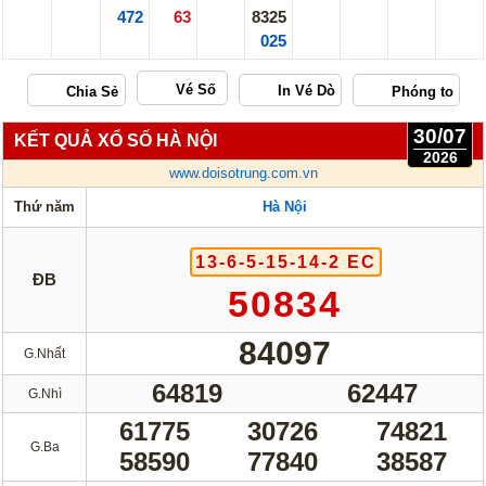
472
63
8325
025
Vé Số
30/07
KẾT QUẢ XỔ SỐ HÀ NỘI
2026
www.doisotrung.com.vn
Thứ năm
Hà Nội
13-6-5-15-14-2 EC
ĐB
50834
84097
G.Nhất
64819
62447
G.Nhì
61775
30726
74821
G.Ba
58590
77840
38587