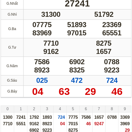
27241
G.Nhất
Truyền thống
Mega 6/45
31300
51792
Lotto 5/35
G.Nhì
Power 6/65
07775
51893
23369
Max 3D
Max3D Pro
G.Ba
83969
97015
65551
Keno
7710
8275
G.Tư
Tin Tức
9162
1657
7586
6902
0788
Thống kê XSMN
Thống kê XSMT
G.Năm
8923
8325
9223
Thống kê XSMB
Tin tức tổng hợp
025
472
724
G.Sáu
04
63
29
46
G.Bảy
Hà Nội - 03/08/26
0
1
2
3
4
5
6
7
8
9
1300
7241
1792
1893
724
7775
7586
1657
0788
3369
7710
5551
9162
8923
04
7015
46
9247
3969
6902
9223
8275
29