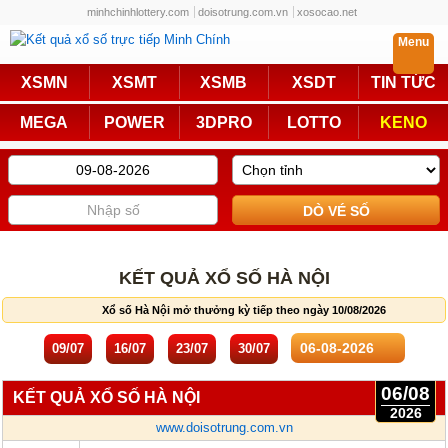
minhchinhlottery.com
doisotrung.com.vn
xosocao.net
Menu
Trực Tiếp
XSMN
XSMT
XSMB
XSDT
TIN TỨC
Miền Nam
Miền Trung
MEGA
POWER
3DPRO
LOTTO
KENO
Miền Bắc
Mega 6/45
Power 6/55
Max3D Pro
Max 3D
Keno
Bingo 18
Lotto 5/35
KẾT QUẢ XỔ SỐ HÀ NỘI
Truyền Thống
Xổ số Hà Nội mở thưởng kỳ tiếp theo ngày 10/08/2026
Miền Nam
Miền Trung
09/07
16/07
23/07
30/07
Miền Bắc
KQXS Các Tỉnh
06/08
KẾT QUẢ XỔ SỐ HÀ NỘI
2026
www.doisotrung.com.vn
KQXS Vietlott