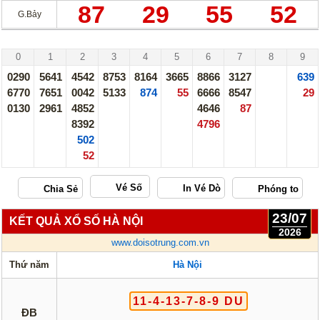
87
29
55
52
G.Bảy
Hà Nội - 27/07/26
0
1
2
3
4
5
6
7
8
9
0290
5641
4542
8753
8164
3665
8866
3127
639
6770
7651
0042
5133
874
55
6666
8547
29
0130
2961
4852
4646
87
8392
4796
502
52
Vé Số
23/07
KẾT QUẢ XỔ SỐ HÀ NỘI
2026
www.doisotrung.com.vn
Thứ năm
Hà Nội
11-4-13-7-8-9 DU
ĐB