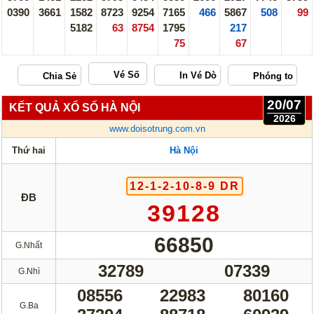
0390
3661
1582
8723
9254
7165
466
5867
508
99
5182
63
8754
1795
217
75
67
Vé Số
20/07
KẾT QUẢ XỔ SỐ HÀ NỘI
2026
www.doisotrung.com.vn
Thứ hai
Hà Nội
12-1-2-10-8-9 DR
ĐB
39128
66850
G.Nhất
32789
07339
G.Nhì
08556
22983
80160
G.Ba