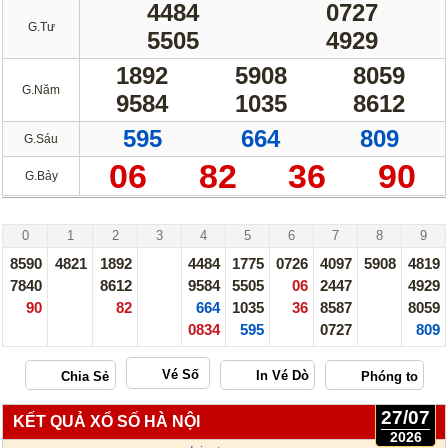
4484
0727
G.Tư
5505
4929
1892
5908
8059
G.Năm
9584
1035
8612
595
664
809
G.Sáu
06
82
36
90
G.Bảy
Hà Nội - 30/07/26
0
1
2
3
4
5
6
7
8
9
8590
4821
1892
4484
1775
0726
4097
5908
4819
7840
8612
9584
5505
06
2447
4929
90
82
664
1035
36
8587
8059
0834
595
0727
809
Vé Số
27/07
KẾT QUẢ XỔ SỐ HÀ NỘI
2026