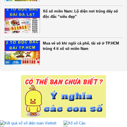
Xổ số miền Nam: Lộ diện nơi trúng dãy số
độc đắc “siêu đẹp”
Mua vé số khi ngồi cà phê, tài xế ở TP.HCM
trúng 4 tỉ xổ số miền Nam