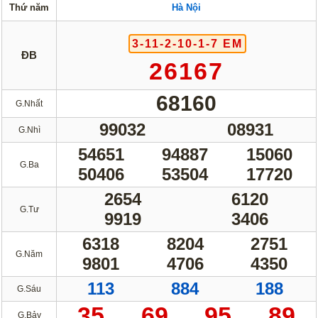
Thứ năm
Hà Nội
Lotto 5/35
Mega 6/45
Power 6/55
Max3D Pro
3-11-2-10-1-7 EM
ĐB
26167
Max 3D
Keno
Bingo 18
68160
G.Nhất
Điện Toán
99032
08931
G.Nhì
54651
94887
15060
1*2*3
6x36
G.Ba
50406
53504
17720
Thần Tài 4
2654
6120
Sớ Đầu Đuôi
G.Tư
9919
3406
Miền Nam
Miền Trung
6318
8204
2751
G.Năm
9801
4706
4350
Miền Bắc
113
884
188
G.Sáu
Thống Kê
35
69
95
89
G.Bảy