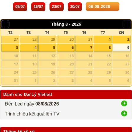
09/07
16/07
23/07
30/07
Tháng 8 -
2026
T2
T3
T4
T5
T6
T7
CN
27
28
29
30
31
1
2
3
4
5
6
7
8
9
10
11
12
13
14
15
16
17
18
19
20
21
22
23
24
25
26
27
28
29
30
31
1
2
3
4
5
6
Dành cho Đại Lý Vietlott
Đèn Led ngày
08/08/2026
Trình chiếu kết quả lên TV
Thống kê xổ số