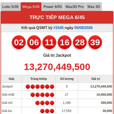
Lotto 5/35
Mega 6/45
Lotto 5/35
Mega 6/45
Power 6/55
Max3D Pro
Max 3D
Power 6/55
Max3D Pro
TRỰC TIẾP MEGA 6/45
Max 3D
Keno
Kết quả QSMT kỳ
#1545
ngày
05/08/2026
Bingo 18
02
06
11
16
28
39
Điện Toán
1*2*3
6x36
Giá trị Jackpot
Thần Tài 4
13,270,449,500
Sớ Đầu Đuôi
Giải
Trùng khớp
Số lượng
Giá trị
Miền Nam
Miền Trung
Jackpot
0
13,270,449,500
Miền Bắc
Giải nhất
27
10,000,000
Giải nhì
1,186
300,000
Thống Kê
Giải ba
17,555
30,000