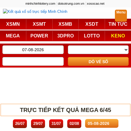
minhchinhlottery.com
doisotrung.com.vn
xosocao.net
Menu
Trực Tiếp
XSMN
XSMT
XSMB
XSDT
TIN TỨC
Miền Nam
Miền Trung
MEGA
POWER
3DPRO
LOTTO
KENO
Miền Bắc
Mega 6/45
Power 6/55
Max3D Pro
Max 3D
Keno
Bingo 18
Lotto 5/35
Truyền Thống
Miền Nam
Miền Trung
TRỰC TIẾP KẾT QUẢ MEGA 6/45
Miền Bắc
KQXS Các Tỉnh
26/07
29/07
31/07
02/08
KQXS Vietlott