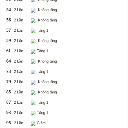
54
2 Lần
Không tăng
56
2 Lần
Không tăng
57
2 Lần
Tăng 1
59
2 Lần
Không tăng
61
2 Lần
Tăng 1
64
2 Lần
Không tăng
73
2 Lần
Tăng 1
79
2 Lần
Không tăng
85
2 Lần
Không tăng
87
2 Lần
Tăng 1
93
2 Lần
Tăng 1
95
2 Lần
Giảm 1