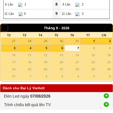
8
6 Lần
1
4 Lần
2
9
11 Lần
0
11 Lần
3
Tháng 8 -
2026
T2
T3
T4
T5
T6
T7
CN
27
28
29
30
31
1
2
3
4
5
6
7
8
9
10
11
12
13
14
15
16
17
18
19
20
21
22
23
24
25
26
27
28
29
30
31
1
2
3
4
5
6
Dành cho Đại Lý Vietlott
Đèn Led ngày
07/08/2026
Trình chiếu kết quả lên TV