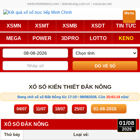
minhchinhlottery.com
doisotrung.com.vn
xosocao.net
Menu
Trực Tiếp
XSMN
XSMT
XSMB
XSDT
TIN TỨC
Miền Nam
Miền Trung
MEGA
POWER
3DPRO
LOTTO
KENO
Miền Bắc
Mega 6/45
Power 6/55
Max3D Pro
Max 3D
Keno
Bingo 18
Lotto 5/35
XỔ SỐ KIẾN THIẾT ĐẮK NÔNG
Truyền Thống
Đang chờ xổ số Đắk Nông lúc 17:10': 08/08/2026. Còn
15:01:13
nữa!
Miền Nam
Miền Trung
04/07
11/07
18/07
25/07
Miền Bắc
KQXS Các Tỉnh
01/08
XỔ SỐ ĐẮK NÔNG
2026
KQXS Vietlott
Thứ bảy
Loại vé: