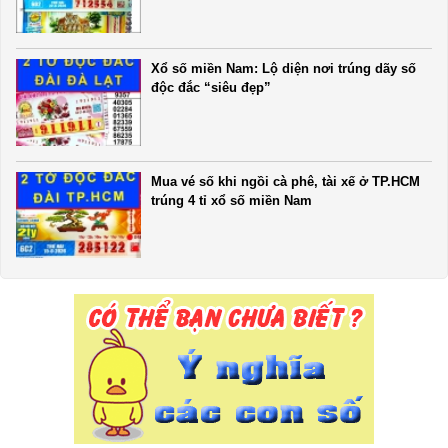
Xổ số miền Nam: Lộ diện nơi trúng dãy số
độc đắc “siêu đẹp”
Mua vé số khi ngồi cà phê, tài xế ở TP.HCM
trúng 4 tỉ xổ số miền Nam