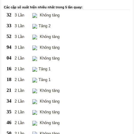
Các cặp số xuất hiện nhiều nhất trong 5 lần quay:
32
3 Lần
Không tăng
33
3 Lần
Tăng 2
52
3 Lần
Không tăng
94
3 Lần
Không tăng
04
2 Lần
Không tăng
16
2 Lần
Tăng 1
18
2 Lần
Tăng 1
21
2 Lần
Không tăng
34
2 Lần
Không tăng
35
2 Lần
Không tăng
46
2 Lần
Không tăng
50
2 Lần
Không tăng