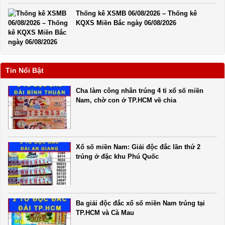
Thống kê XSMB 06/08/2026 – Thống kê
KQXS Miền Bắc ngày 06/08/2026
Tin Nổi Bật
Cha làm công nhân trúng 4 tỉ xổ số miền
Nam, chờ con ở TP.HCM về chia
Xổ số miền Nam: Giải độc đắc lần thứ 2
trúng ở đặc khu Phú Quốc
Ba giải độc đắc xổ số miền Nam trúng tại
TP.HCM và Cà Mau