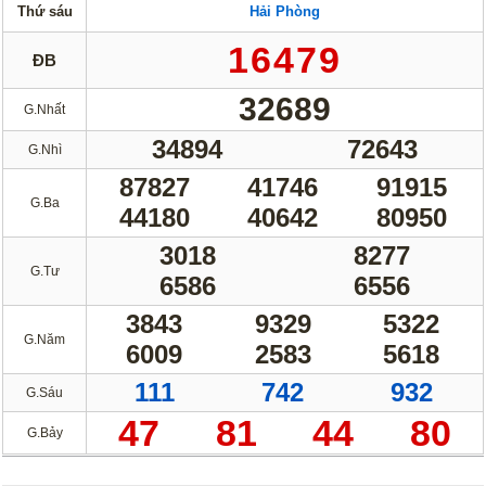
Thứ sáu
Hải Phòng
Lotto 5/35
Mega 6/45
16479
ĐB
Power 6/55
Max3D Pro
Max 3D
Keno
32689
G.Nhất
Bingo 18
34894
72643
G.Nhì
87827
41746
91915
Điện Toán
G.Ba
44180
40642
80950
1*2*3
6x36
3018
8277
Thần Tài 4
G.Tư
6586
6556
3843
9329
5322
Sớ Đầu Đuôi
G.Năm
6009
2583
5618
Miền Nam
Miền Trung
111
742
932
G.Sáu
Miền Bắc
47
81
44
80
G.Bảy
Thống Kê
Hải Phòng - 07/08/26