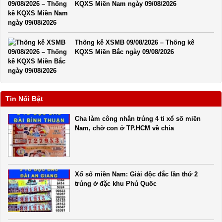
KQXS Miền Nam ngày 09/08/2026
Thống kê XSMB 09/08/2026 – Thống kê
KQXS Miền Bắc ngày 09/08/2026
Tin Nổi Bật
Cha làm công nhân trúng 4 tỉ xổ số miền
Nam, chờ con ở TP.HCM về chia
Xổ số miền Nam: Giải độc đắc lần thứ 2
trúng ở đặc khu Phú Quốc