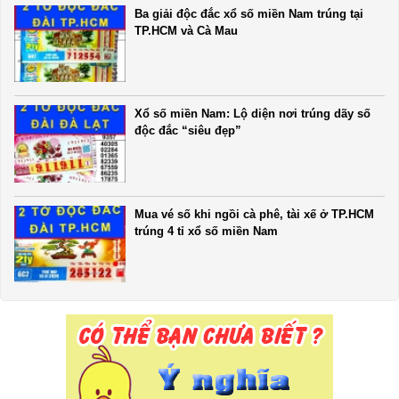
Ba giải độc đắc xổ số miền Nam trúng tại
TP.HCM và Cà Mau
Xổ số miền Nam: Lộ diện nơi trúng dãy số
độc đắc “siêu đẹp”
Mua vé số khi ngồi cà phê, tài xế ở TP.HCM
trúng 4 tỉ xổ số miền Nam