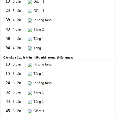
13
6 Lần
Giảm 1
24
5 Lần
Giảm 1
39
4 Lần
Không tăng
43
4 Lần
Tăng 2
50
4 Lần
Tăng 1
94
4 Lần
Tăng 1
Các cặp số xuất hiện nhiều nhất trong 10 lần quay:
13
8 Lần
Không tăng
15
6 Lần
Tăng 1
24
6 Lần
Không tăng
32
6 Lần
Tăng 1
44
6 Lần
Tăng 1
45
6 Lần
Giảm 1