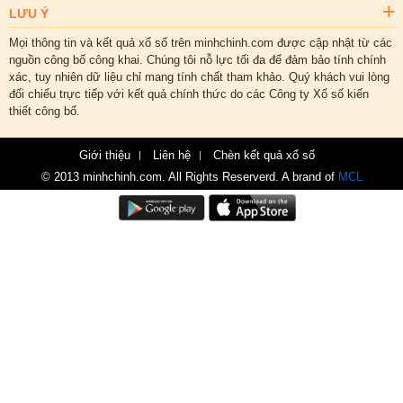
LƯU Ý
Mọi thông tin và kết quả xổ số trên minhchinh.com được cập nhật từ các
nguồn công bố công khai. Chúng tôi nỗ lực tối đa để đảm bảo tính chính
xác, tuy nhiên dữ liệu chỉ mang tính chất tham khảo. Quý khách vui lòng
đối chiếu trực tiếp với kết quả chính thức do các Công ty Xổ số kiến
thiết công bố.
Giới thiệu
Liên hệ
Chèn kết quả xổ số
© 2013 minhchinh.com. All Rights Reserverd. A brand of
MCL