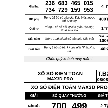
236
683
465
015
4Tr
Giải ba
734
729
159
953
Trùng 02 bộ số của giải Đặc biệt ngược
400T
ĐB phụ
thứ tự quay
Trùng 2 bộ số bất kỳ của giải Đặc biệt,
1Tr
Giải tư
Nhất, Nhì, Ba
Giải n
Giải năm
Trùng 1 bộ số bất kỳ của giải Đặc biệt
100
Trùng 1 bộ số bất kỳ của giải Nhất, Nhì,
40
Giải sáu
Ba
Chúc quý khách may mắn !
T.B
XỔ SỐ ĐIỆN TOÁN
MAX3D PRO
08/08
XỔ SỐ ĐIỆN TOÁN MAX3D PRO
GIẢI
SỐ QUAY THƯỞNG
GIÁ T
700
499
2 T
Đặc biệt