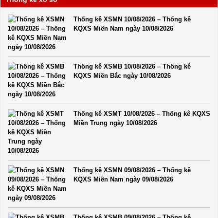
Thống kê XSMN 10/08/2026 – Thống kê
KQXS Miền Nam ngày 10/08/2026
Thống kê XSMB 10/08/2026 – Thống kê
KQXS Miền Bắc ngày 10/08/2026
Thống kê XSMT 10/08/2026 – Thống kê KQXS
Miền Trung ngày 10/08/2026
Thống kê XSMN 09/08/2026 – Thống kê
KQXS Miền Nam ngày 09/08/2026
Thống kê XSMB 09/08/2026 – Thống kê