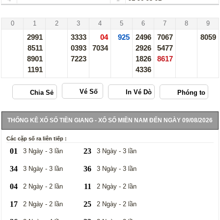
Thống Kê Lô
Lô Gan
Tiền Giang - 09/08/26
Giải Đặc Biệt
Kiểm Tra Gan Cực Đại
0
1
2
3
4
5
6
7
8
9
2991
3333
04
925
2496
7067
8059
Tần Suất
Tần Suất Chi Tiết
8511
0393
7034
2926
5477
Lotto 5/35
Mega 6/45
8901
7223
1826
8617
1191
4336
Power 6/55
Max 3D
Max3D Pro
Vé Số
In Vé Dò
THỐNG KÊ XỔ SỐ TIỀN GIANG - XỔ SỐ MIỀN NAM ĐẾN NGÀY 09/08/2026
Miền Nam
Miền Trung
Các cặp số ra liên tiếp :
Miền Bắc
Lotto 5/35
01
23
3 Ngày - 3 lần
3 Ngày - 3 lần
Mega 6/45
Power 6/55
34
36
3 Ngày - 3 lần
3 Ngày - 3 lần
Max3D Pro
Max 3D
04
11
2 Ngày - 2 lần
2 Ngày - 2 lần
17
25
2 Ngày - 2 lần
2 Ngày - 2 lần
Dò kết quả