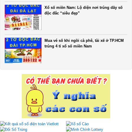
Xổ số miền Nam: Lộ diện nơi trúng dãy số
độc đắc “siêu đẹp”
Mua vé số khi ngồi cà phê, tài xế ở TP.HCM
trúng 4 tỉ xổ số miền Nam