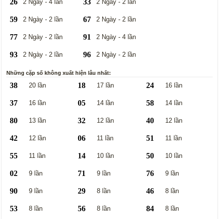
26
33
2 Ngày - 4 lần
2 Ngày - 2 lần
Truyền thống
Mega 6/45
59
67
2 Ngày - 2 lần
2 Ngày - 2 lần
Lotto 5/35
Power 6/65
77
91
2 Ngày - 2 lần
2 Ngày - 4 lần
Max 3D
Max3D Pro
93
96
2 Ngày - 2 lần
2 Ngày - 2 lần
Keno
Những cặp số không xuất hiện lâu nhất:
Tin Tức
38
18
24
20 lần
17 lần
16 lần
Thống kê XSMN
Thống kê XSMT
37
05
58
16 lần
14 lần
14 lần
Thống kê XSMB
Tin tức tổng hợp
80
32
40
13 lần
12 lần
12 lần
42
06
51
12 lần
11 lần
11 lần
55
14
50
11 lần
10 lần
10 lần
02
71
76
9 lần
9 lần
9 lần
90
29
46
9 lần
8 lần
8 lần
53
56
84
8 lần
8 lần
8 lần