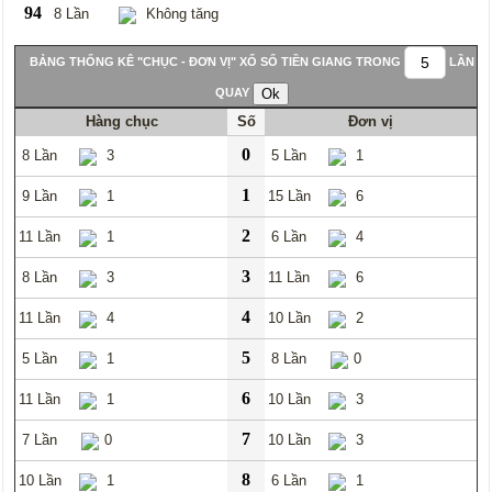
94
8 Lần
Không tăng
BẢNG THỐNG KÊ "CHỤC - ĐƠN VỊ" XỔ SỐ TIỀN GIANG TRONG
LẦN
QUAY
Hàng chục
Số
Đơn vị
0
8 Lần
3
5 Lần
1
1
9 Lần
1
15 Lần
6
2
11 Lần
1
6 Lần
4
3
8 Lần
3
11 Lần
6
4
11 Lần
4
10 Lần
2
5
5 Lần
1
8 Lần
0
6
11 Lần
1
10 Lần
3
7
7 Lần
0
10 Lần
3
8
10 Lần
1
6 Lần
1