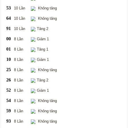
53
10 Lần
Không tăng
64
10 Lần
Không tăng
91
10 Lần
Tăng 2
00
8 Lần
Giảm 1
01
8 Lần
Tăng 1
10
8 Lần
Giảm 1
25
8 Lần
Không tăng
26
8 Lần
Tăng 2
52
8 Lần
Giảm 1
54
8 Lần
Không tăng
59
8 Lần
Không tăng
93
8 Lần
Không tăng