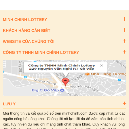
MINH CHINH LOTTERY
KHÁCH HÀNG CẦN BIẾT
WEBSITE CỦA CHÚNG TÔI
CÔNG TY TNHH MINH CHÍNH LOTTERY
LƯU Ý
Mọi thông tin và kết quả xổ số trên minhchinh.com được cập nhật từ các
nguồn công bố công khai. Chúng tôi nỗ lực tối đa để đảm bảo tính chính
xác, tuy nhiên dữ liệu chỉ mang tính chất tham khảo. Quý khách vui lòng