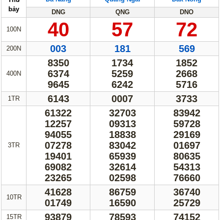
Truyền thống
Mega 6/45
bảy
DNG
QNG
DNO
40
57
72
Lotto 5/35
Power 6/65
100N
Max 3D
Max3D Pro
003
181
569
200N
Keno
8350
1734
1852
6374
5259
2668
400N
Tin Tức
9645
6242
5716
6143
0007
3733
1TR
Thống kê XSMN
Thống kê XSMT
61322
32703
83942
Thống kê XSMB
Tin tức tổng hợp
12257
09313
59728
94055
18838
29169
07278
83042
01697
3TR
19401
65939
80635
69082
32614
54313
23265
02598
76660
41628
86759
36740
10TR
01749
16590
25729
93879
78593
74152
15TR