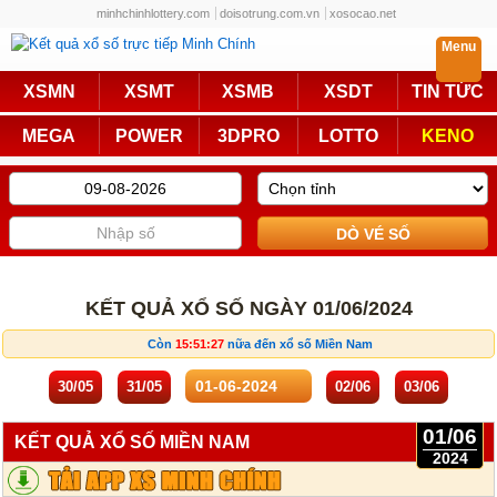
minhchinhlottery.com
doisotrung.com.vn
xosocao.net
Menu
Trực Tiếp
XSMN
XSMT
XSMB
XSDT
TIN TỨC
Miền Nam
Miền Trung
MEGA
POWER
3DPRO
LOTTO
KENO
Miền Bắc
Mega 6/45
Power 6/55
Max3D Pro
Max 3D
Keno
Bingo 18
Lotto 5/35
KẾT QUẢ XỔ SỐ NGÀY 01/06/2024
Truyền Thống
Còn
15:51:27
nữa đến xổ số Miền Nam
Miền Nam
Miền Trung
30/05
31/05
02/06
03/06
Miền Bắc
KQXS Các Tỉnh
01/06
KẾT QUẢ XỔ SỐ MIỀN NAM
2024
KQXS Vietlott