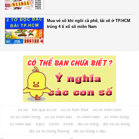
Mua vé số khi ngồi cà phê, tài xế ở TP.HCM
trúng 4 tỉ xổ số miền Nam
xo so
ket qua xo so
xo so kien thiet
xo so mien nam
xo so mien trung
xo so mien bac
xs mien nam
xs mien trung
xs mien bac
kqxs
xsmn
xsmb
doi so trung
doi ve so trung
doi ve so trung thuong
doi so trung o dau