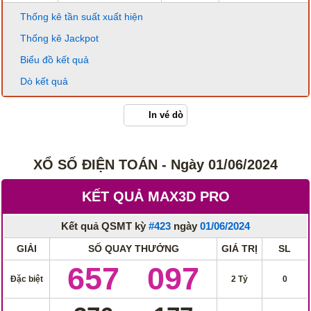
Thống kê tần suất xuất hiện
Thống kê Jackpot
Biểu đồ kết quả
Dò kết quả
In vé dò
XỔ SỐ ĐIỆN TOÁN - Ngày 01/06/2024
KẾT QUẢ MAX3D PRO
Kết quả QSMT kỳ
#423
ngày
01/06/2024
GIẢI
SỐ QUAY THƯỞNG
GIÁ TRỊ
SL
657
097
Đặc biệt
2 Tỷ
0