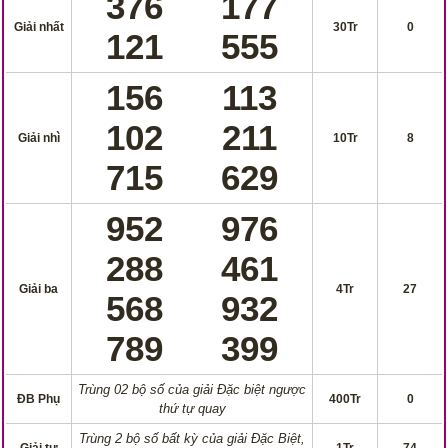
376
177
Giải nhất
30Tr
0
121
555
156
113
102
211
Giải nhì
10Tr
8
715
629
952
976
288
461
Giải ba
4Tr
27
568
932
789
399
Trùng 02 bộ số của giải Đặc biệt ngược
ĐB Phụ
400Tr
0
thứ tự quay
Trùng 2 bộ số bất kỳ của giải Đặc Biệt,