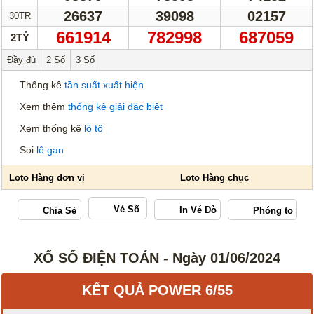
26637
39098
02157
30TR
661914
782998
687059
2TỶ
Đầy đủ
2 Số
3 Số
Thống kê
tần suất xuất hiện
Xem thêm
thống kê giải đặc biệt
Xem thống kê
lô tô
Soi
lô gan
Vé Số
XỔ SỐ ĐIỆN TOÁN - Ngày 01/06/2024
KẾT QUẢ POWER 6/55