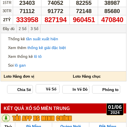
23403
74052
82255
38987
Thống Kê Lô
Lô Gan
15TR
71112
91772
72148
85680
30TR
Giải Đặc Biệt
Kiểm Tra Gan Cực Đại
333958
827194
960451
470840
2TỶ
Tần Suất
Tần Suất Chi Tiết
Đầy đủ
2 Số
3 Số
Lotto 5/35
Mega 6/45
Thống kê
tần suất xuất hiện
Power 6/55
Max 3D
Xem thêm
thống kê giải đặc biệt
Max3D Pro
Xem thống kê
lô tô
Soi
lô gan
In Vé Dò
Miền Nam
Miền Trung
Miền Bắc
Lotto 5/35
Vé Số
Mega 6/45
Power 6/55
01/06
Max3D Pro
Max 3D
KẾT QUẢ XỔ SỐ MIỀN TRUNG
2024
Dò kết quả
Đà Nẵng
Quảng Ngãi
Đắk Nông
Thứ