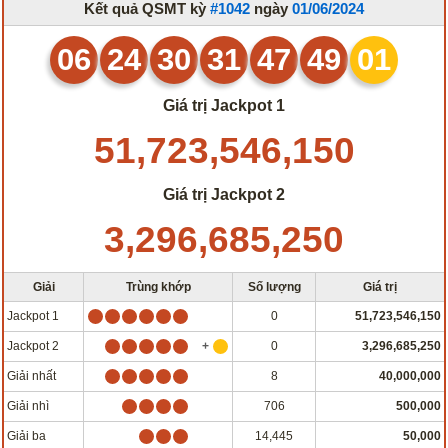
Kết quả QSMT kỳ
#1042
ngày
01/06/2024
06
24
30
31
47
49
01
Giá trị Jackpot 1
51,723,546,150
Giá trị Jackpot 2
3,296,685,250
Giải
Trùng khớp
Số lượng
Giá trị
Jackpot 1
0
51,723,546,150
Jackpot 2
0
3,296,685,250
Giải nhất
8
40,000,000
Giải nhì
706
500,000
Giải ba
14,445
50,000