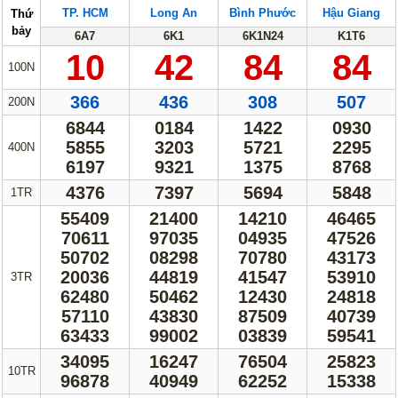
TP. HCM
Long An
Bình Phước
Hậu Giang
Thứ
Lotto 5/35
Mega 6/45
bảy
6A7
6K1
6K1N24
K1T6
Power 6/55
Max3D Pro
10
42
84
84
100N
Max 3D
Keno
366
436
308
507
200N
Bingo 18
6844
0184
1422
0930
5855
3203
5721
2295
400N
Điện Toán
6197
9321
1375
8768
1*2*3
6x36
4376
7397
5694
5848
1TR
55409
21400
14210
46465
Thần Tài 4
70611
97035
04935
47526
50702
08298
70780
43173
Sớ Đầu Đuôi
20036
44819
41547
53910
3TR
62480
50462
12430
24818
Miền Nam
Miền Trung
57110
43830
87509
40739
Miền Bắc
63433
99002
03839
59541
34095
16247
76504
25823
10TR
Thống Kê
96878
40949
62252
15338