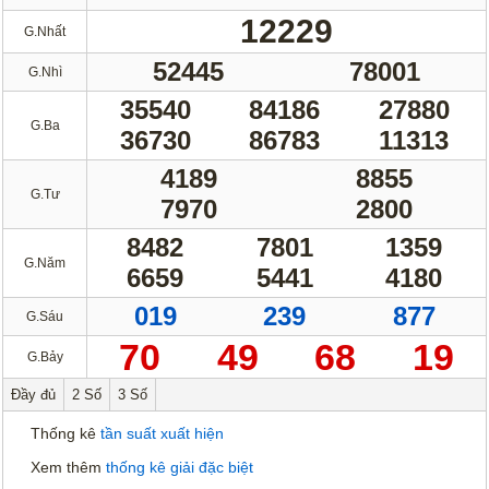
12229
G.Nhất
52445
78001
G.Nhì
35540
84186
27880
G.Ba
36730
86783
11313
4189
8855
G.Tư
7970
2800
8482
7801
1359
G.Năm
6659
5441
4180
019
239
877
G.Sáu
70
49
68
19
G.Bảy
Đầy đủ
2 Số
3 Số
Thống kê
tần suất xuất hiện
Xem thêm
thống kê giải đặc biệt