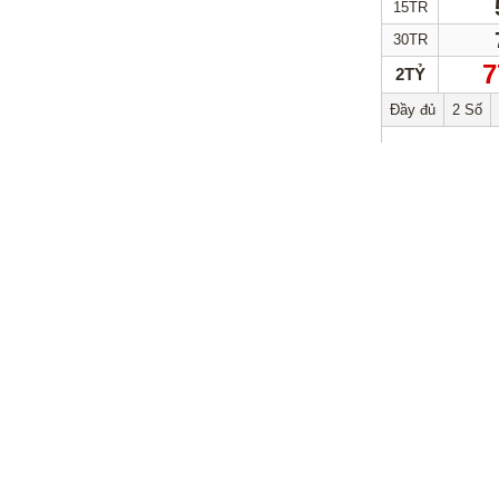
15TR
30TR
7
2TỶ
Đầy đủ
2 Số
Thống kê
tầ
Xem thêm
t
Xem thống 
Soi
lô gan