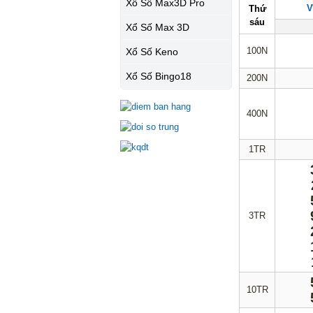
Xổ Số Max3D Pro
V
Thứ
sáu
Xổ Số Max 3D
100N
Xổ Số Keno
Xổ Số Bingo18
200N
400N
1TR
3TR
10TR