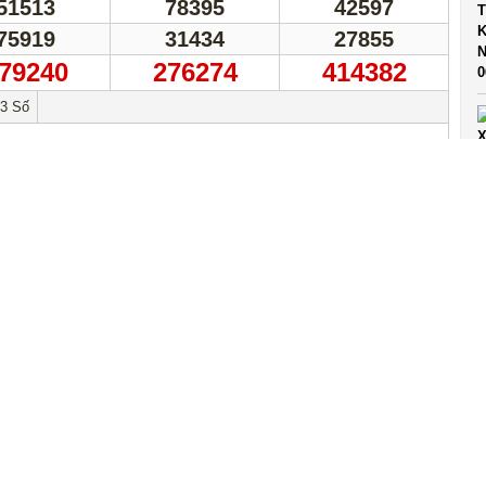
51513
78395
42597
75919
31434
27855
79240
276274
414382
3 Số
n suất xuất hiện
hống kê giải đặc biệt
kê
lô tô
T
Vé Số