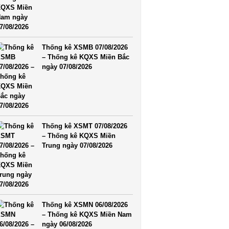
Thống kê XSMB 07/08/2026
– Thống kê KQXS Miền Bắc
ngày 07/08/2026
Thống kê XSMT 07/08/2026
– Thống kê KQXS Miền
Trung ngày 07/08/2026
Thống kê XSMN 06/08/2026
– Thống kê KQXS Miền Nam
ngày 06/08/2026