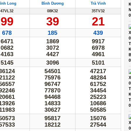
ĩnh Long
Bình Dương
Trà Vinh
47VL32
08K32
35TV32
99
39
21
678
185
439
6471
1869
9917
0682
3072
6978
4163
4427
4961
5145
3096
5101
36124
54501
47217
21122
75976
48284
56557
96747
61752
92246
77870
34454
20661
94468
25223
13926
14833
10686
11983
30627
50585
50573
95817
15076
57533
18212
27544