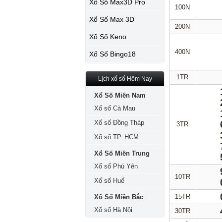
Xổ Số Max3D Pro
100N
Xổ Số Max 3D
200N
Xổ Số Keno
400N
Xổ Số Bingo18
1TR
Lịch xổ số Hôm Nay
Xổ Số Miền Nam
Xổ số Cà Mau
Xổ số Đồng Tháp
3TR
Xổ số TP. HCM
Xổ Số Miền Trung
Xổ số Phú Yên
10TR
Xổ số Huế
15TR
Xổ Số Miền Bắc
Xổ số Hà Nội
30TR