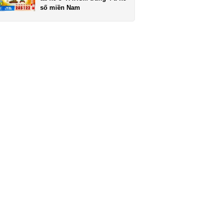
số miền Nam