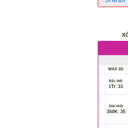
Dò kết quả
XỔ
MAX 3D
Đặc biệt
1Tr: 31
Giải nhất
350K: 35