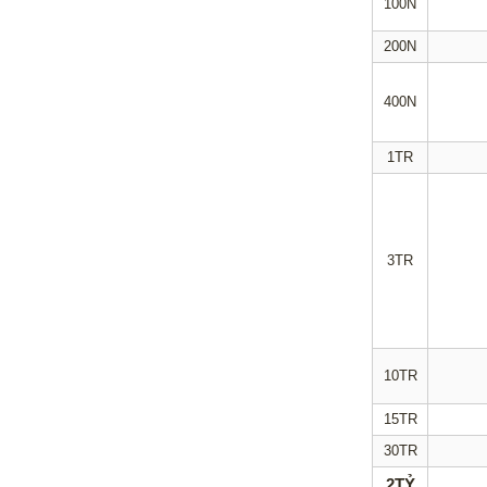
100N
200N
400N
1TR
3TR
10TR
15TR
30TR
2TỶ