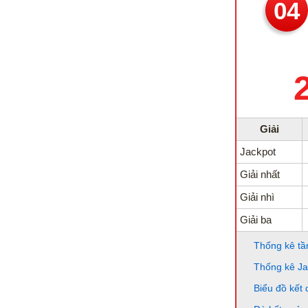
04
Giải
Jackpot
Giải nhất
Giải nhì
Giải ba
Thống kê tần
Thống kê Ja
Biểu đồ kết