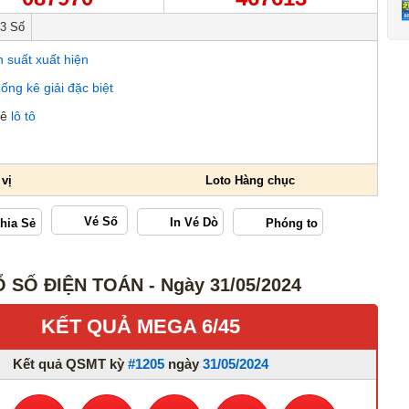
3 Số
n suất xuất hiện
hống kê giải đặc biệt
kê
lô tô
Vé Số
 SỐ ĐIỆN TOÁN - Ngày 31/05/2024
KẾT QUẢ MEGA 6/45
Kết quả QSMT kỳ
#1205
ngày
31/05/2024