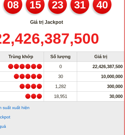
08
15
23
31
40
Giá trị Jackpot
22,426,387,500
Trùng khớp
Số lượng
Giá trị
0
22,426,387,500
30
10,000,000
1,282
300,000
18,951
30,000
 suất xuất hiện
ckpot
 quả