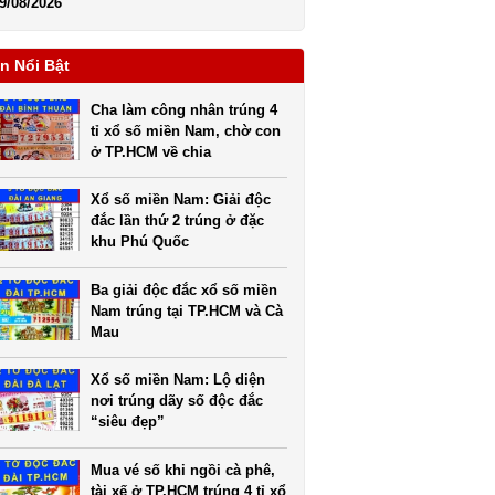
in Nổi Bật
Cha làm công nhân trúng 4
tỉ xổ số miền Nam, chờ con
ở TP.HCM về chia
Xổ số miền Nam: Giải độc
đắc lần thứ 2 trúng ở đặc
khu Phú Quốc
Ba giải độc đắc xổ số miền
Nam trúng tại TP.HCM và Cà
Mau
Xổ số miền Nam: Lộ diện
nơi trúng dãy số độc đắc
“siêu đẹp”
Mua vé số khi ngồi cà phê,
tài xế ở TP.HCM trúng 4 tỉ xổ