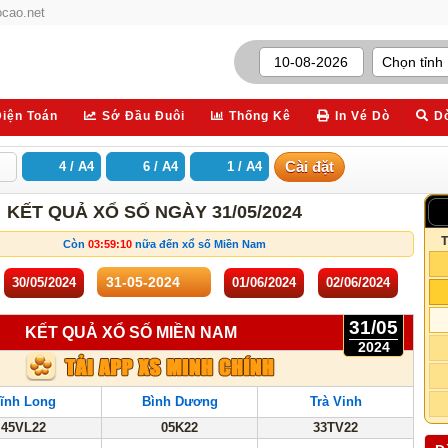
cao.net
Điện Toán
Sớ Đầu Đuôi
Thống Kê
In Vé Dò
D
Cài đặt
KẾT QUẢ XỔ SỐ NGÀY 31/05/2024
Còn
03:59:09
nữa đến xổ số Miền Nam
30/05
/2024
01/06
/2024
02/06
/2024
31/05
KẾT QUẢ XỔ SỐ MIỀN NAM
2024
ĩnh Long
Bình Dương
Trà Vinh
45VL22
05K22
33TV22