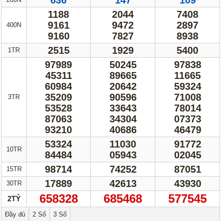
7738
2737
4804
400N
0329
7140
2083
3669
0559
3167
1TR
06969
37278
19390
37901
43377
53547
06030
74725
63756
71372
17356
31291
3TR
59439
39256
76230
51685
15366
49241
36742
61873
34248
56092
38547
55754
10TR
90732
29305
31286
19628
40931
21094
15TR
31572
47637
65493
30TR
814620
384788
268193
2TỶ
Đầy đủ
2 Số
3 Số
Thống kê
tần suất xuất hiện