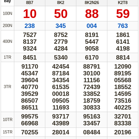
69322
18194
14797
96474
30TR
Thống Kê Lô
Lô Gan
209039
430795
828343
009611
2TỶ
Giải Đặc Biệt
Kiểm Tra Gan Cực Đại
Đầy đủ
2 Số
3 Số
Tần Suất
Tần Suất Chi Tiết
Thống kê
tần suất xuất hiện
Lotto 5/35
Mega 6/45
Xem thêm
thống kê giải đặc biệt
Power 6/55
Max 3D
Xem thống kê
lô tô
Max3D Pro
Soi
lô gan
In Vé Dò
Miền Nam
Miền Trung
Vé Số
Miền Bắc
Lotto 5/35
07/08
Mega 6/45
Power 6/55
KẾT QUẢ XỔ SỐ MIỀN NAM
2026
Max3D Pro
Max 3D
Vĩnh Long
Bình Dương
Trà Vinh
Thứ
Dò kết quả
sáu
47VL32
08K32
35TV32