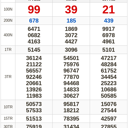
805
303
883
200N
5244
8519
3467
0590
3148
8264
400N
8796
8395
9634
3617
0159
0608
1TR
63730
22978
45303
02118
59534
77388
72294
98348
68377
18811
63070
85679
3TR
28427
00411
11376
07490
82357
09087
81655
01893
06864
93185
60534
59035
10TR
50828
72093
27848
53320
19633
44654
15TR
13937
41355
60611
30TR
241657
245836
457729
2TỶ