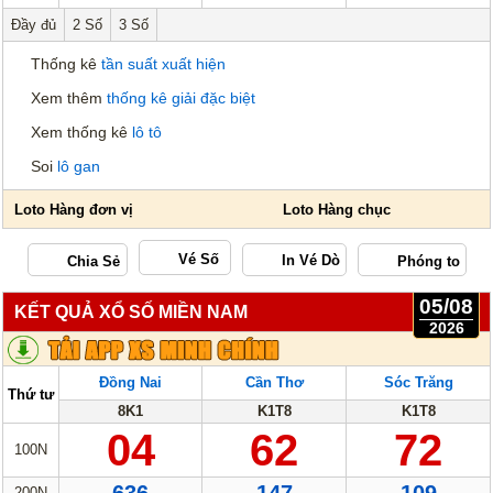
Thống kê
tần suất xuất hiện
Xem thêm
thống kê giải đặc biệt
Xem thống kê
lô tô
Soi
lô gan
Vé Số
04/08
KẾT QUẢ XỔ SỐ MIỀN NAM
2026
Bến Tre
Vũng Tàu
Bạc Liêu
Thứ ba
K31-T8
08A
T8-K1
99
33
27
100N
133
398
479
200N
3262
5442
6665