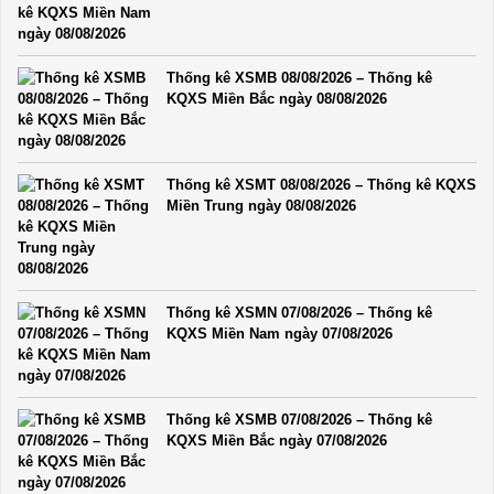
Mua vé số khi ngồi cà phê, tài xế ở TP.HCM
trúng 4 tỉ xổ số miền Nam