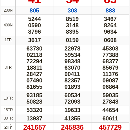
1188
2044
7408
9161
9472
2897
400N
9160
7827
8938
2515
1929
5400
1TR
97989
50245
97838
45311
89665
11665
60984
20642
59324
35209
90596
71008
3TR
53528
33643
78014
87063
34304
07373
93210
40686
46479
53324
11030
91772
10TR
84484
05943
02045
98714
74252
87051
15TR
17889
42613
43930
30TR
658328
685468
577545
2TỶ
Đầy đủ
2 Số
3 Số