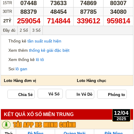
07448
73633
74869
80307
Thống Kê Lô
Lô Gan
15TR
88379
48454
87785
34080
30TR
Giải Đặc Biệt
Kiểm Tra Gan Cực Đại
259054
714844
339612
959814
2TỶ
Tần Suất
Tần Suất Chi Tiết
Đầy đủ
2 Số
3 Số
Lotto 5/35
Mega 6/45
Thống kê
tần suất xuất hiện
Power 6/55
Max 3D
Xem thêm
thống kê giải đặc biệt
Max3D Pro
Xem thống kê
lô tô
Soi
lô gan
In Vé Dò
Miền Nam
Miền Trung
Miền Bắc
Lotto 5/35
Vé Số
Mega 6/45
Power 6/55
12/04
Max3D Pro
Max 3D
KẾT QUẢ XỔ SỐ MIỀN TRUNG
2025
Dò kết quả
Đà Nẵng
Quảng Ngãi
Đắk Nông
Thứ