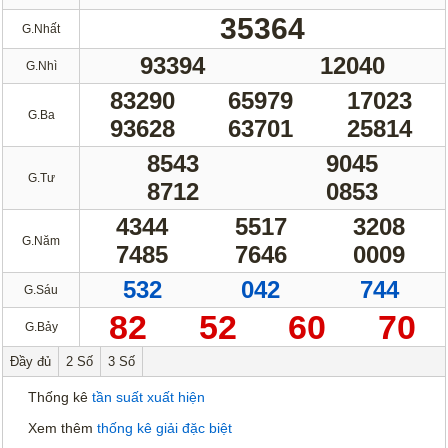
35364
G.Nhất
93394
12040
G.Nhì
83290
65979
17023
G.Ba
93628
63701
25814
8543
9045
G.Tư
8712
0853
4344
5517
3208
G.Năm
7485
7646
0009
532
042
744
G.Sáu
82
52
60
70
G.Bảy
Đầy đủ
2 Số
3 Số
Thống kê
tần suất xuất hiện
Xem thêm
thống kê giải đặc biệt