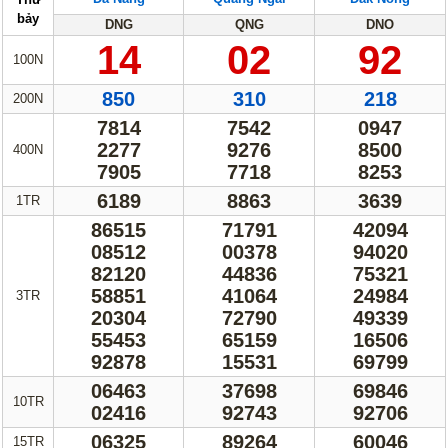
Truyền thống
Mega 6/45
bảy
DNG
QNG
DNO
14
02
92
Lotto 5/35
Power 6/65
100N
Max 3D
Max3D Pro
850
310
218
200N
Keno
7814
7542
0947
2277
9276
8500
400N
Tin Tức
7905
7718
8253
6189
8863
3639
1TR
Thống kê XSMN
Thống kê XSMT
86515
71791
42094
Thống kê XSMB
Tin tức tổng hợp
08512
00378
94020
82120
44836
75321
58851
41064
24984
3TR
20304
72790
49339
55453
65159
16506
92878
15531
69799
06463
37698
69846
10TR
02416
92743
92706
06325
89264
60046
15TR