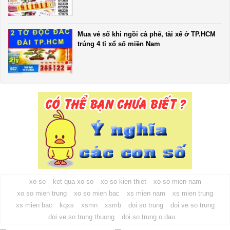
Mua vé số khi ngồi cà phê, tài xế ở TP.HCM
trúng 4 tỉ xổ số miền Nam
xo so
ket qua xo so
xo so kien thiet
xo so mien nam
xo so mien trung
xo so mien bac
xs mien nam
xs mien trung
xs mien bac
kqxs
xsmn
xsmb
doi so trung
doi ve so trung
doi ve so trung thuong
doi so trung o dau