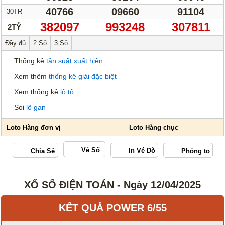
40766
09660
91104
30TR
382097
993248
307811
2TỶ
Đầy đủ
2 Số
3 Số
Thống kê
tần suất xuất hiện
Xem thêm
thống kê giải đặc biệt
Xem thống kê
lô tô
Soi
lô gan
Vé Số
XỔ SỐ ĐIỆN TOÁN - Ngày 12/04/2025
KẾT QUẢ POWER 6/55