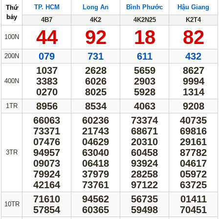
TP. HCM
Long An
Bình Phước
Hậu Giang
Thứ
Lotto 5/35
Mega 6/45
bảy
4B7
4K2
4K2N25
K2T4
Power 6/55
Max3D Pro
44
92
18
82
100N
Max 3D
Keno
079
731
611
432
200N
Bingo 18
1037
2628
5659
8627
3383
6026
2903
9994
400N
Điện Toán
0270
8025
5928
1314
1*2*3
6x36
8956
8534
4063
9208
1TR
66063
60236
73374
40735
Thần Tài 4
73371
21743
68671
69816
07476
04629
20310
29161
Sớ Đầu Đuôi
94957
63040
60458
87782
3TR
09073
06418
93924
04617
Miền Nam
Miền Trung
79924
37979
28258
05972
Miền Bắc
42164
73761
97122
63725
71610
94562
56735
01411
10TR
Thống Kê
57854
60365
59498
70451