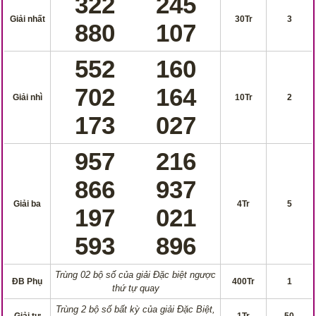
322
245
Giải nhất
30Tr
3
880
107
552
160
702
164
Giải nhì
10Tr
2
173
027
957
216
866
937
Giải ba
4Tr
5
197
021
593
896
Trùng 02 bộ số của giải Đặc biệt ngược
ĐB Phụ
400Tr
1
thứ tự quay
Trùng 2 bộ số bất kỳ của giải Đặc Biệt,