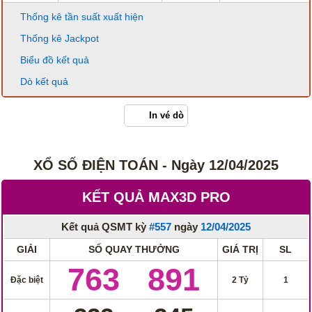
Thống kê tần suất xuất hiện
Thống kê Jackpot
Biểu đồ kết quả
Dò kết quả
In vé dò
XỔ SỐ ĐIỆN TOÁN - Ngày 12/04/2025
KẾT QUẢ MAX3D PRO
Kết quả QSMT kỳ
#557
ngày
12/04/2025
GIẢI
SỐ QUAY THƯỞNG
GIÁ TRỊ
SL
763
891
Đặc biệt
2 Tỷ
1