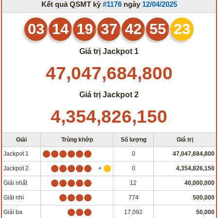
Kết quả QSMT kỳ
#1176
ngày
12/04/2025
03
14
19
37
42
55
23
Giá trị Jackpot 1
47,047,684,800
Giá trị Jackpot 2
4,354,826,150
Giải
Trùng khớp
Số lượng
Giá trị
Jackpot 1
0
47,047,684,800
Jackpot 2
0
4,354,826,150
Giải nhất
12
40,000,000
Giải nhì
774
500,000
Giải ba
17,092
50,000