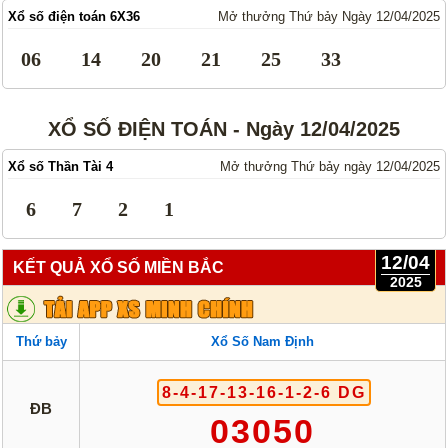
Xổ số điện toán 6X36
Mở thưởng Thứ bảy Ngày 12/04/2025
06
14
20
21
25
33
XỔ SỐ ĐIỆN TOÁN - Ngày 12/04/2025
Xổ số Thần Tài 4
Mở thưởng Thứ bảy ngày 12/04/2025
6
7
2
1
12/04
KẾT QUẢ XỔ SỐ MIỀN BẮC
2025
Thứ bảy
Xổ Số Nam Định
8-4-17-13-16-1-2-6 DG
ĐB
03050