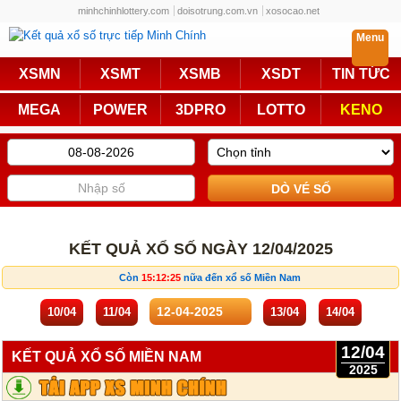
minhchinhlottery.com
doisotrung.com.vn
xosocao.net
Menu
Trực Tiếp
XSMN
XSMT
XSMB
XSDT
TIN TỨC
Miền Nam
Miền Trung
MEGA
POWER
3DPRO
LOTTO
KENO
Miền Bắc
Mega 6/45
Power 6/55
Max3D Pro
Max 3D
Keno
Bingo 18
Lotto 5/35
KẾT QUẢ XỔ SỐ NGÀY 12/04/2025
Truyền Thống
Còn
15:12:25
nữa đến xổ số Miền Nam
Miền Nam
Miền Trung
10/04
11/04
13/04
14/04
Miền Bắc
KQXS Các Tỉnh
12/04
KẾT QUẢ XỔ SỐ MIỀN NAM
2025
KQXS Vietlott