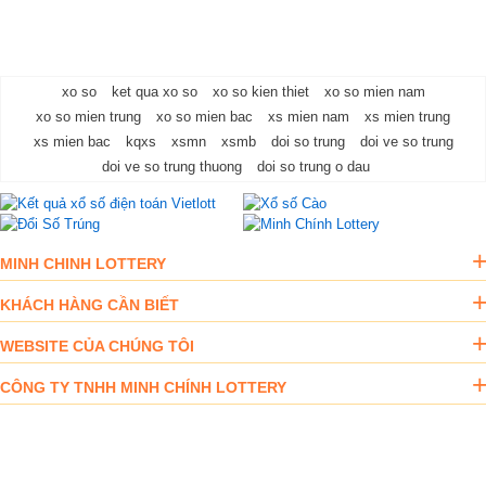
xo so
ket qua xo so
xo so kien thiet
xo so mien nam
xo so mien trung
xo so mien bac
xs mien nam
xs mien trung
xs mien bac
kqxs
xsmn
xsmb
doi so trung
doi ve so trung
doi ve so trung thuong
doi so trung o dau
MINH CHINH LOTTERY
KHÁCH HÀNG CẦN BIẾT
WEBSITE CỦA CHÚNG TÔI
CÔNG TY TNHH MINH CHÍNH LOTTERY