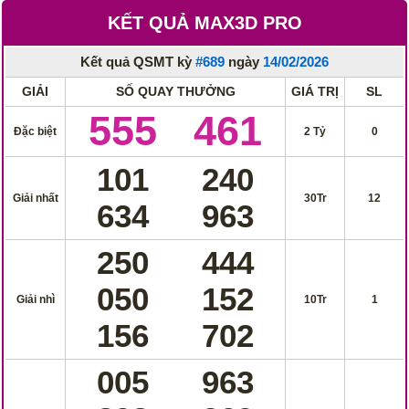
KẾT QUẢ MAX3D PRO
Kết quả QSMT kỳ
#689
ngày
14/02/2026
GIẢI
SỐ QUAY THƯỞNG
GIÁ TRỊ
SL
555
461
Đặc biệt
2 Tỷ
0
101
240
Giải nhất
30Tr
12
634
963
250
444
050
152
Giải nhì
10Tr
1
156
702
005
963