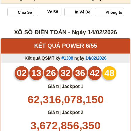
Vé Số
XỔ SỐ ĐIỆN TOÁN - Ngày 14/02/2026
KẾT QUẢ POWER 6/55
Kết quả QSMT kỳ
#1308
ngày
14/02/2026
02
13
26
32
36
42
48
Giá trị Jackpot 1
62,316,078,150
Giá trị Jackpot 2
3,672,856,350