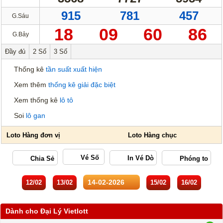
915
781
457
G.Sáu
18
09
60
86
G.Bảy
Đầy đủ
2 Số
3 Số
Thống kê
tần suất xuất hiện
Xem thêm
thống kê giải đặc biệt
Xem thống kê
lô tô
Soi
lô gan
Vé Số
12/02
13/02
15/02
16/02
Dành cho Đại Lý Vietlott