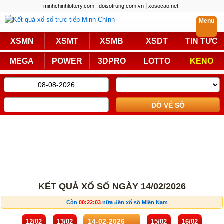
minhchinhlottery.com
doisotrung.com.vn
xosocao.net
Menu
Trực Tiếp
XSMN
XSMT
XSMB
XSDT
TIN TỨC
Miền Nam
Miền Trung
MEGA
POWER
3DPRO
LOTTO
KENO
Miền Bắc
Mega 6/45
Power 6/55
Max3D Pro
Max 3D
Keno
Bingo 18
Lotto 5/35
Truyền Thống
Miền Nam
Miền Trung
KẾT QUẢ XỔ SỐ NGÀY 14/02/2026
Miền Bắc
KQXS Các Tỉnh
Còn
00:22:03
nữa đến xổ số Miền Nam
KQXS Vietlott
12/02
13/02
15/02
16/02