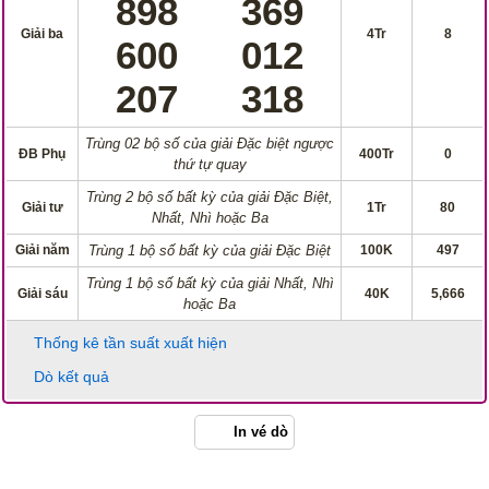
898
369
Giải ba
4Tr
8
600
012
207
318
Trùng 02 bộ số của giải Đặc biệt ngược
ĐB Phụ
400Tr
0
thứ tự quay
Trùng 2 bộ số bất kỳ của giải Đặc Biệt,
Giải tư
1Tr
80
Nhất, Nhì hoặc Ba
Giải năm
Trùng 1 bộ số bất kỳ của giải Đặc Biệt
100K
497
Trùng 1 bộ số bất kỳ của giải Nhất, Nhì
Giải sáu
40K
5,666
hoặc Ba
Thống kê tần suất xuất hiện
Dò kết quả
In vé dò