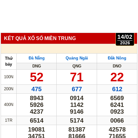
Truyền thống
Mega 6/45
Lotto 5/35
Power 6/65
Max 3D
Max3D Pro
14/02
Keno
KẾT QUẢ XỔ SỐ MIỀN TRUNG
2026
Tin Tức
Đà Nẵng
Quảng Ngãi
Đắk Nông
Thứ
Thống kê XSMN
Thống kê XSMT
bảy
DNG
QNG
DNO
52
71
22
Thống kê XSMB
Tin tức tổng hợp
100N
475
677
612
200N
8943
0914
6569
5926
1142
6241
400N
4237
9146
0923
6514
5174
0066
1TR
19081
81387
42578
34751
81666
71655