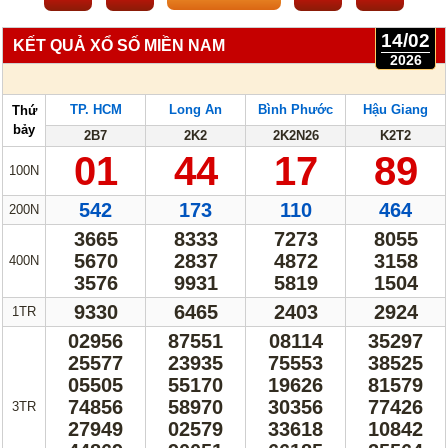
Lotto 5/35
Mega 6/45
14/02
KẾT QUẢ XỔ SỐ MIỀN NAM
Power 6/55
Max3D Pro
2026
Max 3D
Keno
TP. HCM
Long An
Bình Phước
Hậu Giang
Thứ
Bingo 18
bảy
2B7
2K2
2K2N26
K2T2
01
44
17
89
100N
Điện Toán
542
173
110
464
200N
1*2*3
6x36
3665
8333
7273
8055
Thần Tài 4
5670
2837
4872
3158
400N
3576
9931
5819
1504
Sớ Đầu Đuôi
9330
6465
2403
2924
1TR
Miền Nam
Miền Trung
02956
87551
08114
35297
25577
23935
75553
38525
Miền Bắc
05505
55170
19626
81579
74856
58970
30356
77426
3TR
Thống Kê
27949
02579
33618
10842