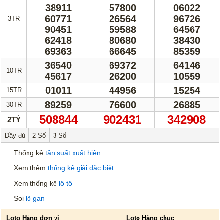
38911
57800
06022
60771
26564
96726
3TR
90451
59588
64567
62418
80680
38430
69363
66645
85359
36540
69372
64146
10TR
45617
26200
10559
01011
44956
15254
15TR
89259
76600
26885
30TR
508844
902431
342908
2TỶ
Đầy đủ
2 Số
3 Số
Thống kê
tần suất xuất hiện
Xem thêm
thống kê giải đặc biệt
Xem thống kê
lô tô
Soi
lô gan