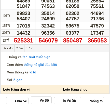
44869
90051
66185
25564
Thống Kê Lô
Lô Gan
51847
74563
62050
75561
Giải Đặc Biệt
Kiểm Tra Gan Cực Đại
09823
35014
02302
44694
10TR
58407
24809
47757
21736
Tần Suất
Tần Suất Chi Tiết
17015
32342
59675
47579
15TR
Lotto 5/35
Mega 6/45
14432
96356
03377
17347
30TR
Power 6/55
Max 3D
525331
546079
850487
365053
2TỶ
Max3D Pro
Đầy đủ
2 Số
3 Số
In Vé Dò
Thống kê
tần suất xuất hiện
Xem thêm
thống kê giải đặc biệt
Miền Nam
Miền Trung
Xem thống kê
lô tô
Miền Bắc
Lotto 5/35
Soi
lô gan
Mega 6/45
Power 6/55
Max3D Pro
Max 3D
Vé Số
Dò kết quả