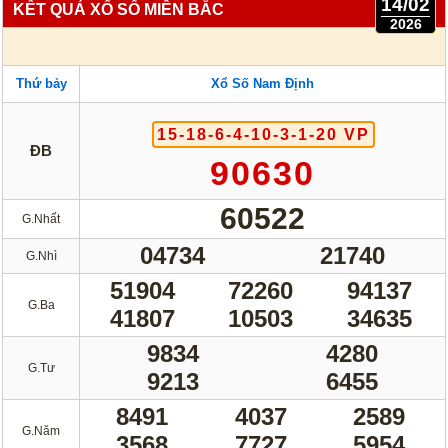
14/02
KẾT QUẢ XỔ SỐ MIỀN BẮC
2026
Thứ bảy
Xổ Số Nam Định
15-18-6-4-10-3-1-20 VP
ĐB
90630
60522
G.Nhất
04734
21740
G.Nhì
51904
72260
94137
G.Ba
41807
10503
34635
9834
4280
G.Tư
9213
6455
8491
4037
2589
G.Năm
3568
7727
5954