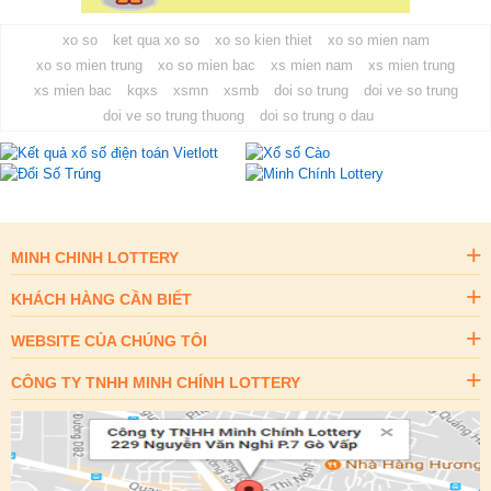
xo so
ket qua xo so
xo so kien thiet
xo so mien nam
xo so mien trung
xo so mien bac
xs mien nam
xs mien trung
xs mien bac
kqxs
xsmn
xsmb
doi so trung
doi ve so trung
doi ve so trung thuong
doi so trung o dau
MINH CHINH LOTTERY
KHÁCH HÀNG CẦN BIẾT
WEBSITE CỦA CHÚNG TÔI
CÔNG TY TNHH MINH CHÍNH LOTTERY