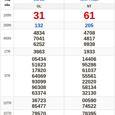
Truyền thống
Mega 6/45
sáu
GL
NT
31
61
Lotto 5/35
Power 6/65
100N
Max 3D
Max3D Pro
132
205
200N
Keno
4834
4708
7041
4817
400N
Tin Tức
6252
9938
3663
1933
1TR
Thống kê XSMN
Thống kê XSMT
05434
14406
Thống kê XSMB
Tin tức tổng hợp
51623
95286
17820
61037
64069
55561
3TR
93099
22020
90308
58134
63374
32130
36723
00590
10TR
85477
74522
79570
78395
15TR