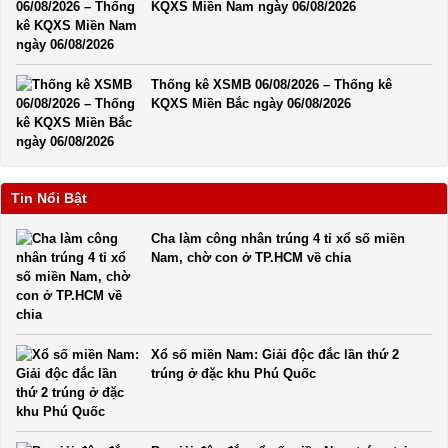
KQXS Miền Nam ngày 06/08/2026
Thống kê XSMB 06/08/2026 – Thống kê
KQXS Miền Bắc ngày 06/08/2026
Tin Nổi Bật
Cha làm công nhân trúng 4 tỉ xổ số miền
Nam, chờ con ở TP.HCM về chia
Xổ số miền Nam: Giải độc đắc lần thứ 2
trúng ở đặc khu Phú Quốc