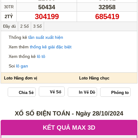
50434
32958
30TR
304199
685419
2TỶ
Đầy đủ
2 Số
3 Số
Thống kê
tần suất xuất hiện
Xem thêm
thống kê giải đặc biệt
Xem thống kê
lô tô
Soi
lô gan
Vé Số
XỔ SỐ ĐIỆN TOÁN - Ngày 28/10/2024
KẾT QUẢ MAX 3D