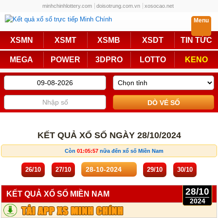
minhchinhlottery.com
doisotrung.com.vn
xosocao.net
Menu
Trực Tiếp
XSMN
XSMT
XSMB
XSDT
TIN TỨC
Miền Nam
Miền Trung
MEGA
POWER
3DPRO
LOTTO
KENO
Miền Bắc
Mega 6/45
Power 6/55
Max3D Pro
Max 3D
Keno
Bingo 18
Lotto 5/35
KẾT QUẢ XỔ SỐ NGÀY 28/10/2024
Truyền Thống
Còn
01:05:57
nữa đến xổ số Miền Nam
Miền Nam
Miền Trung
26/10
27/10
29/10
30/10
Miền Bắc
KQXS Các Tỉnh
28/10
KẾT QUẢ XỔ SỐ MIỀN NAM
2024
KQXS Vietlott