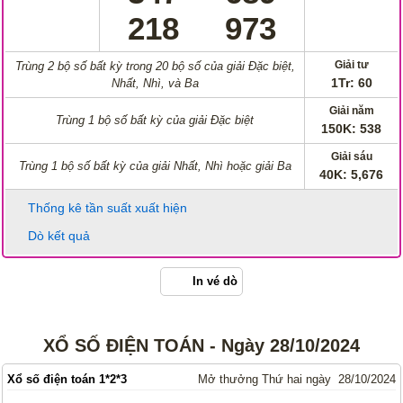
218
973
Giải tư
Trùng 2 bộ số bất kỳ trong 20 bộ số của giải Đặc biệt,
1Tr: 60
Nhất, Nhì, và Ba
Giải năm
Trùng 1 bộ số bất kỳ của giải Đặc biệt
150K: 538
Giải sáu
Trùng 1 bộ số bất kỳ của giải Nhất, Nhì hoặc giải Ba
40K: 5,676
Thống kê tần suất xuất hiện
Dò kết quả
In vé dò
XỔ SỐ ĐIỆN TOÁN - Ngày 28/10/2024
Xổ số điện toán 1*2*3
Mở thưởng Thứ hai ngày 28/10/2024