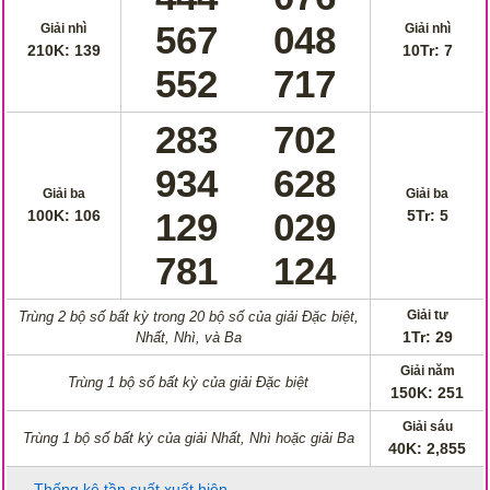
567
048
Giải nhì
Giải nhì
210K: 139
10Tr: 7
552
717
283
702
934
628
Giải ba
Giải ba
129
029
100K: 106
5Tr: 5
781
124
Giải tư
Trùng 2 bộ số bất kỳ trong 20 bộ số của giải Đặc biệt,
1Tr: 29
Nhất, Nhì, và Ba
Giải năm
Trùng 1 bộ số bất kỳ của giải Đặc biệt
150K: 251
Giải sáu
Trùng 1 bộ số bất kỳ của giải Nhất, Nhì hoặc giải Ba
40K: 2,855
Thống kê tần suất xuất hiện