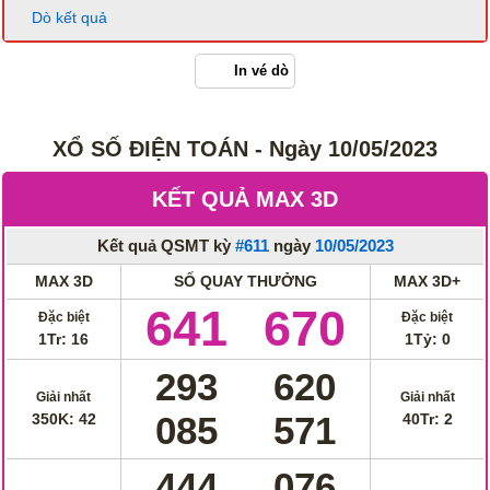
Dò kết quả
In vé dò
XỔ SỐ ĐIỆN TOÁN - Ngày 10/05/2023
KẾT QUẢ MAX 3D
Kết quả QSMT kỳ
#611
ngày
10/05/2023
MAX 3D
SỐ QUAY THƯỞNG
MAX 3D+
641
670
Đặc biệt
Đặc biệt
1Tr: 16
1Tỷ: 0
293
620
Giải nhất
Giải nhất
085
571
350K: 42
40Tr: 2
444
076