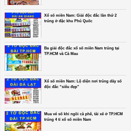
Xổ số miền Nam: Giải độc đắc lần thứ 2
trúng ở đặc khu Phú Quốc
Ba giải độc đắc xổ số miền Nam trúng tại
TP.HCM và Cà Mau
Xổ số miền Nam: Lộ diện nơi trúng dãy số
độc đắc “siêu đẹp”
Mua vé số khi ngồi cà phê, tài xế ở TP.HCM
trúng 4 tỉ xổ số miền Nam