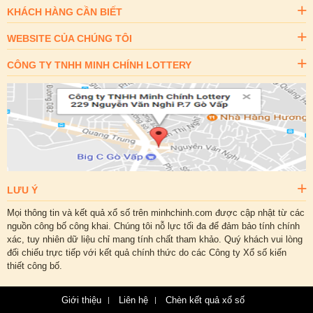
KHÁCH HÀNG CẦN BIẾT
WEBSITE CỦA CHÚNG TÔI
CÔNG TY TNHH MINH CHÍNH LOTTERY
LƯU Ý
Mọi thông tin và kết quả xổ số trên minhchinh.com được cập nhật từ các
nguồn công bố công khai. Chúng tôi nỗ lực tối đa để đảm bảo tính chính
xác, tuy nhiên dữ liệu chỉ mang tính chất tham khảo. Quý khách vui lòng
đối chiếu trực tiếp với kết quả chính thức do các Công ty Xổ số kiến
thiết công bố.
Giới thiệu
Liên hệ
Chèn kết quả xổ số