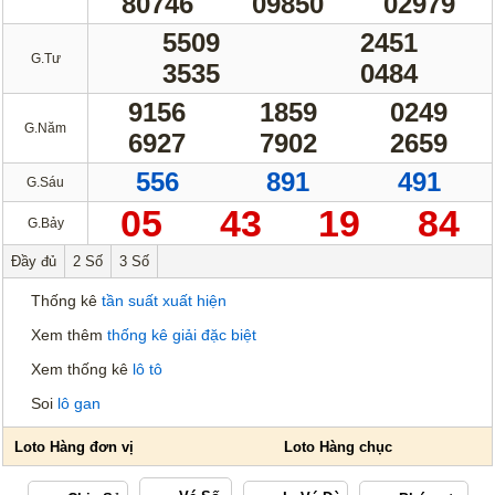
80746
09850
02979
5509
2451
G.Tư
3535
0484
9156
1859
0249
G.Năm
6927
7902
2659
556
891
491
G.Sáu
05
43
19
84
G.Bảy
Đầy đủ
2 Số
3 Số
Thống kê
tần suất xuất hiện
Xem thêm
thống kê giải đặc biệt
Xem thống kê
lô tô
Soi
lô gan