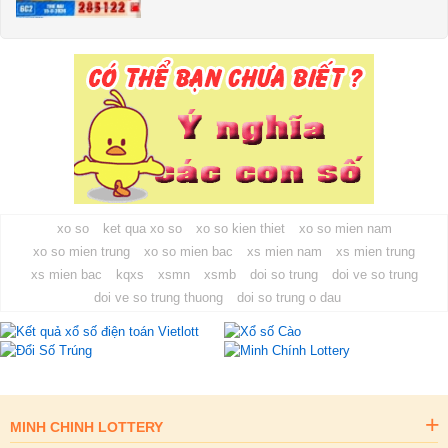
xo so
ket qua xo so
xo so kien thiet
xo so mien nam
xo so mien trung
xo so mien bac
xs mien nam
xs mien trung
xs mien bac
kqxs
xsmn
xsmb
doi so trung
doi ve so trung
doi ve so trung thuong
doi so trung o dau
MINH CHINH LOTTERY