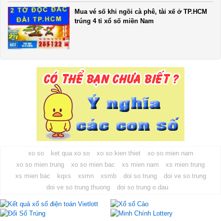
Mua vé số khi ngồi cà phê, tài xế ở TP.HCM
trúng 4 tỉ xổ số miền Nam
xo so
ket qua xo so
xo so kien thiet
xo so mien nam
xo so mien trung
xo so mien bac
xs mien nam
xs mien trung
xs mien bac
kqxs
xsmn
xsmb
doi so trung
doi ve so trung
doi ve so trung thuong
doi so trung o dau