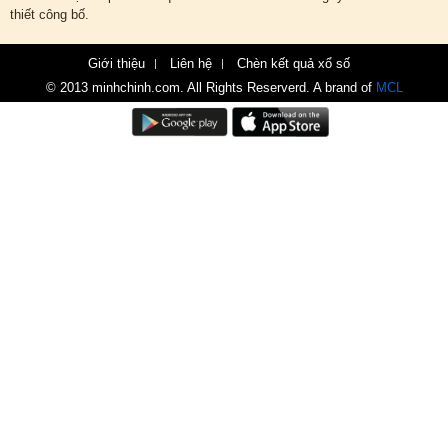
thiết công bố.
Giới thiệu
Liên hệ
Chèn kết quả xổ số
© 2013 minhchinh.com. All Rights Reserverd. A brand of
MCL