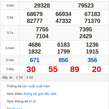
29328
79523
G.Nhì
68679
66934
67183
G.Ba
82777
47332
71370
7755
7395
G.Tư
7104
2429
4686
6183
1236
G.Năm
1832
1799
1915
671
856
356
G.Sáu
30
55
89
20
G.Bảy
Đầy đủ
2 Số
3 Số
Thống kê
tần suất xuất hiện
Xem thêm
thống kê giải đặc biệt
Xem thống kê
lô tô
Soi
lô gan