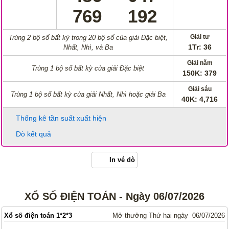
769
192
Giải tư
Trùng 2 bộ số bất kỳ trong 20 bộ số của giải Đặc biệt,
1Tr: 36
Nhất, Nhì, và Ba
Giải năm
Trùng 1 bộ số bất kỳ của giải Đặc biệt
150K: 379
Giải sáu
Trùng 1 bộ số bất kỳ của giải Nhất, Nhì hoặc giải Ba
40K: 4,716
Thống kê tần suất xuất hiện
Dò kết quả
In vé dò
XỔ SỐ ĐIỆN TOÁN - Ngày 06/07/2026
Xổ số điện toán 1*2*3
Mở thưởng Thứ hai ngày 06/07/2026