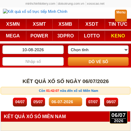
minhchinhlottery.com
doisotrung.com.vn
xosocao.net
Menu
Trực Tiếp
XSMN
XSMT
XSMB
XSDT
TIN TỨC
Miền Nam
Miền Trung
MEGA
POWER
3DPRO
LOTTO
KENO
Miền Bắc
Mega 6/45
Power 6/55
Max3D Pro
Max 3D
Keno
Bingo 18
Lotto 5/35
KẾT QUẢ XỔ SỐ NGÀY 06/07/2026
Truyền Thống
Còn
01:42:06
nữa đến xổ số Miền Nam
Miền Nam
Miền Trung
04/07
05/07
07/07
08/07
Miền Bắc
KQXS Các Tỉnh
06/07
KẾT QUẢ XỔ SỐ MIỀN NAM
2026
KQXS Vietlott