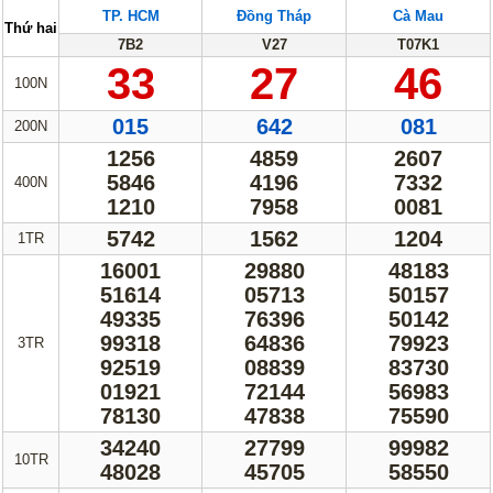
TP. HCM
Đồng Tháp
Cà Mau
Lotto 5/35
Mega 6/45
Thứ hai
7B2
V27
T07K1
Power 6/55
Max3D Pro
33
27
46
100N
Max 3D
Keno
015
642
081
200N
Bingo 18
1256
4859
2607
5846
4196
7332
400N
Điện Toán
1210
7958
0081
1*2*3
6x36
5742
1562
1204
1TR
16001
29880
48183
Thần Tài 4
51614
05713
50157
49335
76396
50142
Sớ Đầu Đuôi
99318
64836
79923
3TR
92519
08839
83730
Miền Nam
Miền Trung
01921
72144
56983
Miền Bắc
78130
47838
75590
34240
27799
99982
10TR
Thống Kê
48028
45705
58550