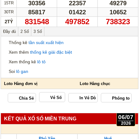
30356
22357
49279
Thống Kê Lô
Lô Gan
15TR
85817
01422
10652
30TR
Giải Đặc Biệt
Kiểm Tra Gan Cực Đại
831548
497852
738323
2TỶ
Tần Suất
Tần Suất Chi Tiết
Đầy đủ
2 Số
3 Số
Lotto 5/35
Mega 6/45
Thống kê
tần suất xuất hiện
Power 6/55
Max 3D
Xem thêm
thống kê giải đặc biệt
Max3D Pro
Xem thống kê
lô tô
Soi
lô gan
In Vé Dò
Miền Nam
Miền Trung
Miền Bắc
Lotto 5/35
Vé Số
Mega 6/45
Power 6/55
06/07
Max3D Pro
Max 3D
KẾT QUẢ XỔ SỐ MIỀN TRUNG
2026
Dò kết quả
Phú Yên
Huế