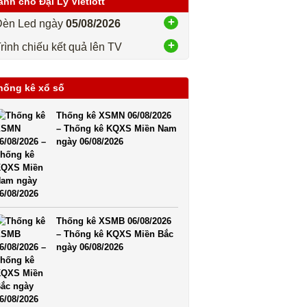
ành cho Đại Lý Vietlott
Đèn Led ngày
05/08/2026
rình chiếu kết quả lên TV
hống kê xổ số
Thống kê XSMN 06/08/2026
– Thống kê KQXS Miền Nam
ngày 06/08/2026
Thống kê XSMB 06/08/2026
– Thống kê KQXS Miền Bắc
ngày 06/08/2026