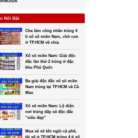
in Nổi Bật
Cha làm công nhân trúng 4
tỉ xổ số miền Nam, chờ con
ở TP.HCM về chia
Xổ số miền Nam: Giải độc
đắc lần thứ 2 trúng ở đặc
khu Phú Quốc
Ba giải độc đắc xổ số miền
Nam trúng tại TP.HCM và Cà
Mau
Xổ số miền Nam: Lộ diện
nơi trúng dãy số độc đắc
“siêu đẹp”
Mua vé số khi ngồi cà phê,
tài xế ở TP.HCM trúng 4 tỉ xổ