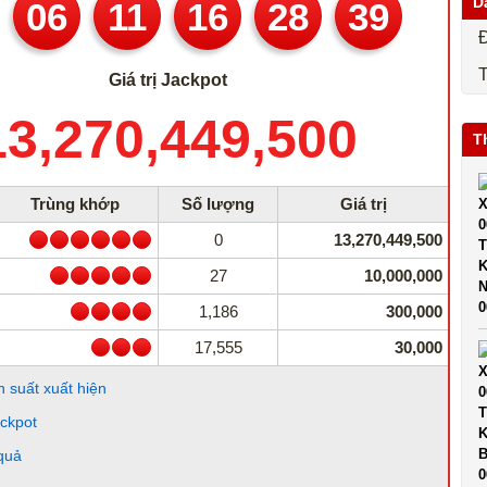
D
06
11
16
28
39
T
Giá trị Jackpot
13,270,449,500
T
Trùng khớp
Số lượng
Giá trị
0
13,270,449,500
27
10,000,000
1,186
300,000
17,555
30,000
 suất xuất hiện
ckpot
 quả