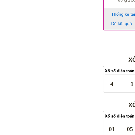
Trùng 1 bộ
Thống kê tần
Dò kết quả
XỔ
Xổ số điện toán
4
1
XỔ
Xổ số điện toán
01
05