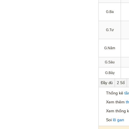
G.Ba
G.Tư
G.Năm
G.Sáu
G.Bảy
Đầy đủ
2 Số
Thống kê
tầ
Xem thêm
t
Xem thống 
Soi
lô gan