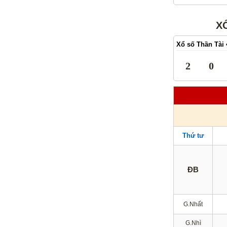
XỔ
Xổ số Thần Tài 
2
0
Thứ tư
ĐB
G.Nhất
G.Nhì