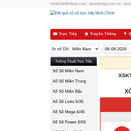
minhchinhlottery.com
doisotrung.com.vn
xoso
Trực Tiếp
Truyền Thống
In vé Dò
-
Tường Thuật Trực Tiếp
Xổ Số Miền Nam
XSKT
Xổ Số Miền Trung
XỔ
Xổ Số Miền Bắc
Xổ Số Lotto 5/35
Xổ Số Mega 6/45
Xổ Số Power 6/55