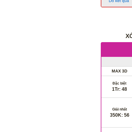
Dò kết quả
XỔ
MAX 3D
Đặc biệt
1Tr: 48
Giải nhất
350K: 56