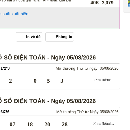
 số bất kỳ của giải Nhất, Nhì hoặc giải Ba
40K: 3,079
 suất xuất hiện
In vé dò
Phóng to
 SỐ ĐIỆN TOÁN - Ngày 05/08/2026
 1*2*3
Mở thưởng Thứ tư ngày 05/08/2026
2
0
5
3
Xem thêm!...
 SỐ ĐIỆN TOÁN - Ngày 05/08/2026
 6X36
Mở thưởng Thứ tư Ngày 05/08/2026
07
18
20
28
Xem thêm!...