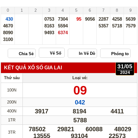
Trà Vinh - 31/05/24
0
1
2
3
4
5
6
7
8
9
430
0753
7304
95
9056
2287
4258
5639
4670
8163
5594
5357
5718
7579
8090
9493
6374
3100
Vé Số
31/05
KẾT QUẢ XỔ SỐ GIA LAI
2024
Thứ sáu
Loại vé:
09
100N
042
200N
3917
8194
4411
400N
5788
1TR
78502
29821
60088
48029
3TR
13555
93104
22573