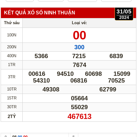
31/05
KẾT QUẢ XỔ SỐ NINH THUẬN
2024
Thứ sáu
Loại vé:
00
100N
300
200N
5366
7215
6839
400N
7674
1TR
00616
94510
60698
15099
3TR
54310
06816
70525
49308
62799
10TR
05664
15TR
55029
30TR
467613
2TỶ
Bảng Loto Hàng Chục xổ số Ninh Thuận ngày 31/05/24