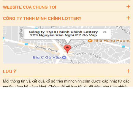
WEBSITE CỦA CHÚNG TÔI
CÔNG TY TNHH MINH CHÍNH LOTTERY
LƯU Ý
Mọi thông tin và kết quả xổ số trên minhchinh.com được cập nhật từ các
nguồn công bố công khai. Chúng tôi nỗ lực tối đa để đảm bảo tính chính
xác, tuy nhiên dữ liệu chỉ mang tính chất tham khảo. Quý khách vui lòng
đối chiếu trực tiếp với kết quả chính thức do các Công ty Xổ số kiến
thiết công bố.
Giới thiệu
Liên hệ
Chèn kết quả xổ số
© 2013 minhchinh.com. All Rights Reserverd. A brand of
MCL