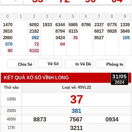
Thống Kê Lô
Lô Gan
Hải Phòng - 31/05/24
Giải Đặc Biệt
Kiểm Tra Gan Cực Đại
0
1
2
3
4
5
6
7
8
9
Tần Suất
Tần Suất Chi Tiết
1470
6092
1933
6344
5985
8786
2337
9778
1339
3810
2182
8794
0115
6817
9928
3849
Lotto 5/35
Mega 6/45
2860
092
3424
35
8527
109
070
Power 6/55
72
04
Max 3D
90
6102
Max3D Pro
Vé Số
In Vé Dò
31/05
KẾT QUẢ XỔ SỐ VĨNH LONG
Miền Nam
Miền Trung
2024
Thứ sáu
Loại vé: 45VL22
Miền Bắc
Lotto 5/35
37
100N
Mega 6/45
Power 6/55
381
200N
Max3D Pro
Max 3D
8873
7567
0934
400N
Dò kết quả
3211
1TR