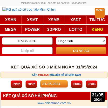
minhchinhlottery.com
doisotrung.com.vn
xosocao.net
Menu
Trực Tiếp
XSMN
XSMT
XSMB
XSDT
TIN TỨC
Miền Nam
Miền Trung
MEGA
POWER
3DPRO
LOTTO
KENO
Miền Bắc
Mega 6/45
Power 6/55
Max3D Pro
Max 3D
Keno
Bingo 18
Lotto 5/35
KẾT QUẢ XỔ SỐ 3 MIỀN NGÀY 31/05/2024
Truyền Thống
Còn
04:53:05
nữa đến xổ số Miền Nam
Miền Nam
Miền Trung
29/05
30/05
01/06
02/06
Miền Bắc
KQXS Các Tỉnh
31/05
KẾT QUẢ XỔ SỐ HẢI PHÒNG
2024
www.doisotrung.com.vn
KQXS Vietlott