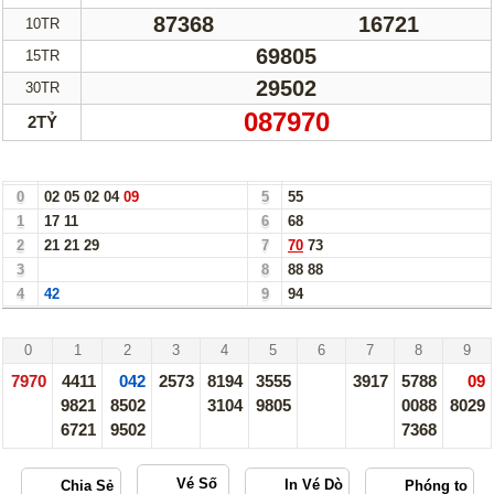
87368
16721
10TR
69805
15TR
29502
30TR
087970
2TỶ
Bảng Loto Hàng Chục xổ số Gia Lai ngày 31/05/24
0
02
05
02
04
09
5
55
1
17
11
6
68
2
21
21
29
7
70
73
3
8
88
88
4
42
9
94
Gia Lai - 31/05/24
0
1
2
3
4
5
6
7
8
9
7970
4411
042
2573
8194
3555
3917
5788
09
9821
8502
3104
9805
0088
8029
6721
9502
7368
Vé Số