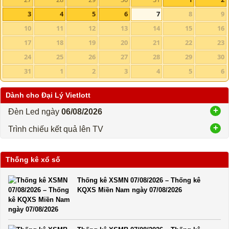
3
4
5
6
7
8
9
10
11
12
13
14
15
16
17
18
19
20
21
22
23
24
25
26
27
28
29
30
31
1
2
3
4
5
6
Dành cho Đại Lý Vietlott
Đèn Led ngày
06/08/2026
Trình chiếu kết quả lên TV
Thống kê xổ số
Thống kê XSMN 07/08/2026 – Thống kê
KQXS Miền Nam ngày 07/08/2026