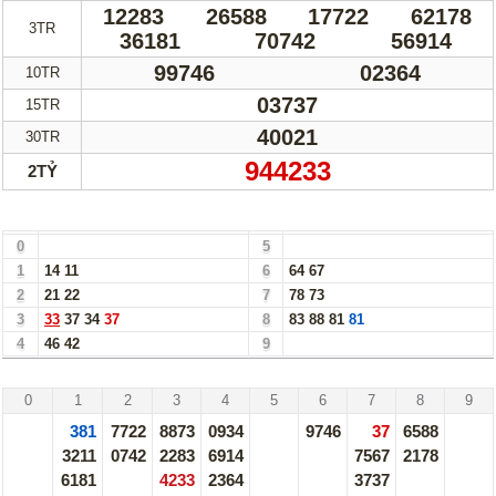
12283
26588
17722
62178
Truyền thống
Mega 6/45
3TR
36181
70742
56914
Lotto 5/35
Power 6/65
99746
02364
10TR
Max 3D
Max3D Pro
03737
15TR
Keno
40021
30TR
944233
2TỶ
Tin Tức
Bảng Loto Hàng Chục xổ số Vĩnh Long ngày 31/05/24
Thống kê XSMN
Thống kê XSMT
0
5
Thống kê XSMB
Tin tức tổng hợp
1
14
11
6
64
67
2
21
22
7
78
73
3
33
37
34
37
8
83
88
81
81
4
46
42
9
Vĩnh Long - 31/05/24
0
1
2
3
4
5
6
7
8
9
381
7722
8873
0934
9746
37
6588
3211
0742
2283
6914
7567
2178
6181
4233
2364
3737