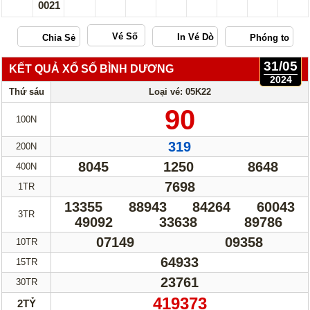
0021
Vé Số
31/05
KẾT QUẢ XỔ SỐ BÌNH DƯƠNG
2024
Thứ sáu
Loại vé: 05K22
90
100N
319
200N
8045
1250
8648
400N
7698
1TR
13355
88943
84264
60043
3TR
49092
33638
89786
07149
09358
10TR
64933
15TR
23761
30TR
419373
2TỶ