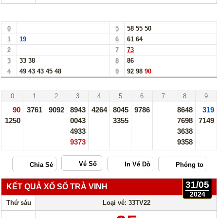
Bảng Loto Hàng Chục xổ số Bình Dương ngày 31/05/24
0
5
58
55
50
1
19
6
61
64
2
7
73
3
33
38
8
86
4
49
43
43
45
48
9
92
98
90
Bình Dương - 31/05/24
0
1
2
3
4
5
6
7
8
9
90
3761
9092
8943
4264
8045
9786
8648
319
1250
0043
3355
7698
7149
4933
3638
9373
9358
Vé Số
31/05
KẾT QUẢ XỔ SỐ TRÀ VINH
2024
Thứ sáu
Loại vé: 33TV22