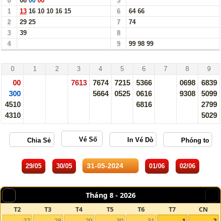
0
08
00
00
5
1
13
16
10
10
16
15
6
64
66
2
29
25
7
74
3
39
8
4
9
99
98
99
Ninh Thuận - 31/05/24
0
1
2
3
4
5
6
7
8
9
00
7613
7674
7215
5366
0698
6839
300
5664
0525
0616
9308
5099
4510
6816
2799
4310
5029
Vé Số
29/05
30/05
01/06
02/06
Tháng 8 -
2026
T2
T3
T4
T5
T6
T7
CN
27
28
29
30
31
1
2