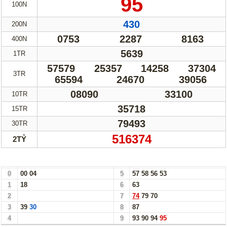
95
100N
430
200N
0753
2287
8163
400N
5639
1TR
57579
25357
14258
37304
3TR
65594
24670
39056
08090
33100
10TR
35718
15TR
79493
30TR
516374
2TỶ
Bảng Loto Hàng Chục xổ số Trà Vinh ngày 31/05/24
0
00
04
5
57
58
56
53
1
18
6
63
2
7
74
79
70
3
39
30
8
87
4
9
93
90
94
95