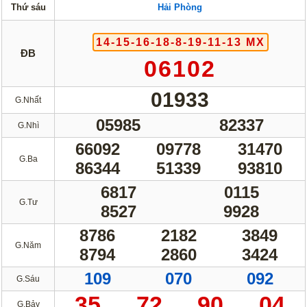
Thứ sáu
Hải Phòng
Lotto 5/35
Mega 6/45
Power 6/55
Max3D Pro
14-15-16-18-8-19-11-13 MX
ĐB
06102
Max 3D
Keno
Bingo 18
01933
G.Nhất
Điện Toán
05985
82337
G.Nhì
66092
09778
31470
1*2*3
6x36
G.Ba
86344
51339
93810
Thần Tài 4
6817
0115
Sớ Đầu Đuôi
G.Tư
8527
9928
Miền Nam
Miền Trung
8786
2182
3849
G.Năm
8794
2860
3424
Miền Bắc
109
070
092
G.Sáu
Thống Kê
35
72
90
04
G.Bảy