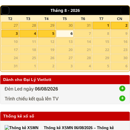
Tháng 8 -
2026
T2
T3
T4
T5
T6
T7
CN
27
28
29
30
31
1
2
3
4
5
6
7
8
9
10
11
12
13
14
15
16
17
18
19
20
21
22
23
24
25
26
27
28
29
30
31
1
2
3
4
5
6
Dành cho Đại Lý Vietlott
Đèn Led ngày
06/08/2026
Trình chiếu kết quả lên TV
Thống kê xổ số
Thống kê XSMN 06/08/2026 – Thống kê