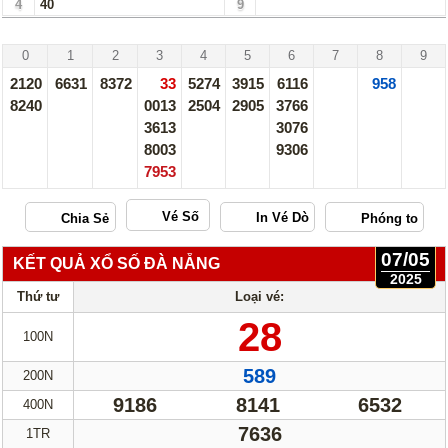
4
40
9
Sóc Trăng - 07/05/25
0
1
2
3
4
5
6
7
8
9
2120
6631
8372
33
5274
3915
6116
958
8240
0013
2504
2905
3766
3613
3076
8003
9306
7953
Vé Số
07/05
KẾT QUẢ XỔ SỐ ĐÀ NẴNG
2025
Thứ tư
Loại vé:
28
100N
589
200N
9186
8141
6532
400N
7636
1TR