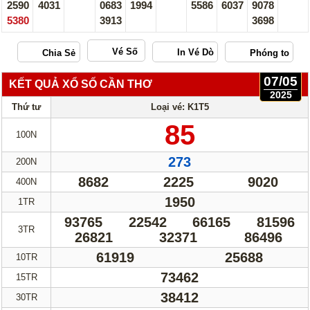
2590
4031
0683
1994
5586
6037
9078
5380
3913
3698
Vé Số
07/05
KẾT QUẢ XỔ SỐ CẦN THƠ
2025
Thứ tư
Loại vé: K1T5
85
100N
273
200N
8682
2225
9020
400N
1950
1TR
93765
22542
66165
81596
3TR
26821
32371
86496
61919
25688
10TR
73462
15TR
38412
30TR