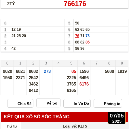
766176
2TỶ
Bảng Loto Hàng Chục xổ số Cần Thơ ngày 07/05/25
0
5
50
1
12
19
6
62
65
65
2
21
25
20
7
76
71
73
3
8
88
82
85
4
42
9
96
96
Cần Thơ - 07/05/25
0
1
2
3
4
5
6
7
8
9
9020
6821
8682
273
85
1596
5688
1919
1950
2371
2542
2225
6496
3462
3765
6176
8412
6165
Vé Số
07/05
KẾT QUẢ XỔ SỐ SÓC TRĂNG
2025
Thứ tư
Loại vé: K1T5