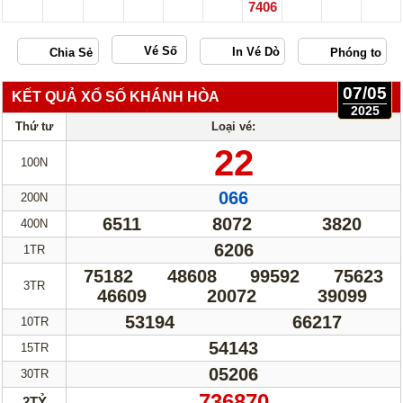
7406
Vé Số
07/05
KẾT QUẢ XỔ SỐ KHÁNH HÒA
2025
Thứ tư
Loại vé:
22
100N
066
200N
6511
8072
3820
400N
6206
1TR
75182
48608
99592
75623
3TR
46609
20072
39099
53194
66217
10TR
54143
15TR
05206
30TR
736870
2TỶ