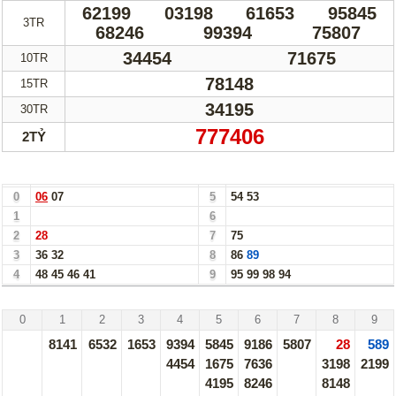
62199
03198
61653
95845
3TR
68246
99394
75807
34454
71675
10TR
78148
15TR
34195
30TR
777406
2TỶ
Bảng Loto Hàng Chục xổ số Đà Nẵng ngày 07/05/25
0
06
07
5
54
53
1
6
2
28
7
75
3
36
32
8
86
89
4
48
45
46
41
9
95
99
98
94
Đà Nẵng - 07/05/25
0
1
2
3
4
5
6
7
8
9
8141
6532
1653
9394
5845
9186
5807
28
589
4454
1675
7636
3198
2199
4195
8246
8148