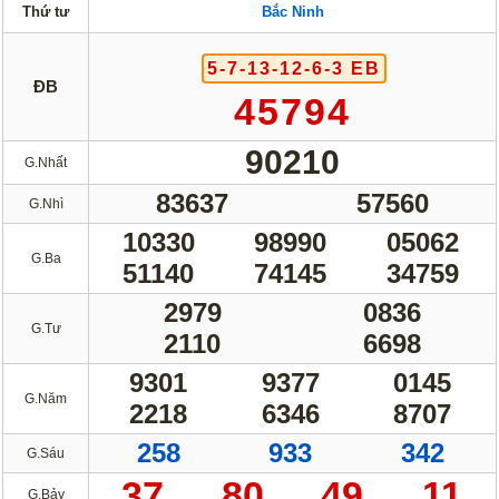
Thứ tư
Bắc Ninh
Lotto 5/35
Mega 6/45
Power 6/55
Max3D Pro
5-7-13-12-6-3 EB
ĐB
45794
Max 3D
Keno
Bingo 18
90210
G.Nhất
Điện Toán
83637
57560
G.Nhì
10330
98990
05062
1*2*3
6x36
G.Ba
51140
74145
34759
Thần Tài 4
2979
0836
Sớ Đầu Đuôi
G.Tư
2110
6698
Miền Nam
Miền Trung
9301
9377
0145
G.Năm
2218
6346
8707
Miền Bắc
258
933
342
G.Sáu
Thống Kê
37
80
49
11
G.Bảy