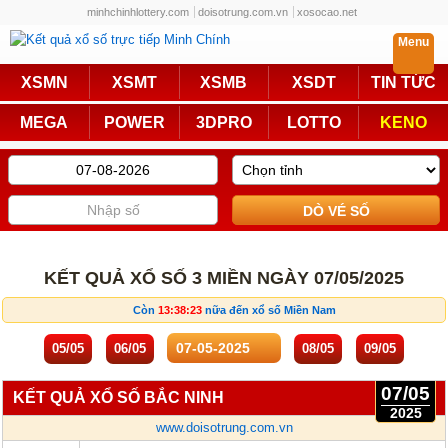
minhchinhlottery.com
doisotrung.com.vn
xosocao.net
Menu
Trực Tiếp
XSMN
XSMT
XSMB
XSDT
TIN TỨC
Miền Nam
Miền Trung
MEGA
POWER
3DPRO
LOTTO
KENO
Miền Bắc
Mega 6/45
Power 6/55
Max3D Pro
Max 3D
Keno
Bingo 18
Lotto 5/35
KẾT QUẢ XỔ SỐ 3 MIỀN NGÀY 07/05/2025
Truyền Thống
Còn
13:38:23
nữa đến xổ số Miền Nam
Miền Nam
Miền Trung
05/05
06/05
08/05
09/05
Miền Bắc
KQXS Các Tỉnh
07/05
KẾT QUẢ XỔ SỐ BẮC NINH
2025
www.doisotrung.com.vn
KQXS Vietlott