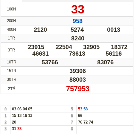
33
100N
958
200N
2120
5274
0013
400N
8240
1TR
23915
22504
32905
18372
3TR
46631
73613
56116
53766
83076
10TR
39306
15TR
88003
30TR
757953
2TỶ
Bảng Loto Hàng Chục xổ số Sóc Trăng ngày 07/05/25
0
03
06
04
05
5
53
58
1
15
13
16
13
6
66
2
20
7
76
72
74
3
31
33
8