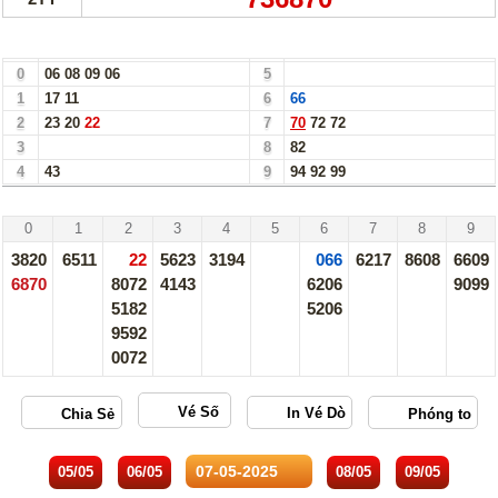
Bảng Loto Hàng Chục xổ số Khánh Hòa ngày 07/05/25
0
06
08
09
06
5
1
17
11
6
66
2
23
20
22
7
70
72
72
3
8
82
4
43
9
94
92
99
Khánh Hòa - 07/05/25
0
1
2
3
4
5
6
7
8
9
3820
6511
22
5623
3194
066
6217
8608
6609
6870
8072
4143
6206
9099
5182
5206
9592
0072
Vé Số
05/05
06/05
08/05
09/05