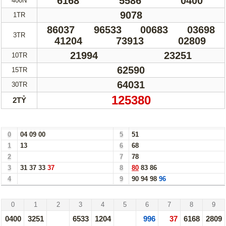
6168
5586
0400
400N
Truyền thống
Mega 6/45
9078
1TR
Lotto 5/35
Power 6/65
86037
96533
00683
03698
3TR
41204
73913
02809
Max 3D
Max3D Pro
21994
23251
10TR
Keno
62590
15TR
64031
30TR
Tin Tức
125380
2TỶ
Thống kê XSMN
Thống kê XSMT
Bảng Loto Hàng Chục xổ số Đồng Nai ngày 07/05/25
Thống kê XSMB
Tin tức tổng hợp
0
04
09
00
5
51
1
13
6
68
2
7
78
3
31
37
33
37
8
80
83
86
4
9
90
94
98
96
Đồng Nai - 07/05/25
0
1
2
3
4
5
6
7
8
9
0400
3251
6533
1204
996
37
6168
2809