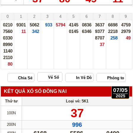
Thống Kê Lô
Lô Gan
Bắc Ninh - 07/05/25
Giải Đặc Biệt
Kiểm Tra Gan Cực Đại
0
1
2
3
4
5
6
7
8
9
Tần Suất
Tần Suất Chi Tiết
0210
9301
5062
933
5794
4145
0836
3637
6698
4759
7560
11
342
0145
6346
9377
2218
2979
Lotto 5/35
Mega 6/45
0330
8707
258
49
8990
Power 6/55
Max 3D
37
1140
Max3D Pro
2110
80
In Vé Dò
Vé Số
Miền Nam
Miền Trung
07/05
Miền Bắc
Lotto 5/35
KẾT QUẢ XỔ SỐ ĐỒNG NAI
2025
Thứ tư
Mega 6/45
Loại vé: 5K1
Power 6/55
37
Max3D Pro
Max 3D
100N
996
200N
Dò kết quả