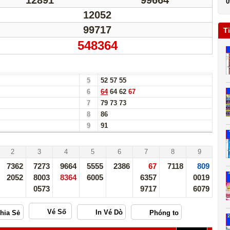
12891
99664
12052
99717
T
548364
ng Chục xổ số Bến Tre ngày 01/04/25
5
52
57
55
6
64
64
62
67
7
79
73
73
8
86
9
91
4/25
2
3
4
5
6
7
8
9
7362
7273
9664
5555
2386
67
7118
809
2052
8003
8364
6005
6357
0019
0573
9717
6079
Vé Số