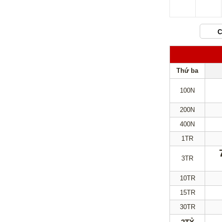
Thứ ba
100N
200N
400N
1TR
3TR
10TR
15TR
30TR