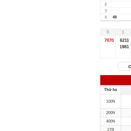
2
3
4
48
Vũng Tàu - 01
0
1
7070
6211
1981
Thứ ba
100N
200N
400N
1TR