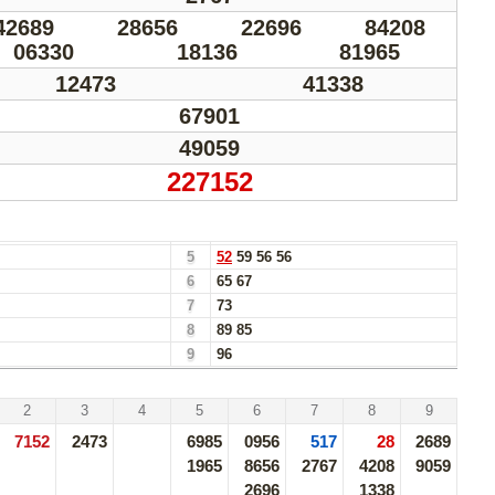
42689
28656
22696
84208
06330
18136
81965
12473
41338
67901
49059
227152
ng Chục xổ số Bạc Liêu ngày 01/04/25
5
52
59
56
56
6
65
67
7
73
8
89
85
9
96
04/25
2
3
4
5
6
7
8
9
7152
2473
6985
0956
517
28
2689
1965
8656
2767
4208
9059
2696
1338