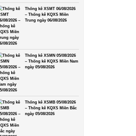
Thống kê XSMT 06/08/2026
– Thống kê KQXS Miền
Trung ngày 06/08/2026
Thống kê XSMN 05/08/2026
– Thống kê KQXS Miền Nam
ngày 05/08/2026
Thống kê XSMB 05/08/2026
– Thống kê KQXS Miền Bắc
ngày 05/08/2026