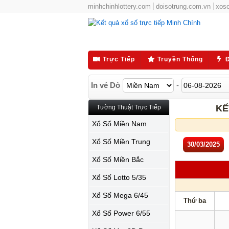
minhchinhlottery.com
doisotrung.com.vn
xoso
Trực Tiếp
Truyền Thống
In vé Dò
-
KẾ
Tường Thuật Trực Tiếp
Xổ Số Miền Nam
Xổ Số Miền Trung
30/03
/2025
Xổ Số Miền Bắc
Xổ Số Lotto 5/35
Xổ Số Mega 6/45
Thứ ba
Xổ Số Power 6/55