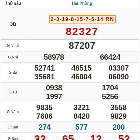
Thứ sáu
Hải Phòng
Lotto 5/35
Mega 6/45
Power 6/55
Max3D Pro
2-3-19-8-15-7-5-14 RN
ĐB
82327
Max 3D
Keno
Bingo 18
87207
G.Nhất
Điện Toán
58978
66424
G.Nhì
52741
48515
03307
1*2*3
6x36
G.Ba
35681
46004
06090
Thần Tài 4
0938
1704
Sớ Đầu Đuôi
G.Tư
1997
5256
Miền Nam
Miền Trung
9835
3221
3558
G.Năm
7606
0420
9829
Miền Bắc
274
577
200
G.Sáu
Thống Kê
32
65
12
52
G.Bảy