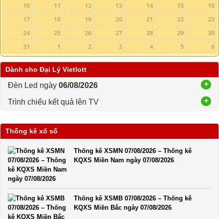
10
11
12
13
14
15
16
17
18
19
20
21
22
23
24
25
26
27
28
29
30
31
1
2
3
4
5
6
Dành cho Đại Lý Vietlott
Đèn Led ngày
06/08/2026
Trình chiếu kết quả lên TV
Thống kê xổ số
Thống kê XSMN 07/08/2026 – Thống kê
KQXS Miền Nam ngày 07/08/2026
Thống kê XSMB 07/08/2026 – Thống kê
KQXS Miền Bắc ngày 07/08/2026