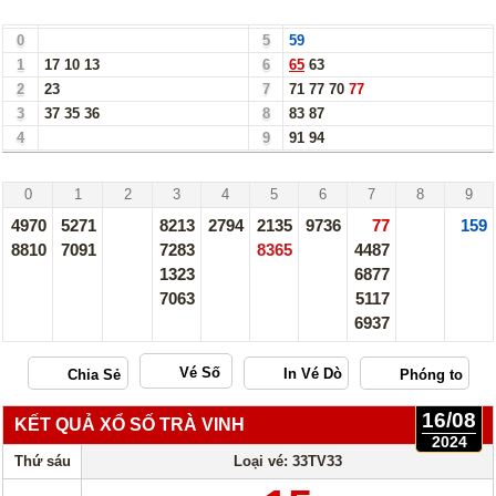
Bảng Loto Hàng Chục xổ số Bình Dương ngày 16/08/24
0
5
59
1
17
10
13
6
65
63
2
23
7
71
77
70
77
3
37
35
36
8
83
87
4
9
91
94
Bình Dương - 16/08/24
0
1
2
3
4
5
6
7
8
9
4970
5271
8213
2794
2135
9736
77
159
8810
7091
7283
8365
4487
1323
6877
7063
5117
6937
Vé Số
16/08
KẾT QUẢ XỔ SỐ TRÀ VINH
2024
Thứ sáu
Loại vé: 33TV33