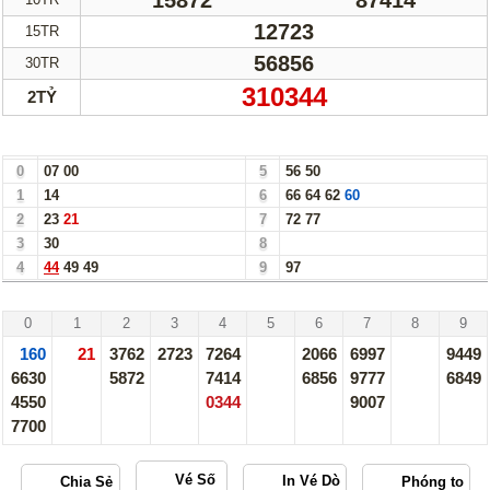
15872
87414
12723
15TR
56856
30TR
310344
2TỶ
Bảng Loto Hàng Chục xổ số Gia Lai ngày 16/08/24
0
07
00
5
56
50
1
14
6
66
64
62
60
2
23
21
7
72
77
3
30
8
4
44
49
49
9
97
Gia Lai - 16/08/24
0
1
2
3
4
5
6
7
8
9
160
21
3762
2723
7264
2066
6997
9449
6630
5872
7414
6856
9777
6849
4550
0344
9007
7700
Vé Số