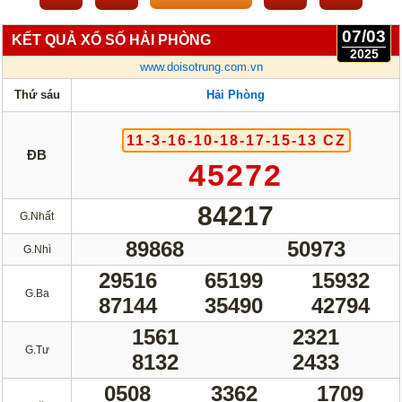
Lotto 5/35
Mega 6/45
07/03
KẾT QUẢ XỔ SỐ HẢI PHÒNG
Power 6/55
Max3D Pro
2025
www.doisotrung.com.vn
Max 3D
Keno
Thứ sáu
Hải Phòng
Bingo 18
11-3-16-10-18-17-15-13 CZ
ĐB
Điện Toán
45272
1*2*3
6x36
84217
G.Nhất
Thần Tài 4
89868
50973
G.Nhì
Sớ Đầu Đuôi
29516
65199
15932
G.Ba
Miền Nam
87144
35490
Miền Trung
42794
Miền Bắc
1561
2321
G.Tư
8132
2433
Thống Kê
0508
3362
1709