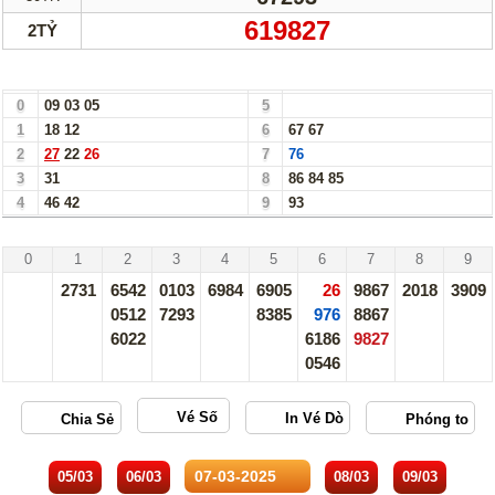
619827
2TỶ
Bảng Loto Hàng Chục xổ số Ninh Thuận ngày 07/03/25
0
09
03
05
5
1
18
12
6
67
67
2
27
22
26
7
76
3
31
8
86
84
85
4
46
42
9
93
Ninh Thuận - 07/03/25
0
1
2
3
4
5
6
7
8
9
2731
6542
0103
6984
6905
26
9867
2018
3909
0512
7293
8385
976
8867
6022
6186
9827
0546
Vé Số
05/03
06/03
08/03
09/03