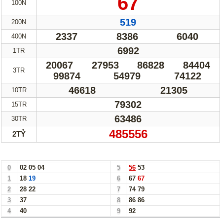
67
100N
Truyền thống
Mega 6/45
519
200N
Lotto 5/35
Power 6/65
2337
8386
6040
400N
Max 3D
Max3D Pro
6992
1TR
Keno
20067
27953
86828
84404
3TR
99874
54979
74122
Tin Tức
46618
21305
10TR
Thống kê XSMN
Thống kê XSMT
79302
15TR
63486
30TR
Thống kê XSMB
Tin tức tổng hợp
485556
2TỶ
Bảng Loto Hàng Chục xổ số Vĩnh Long ngày 07/03/25
0
02
05
04
5
56
53
1
18
19
6
67
67
2
28
22
7
74
79
3
37
8
86
86
4
40
9
92