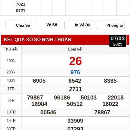
7021
0721
Vé Số
07/03
KẾT QUẢ XỔ SỐ NINH THUẬN
2025
Thứ sáu
Loại vé:
26
100N
976
200N
6905
6542
8385
400N
2731
1TR
79867
96186
50103
22018
3TR
16984
50512
16022
00546
78867
10TR
33909
15TR
67293
30TR