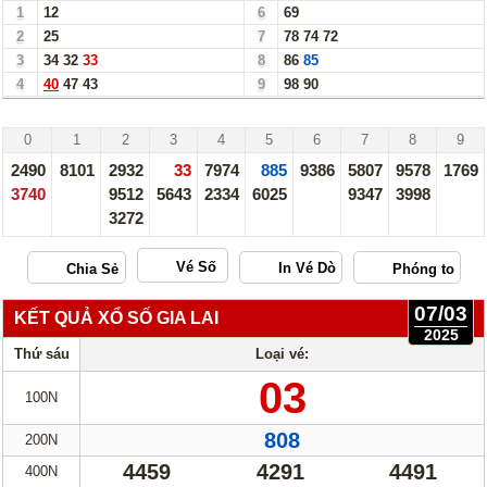
1
12
6
69
2
25
7
78
74
72
3
34
32
33
8
86
85
4
40
47
43
9
98
90
Trà Vinh - 07/03/25
0
1
2
3
4
5
6
7
8
9
2490
8101
2932
33
7974
885
9386
5807
9578
1769
3740
9512
5643
2334
6025
9347
3998
3272
Vé Số
07/03
KẾT QUẢ XỔ SỐ GIA LAI
2025
Thứ sáu
Loại vé:
03
100N
808
200N
4459
4291
4491
400N