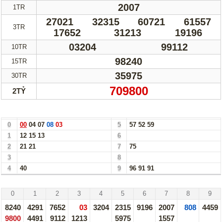
2007
1TR
27021
32315
60721
61557
3TR
17652
31213
19196
03204
99112
10TR
98240
15TR
35975
30TR
709800
2TỶ
Bảng Loto Hàng Chục xổ số Gia Lai ngày 07/03/25
0
00
04
07
08
03
5
57
52
59
1
12
15
13
6
2
21
21
7
75
3
8
4
40
9
96
91
91
Gia Lai - 07/03/25
0
1
2
3
4
5
6
7
8
9
8240
4291
7652
03
3204
2315
9196
2007
808
4459
9800
4491
9112
1213
5975
1557