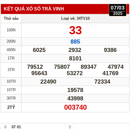
07/03
KẾT QUẢ XỔ SỐ TRÀ VINH
2025
Thứ sáu
Loại vé: 34TV10
33
100N
885
200N
6025
2932
9386
400N
8101
1TR
79512
75807
89347
47974
3TR
95643
53272
41769
22490
72334
10TR
19578
15TR
43998
30TR
003740
2TỶ
Bảng Loto Hàng Chục xổ số Trà Vinh ngày 07/03/25
0
07
01
5