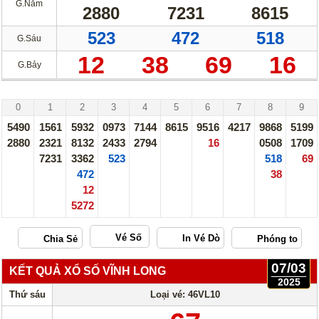
G.Năm
Thống Kê Lô
Lô Gan
2880
7231
8615
Giải Đặc Biệt
Kiểm Tra Gan Cực Đại
523
472
518
G.Sáu
Tần Suất
Tần Suất Chi Tiết
12
38
69
16
G.Bảy
Lotto 5/35
Mega 6/45
Hải Phòng - 07/03/25
Power 6/55
Max 3D
0
1
2
3
4
5
6
7
8
9
5490
1561
5932
0973
7144
8615
9516
4217
9868
5199
Max3D Pro
2880
2321
8132
2433
2794
16
0508
1709
7231
3362
523
518
69
In Vé Dò
472
38
12
Miền Nam
Miền Trung
5272
Miền Bắc
Lotto 5/35
Vé Số
Mega 6/45
Power 6/55
07/03
Max3D Pro
Max 3D
KẾT QUẢ XỔ SỐ VĨNH LONG
2025
Thứ sáu
Loại vé: 46VL10
Dò kết quả