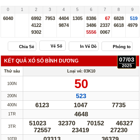
Vĩnh Long - 07/03/25
0
1
2
3
4
5
6
7
8
9
6040
6992
7953
4404
1305
8386
67
6828
519
4122
9874
3486
2337
6618
4979
9302
5556
0067
Vé Số
07/03
KẾT QUẢ XỔ SỐ BÌNH DƯƠNG
2025
Thứ sáu
Loại vé: 03K10
50
100N
523
200N
6123
1047
7735
400N
4648
1TR
51023
32370
70152
46327
3TR
72557
23419
27230
03313
36379
10TR