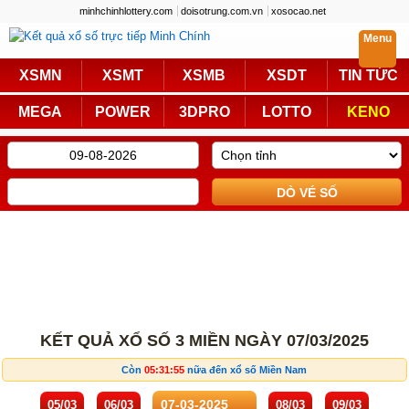
minhchinhlottery.com
doisotrung.com.vn
xosocao.net
Menu
Trực Tiếp
XSMN
XSMT
XSMB
XSDT
TIN TỨC
Miền Nam
Miền Trung
MEGA
POWER
3DPRO
LOTTO
KENO
Miền Bắc
Mega 6/45
Power 6/55
Max3D Pro
Max 3D
Keno
Bingo 18
Lotto 5/35
Truyền Thống
Miền Nam
Miền Trung
KẾT QUẢ XỔ SỐ 3 MIỀN NGÀY 07/03/2025
Miền Bắc
KQXS Các Tỉnh
Còn
05:31:55
nữa đến xổ số Miền Nam
KQXS Vietlott
05/03
06/03
08/03
09/03