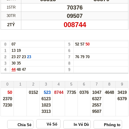
70376
15TR
09507
30TR
008744
2TỶ
Bảng Loto Hàng Chục xổ số Bình Dương ngày 07/03/25
0
07
5
52
57
50
1
13
19
6
2
23
27
23
23
7
76
79
70
3
30
35
8
4
44
48
47
9
Bình Dương - 07/03/25
0
1
2
3
4
5
6
7
8
9
50
0152
523
8744
7735
0376
1047
4648
3419
2370
6123
6327
6379
7230
1023
2557
3313
9507
Vé Số