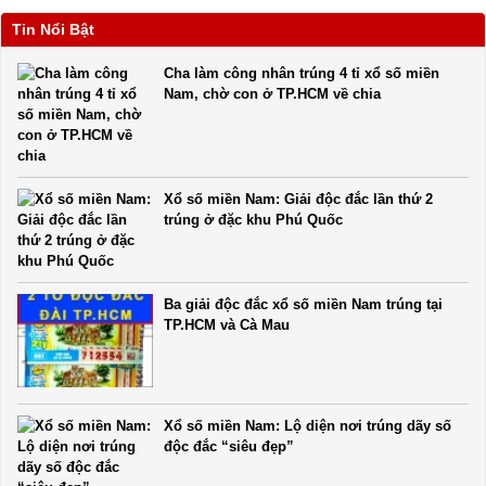
Truyền thống
Mega 6/45
Tin Nổi Bật
Lotto 5/35
Power 6/65
Cha làm công nhân trúng 4 tỉ xổ số miền
Max 3D
Max3D Pro
Nam, chờ con ở TP.HCM về chia
Keno
Tin Tức
Xổ số miền Nam: Giải độc đắc lần thứ 2
trúng ở đặc khu Phú Quốc
Thống kê XSMN
Thống kê XSMT
Thống kê XSMB
Tin tức tổng hợp
Ba giải độc đắc xổ số miền Nam trúng tại
TP.HCM và Cà Mau
Xổ số miền Nam: Lộ diện nơi trúng dãy số
độc đắc “siêu đẹp”