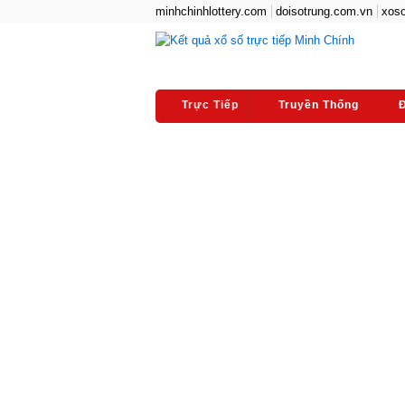
minhchinhlottery.com
doisotrung.com.vn
xoso
Trực Tiếp
Truyền Thống