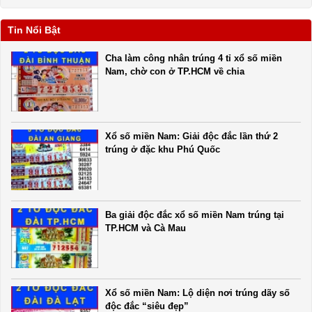
Tin Nổi Bật
Cha làm công nhân trúng 4 tỉ xổ số miền
Nam, chờ con ở TP.HCM về chia
Xổ số miền Nam: Giải độc đắc lần thứ 2
trúng ở đặc khu Phú Quốc
Ba giải độc đắc xổ số miền Nam trúng tại
TP.HCM và Cà Mau
Xổ số miền Nam: Lộ diện nơi trúng dãy số
độc đắc “siêu đẹp”