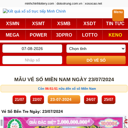
minhchinhlottery.com
doisotrung.com.vn
xosocao.net
Menu
Trực Tiếp
XSMN
XSMT
XSMB
XSDT
TIN TỨC
Miền Nam
Miền Trung
MEGA
POWER
3DPRO
LOTTO
KENO
Miền Bắc
Mega 6/45
Power 6/55
Max3D Pro
Max 3D
Keno
Bingo 18
Lotto 5/35
MẪU VÉ SỐ MIỀN NAM NGÀY 23/07/2024
Truyền Thống
Còn
06:51:51
nữa đến xổ số Miền Nam
Miền Nam
Miền Trung
21/07
22/07
24/07
25/07
Miền Bắc
KQXS Các Tỉnh
Vé Số Bến Tre Ngày: 23/07/2024
KQXS Vietlott