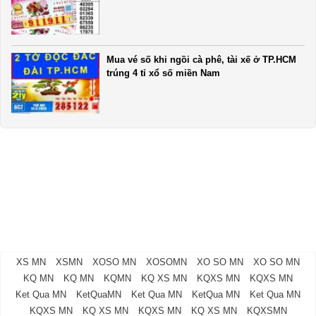
Mua vé số khi ngồi cà phê, tài xế ở TP.HCM
trúng 4 tỉ xổ số miền Nam
XS MN
XSMN
XOSO MN
XOSOMN
XO SO MN
XO SO MN
KQ MN
KQ MN
KQMN
KQ XS MN
KQXS MN
KQXS MN
Ket Qua MN
KetQuaMN
Ket Qua MN
KetQua MN
Ket Qua MN
KQXS MN
KQ XS MN
KQXS MN
KQ XS MN
KQXSMN