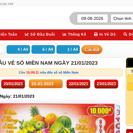
cao.net
Điện Toán
Sớ Đầu Đuôi
Thống Kê
In Vé Dò
D
Cài đặt
ẪU VÉ SỐ MIỀN NAM NGÀY 21/01/2023
Còn
15:09:10
nữa đến xổ số Miền Nam
20/01
/2023
22/01
/2023
23/01
/2023
Ngày: 21/01/2023