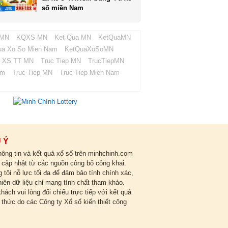
số miền Nam
 MN
KQXS MN
Ket Qua MN
KetQuaMN
ua Xo So Mien Nam
KetQuaXoSoMN
XS TT MN
Truc Tiep MN
TrucTiepMN
am
Truc Tiep MN
Truc Tiep Mien Nam
 Ý
hông tin và kết quả xổ số trên minhchinh.com
cập nhật từ các nguồn công bố công khai.
 tôi nỗ lực tối đa để đảm bảo tính chính xác,
hiên dữ liệu chỉ mang tính chất tham khảo.
hách vui lòng đối chiếu trực tiếp với kết quả
 thức do các Công ty Xổ số kiến thiết công