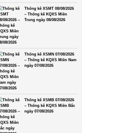
Thống kê XSMT 08/08/2026
– Thống kê KQXS Miền
Trung ngày 08/08/2026
Thống kê XSMN 07/08/2026
– Thống kê KQXS Miền Nam
ngày 07/08/2026
Thống kê XSMB 07/08/2026
– Thống kê KQXS Miền Bắc
ngày 07/08/2026