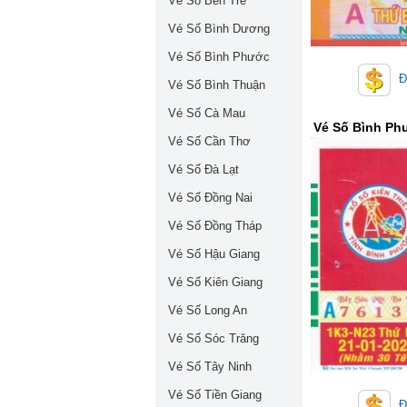
Vé Số Bến Tre
Vé Số Bình Dương
Vé Số Bình Phước
Đổ
Vé Số Bình Thuận
Vé Số Cà Mau
Vé Số Bình Ph
Vé Số Cần Thơ
Vé Số Đà Lạt
Vé Số Đồng Nai
Vé Số Đồng Tháp
Vé Số Hậu Giang
Vé Số Kiên Giang
Vé Số Long An
Vé Số Sóc Trăng
Vé Số Tây Ninh
Vé Số Tiền Giang
Đổ