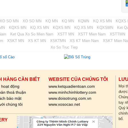
XO SO MN
XO SO MN
KQ MN
KQ MN
KQMN
KQ XS MN
KQXS
 MN
KQXS MN
KQ XS MN
KQXS MN
KQ XS MN
KQXSMN
Ket Q
Nam
Ket Qua Xo So Mien Nam
XSTT MN
XSTT Mien Nam
XSTTMN
am
XSKT MN
XS KT MN
XSKTMN
XS KT Mien Nam
XSKT Mien N
Xo So Truc Tiep
 HÀNG CẦN BIẾT
WEBSITE CỦA CHÚNG TÔI
LƯU
 hoạt động
www.ketquadientoan.com
Mọi t
được 
oản thoả thuận
www.minhchinhlottery.com
Chúng
ách bảo mật
www.doisotrung.com.vn
tuy n
với chúng tôi
www.xosocao.net
Quý k
chính
bố.
ERY