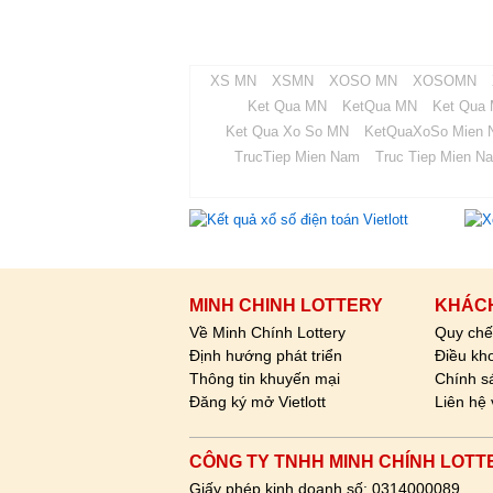
XS MN
XSMN
XOSO MN
XOSOMN
Ket Qua MN
KetQua MN
Ket Qua
Ket Qua Xo So MN
KetQuaXoSo Mien 
TrucTiep Mien Nam
Truc Tiep Mien N
MINH CHINH LOTTERY
KHÁCH
Về Minh Chính Lottery
Quy chế
Định hướng phát triển
Điều kh
Thông tin khuyến mại
Chính s
Đăng ký mở Vietlott
Liên hệ 
CÔNG TY TNHH MINH CHÍNH LOTT
Giấy phép kinh doanh số: 0314000089