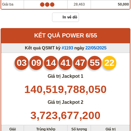
Giải ba
28,463
50,000
In vé dò
KẾT QUẢ POWER 6/55
Kết quả QSMT kỳ
#1193
ngày
22/05/2025
03
09
14
41
47
55
22
Giá trị Jackpot 1
140,519,788,050
Giá trị Jackpot 2
3,723,677,200
Giải
Trùng khớp
Số lượng
Giá trị