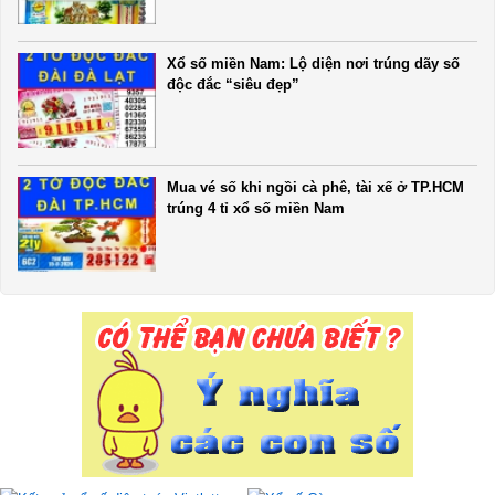
Xổ số miền Nam: Lộ diện nơi trúng dãy số
độc đắc “siêu đẹp”
Mua vé số khi ngồi cà phê, tài xế ở TP.HCM
trúng 4 tỉ xổ số miền Nam