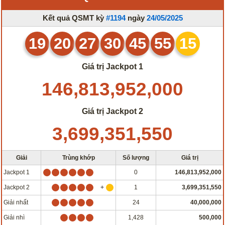
Kết quả QSMT kỳ
#1194
ngày
24/05/2025
19
20
27
30
45
55
15
Giá trị Jackpot 1
146,813,952,000
Giá trị Jackpot 2
3,699,351,550
Giải
Trùng khớp
Số lượng
Giá trị
Jackpot 1
0
146,813,952,000
Jackpot 2
1
3,699,351,550
Giải nhất
24
40,000,000
Giải nhì
1,428
500,000