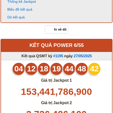
Thống kê Jackpot
Thống Kê Lô
Lô Gan
Biểu đồ kết quả
Giải Đặc Biệt
Kiểm Tra Gan Cực Đại
Dò kết quả
Tần Suất
Tần Suất Chi Tiết
Lotto 5/35
Mega 6/45
In vé dò
Power 6/55
Max 3D
KẾT QUẢ POWER 6/55
Max3D Pro
Kết quả QSMT kỳ
#1195
ngày
27/05/2025
In Vé Dò
04
12
18
19
44
48
42
Miền Nam
Miền Trung
Miền Bắc
Lotto 5/35
Giá trị Jackpot 1
Mega 6/45
Power 6/55
153,441,786,900
Max3D Pro
Max 3D
Giá trị Jackpot 2
Dò kết quả