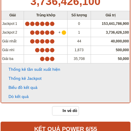
3,736,426,100
Truyền thống
Mega 6/45
Lotto 5/35
Power 6/65
Giải
Trùng khớp
Số lượng
Giá trị
Jackpot 1
0
153,441,786,900
Max 3D
Max3D Pro
Jackpot 2
1
3,736,426,100
Keno
Giải nhất
44
40,000,000
Tin Tức
Giải nhì
1,873
500,000
Giải ba
35,708
50,000
Thống kê XSMN
Thống kê XSMT
Thống kê tần suất xuất hiện
Thống kê XSMB
Tin tức tổng hợp
Thống kê Jackpot
Biểu đồ kết quả
Dò kết quả
In vé dò
KẾT QUẢ POWER 6/55