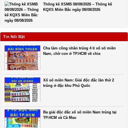
Thống kê XSMB 08/08/2026 – Thống kê
KQXS Miền Bắc ngày 08/08/2026
Tin Nổi Bật
Cha làm công nhân trúng 4 tỉ xổ số miền
Nam, chờ con ở TP.HCM về chia
Xổ số miền Nam: Giải độc đắc lần thứ 2
trúng ở đặc khu Phú Quốc
Ba giải độc đắc xổ số miền Nam trúng tại
TP.HCM và Cà Mau