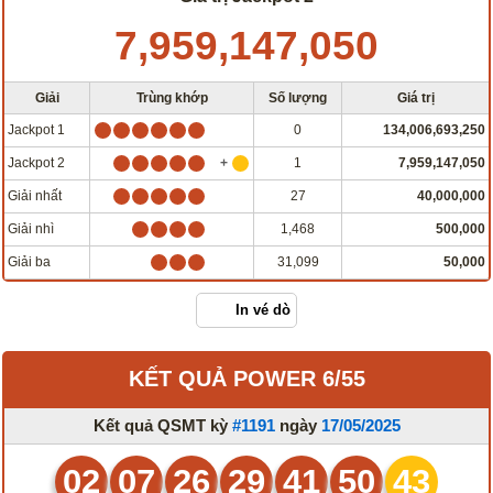
7,959,147,050
Giải
Trùng khớp
Số lượng
Giá trị
Jackpot 1
0
134,006,693,250
Jackpot 2
1
7,959,147,050
Giải nhất
27
40,000,000
Giải nhì
1,468
500,000
Giải ba
31,099
50,000
In vé dò
KẾT QUẢ POWER 6/55
Kết quả QSMT kỳ
#1191
ngày
17/05/2025
02
07
26
29
41
50
43