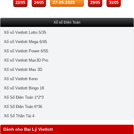
22/05
24/05
29/05
31/05
Xổ số Điện Toán
Xổ số Vietlott Lotto 5/35
Xổ số Vietlott Mega 6/45
Xổ số Vietlott Power 6/55
Xổ số Vietlott Max3D Pro
Xổ số Vietlott Max 3D
Xổ số Vietlott Keno
Xổ số Vietlott Bingo 18
Xổ Số Điện Toán 1*2*3
Xổ Số Điện Toán 6*36
Xổ Số Thần Tài 4
Dành cho Đại Lý Vietlott