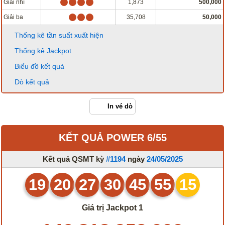
Giải nhì
1,873
500,000
Thống Kê Lô
Lô Gan
Giải ba
35,708
50,000
Giải Đặc Biệt
Kiểm Tra Gan Cực Đại
Thống kê tần suất xuất hiện
Tần Suất
Tần Suất Chi Tiết
Thống kê Jackpot
Lotto 5/35
Mega 6/45
Biểu đồ kết quả
Power 6/55
Max 3D
Dò kết quả
Max3D Pro
In vé dò
In Vé Dò
Miền Nam
KẾT QUẢ POWER 6/55
Miền Trung
Miền Bắc
Lotto 5/35
Kết quả QSMT kỳ
#1194
ngày
24/05/2025
Mega 6/45
Power 6/55
19
20
27
30
45
55
15
Max3D Pro
Max 3D
Giá trị Jackpot 1
Dò kết quả