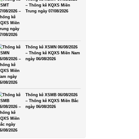
– Thống kê KQXS Miền
Trung ngày 07/08/2026
Thống kê XSMN 06/08/2026
– Thống kê KQXS Miền Nam
ngày 06/08/2026
Thống kê XSMB 06/08/2026
– Thống kê KQXS Miền Bắc
ngày 06/08/2026