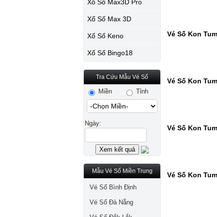
Xổ Số Max3D Pro
Xổ Số Max 3D
Vé Số Kon Tum
Xổ Số Keno
Xổ Số Bingo18
Tra Cứu Mẫu Vé Số
Vé Số Kon Tum
Miền
Tỉnh
Ngày:
Vé Số Kon Tum
Mẫu Vé Số Miền Trung
Vé Số Kon Tum
Vé Số Bình Định
Vé Số Đà Nẵng