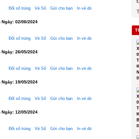
Đổi số trúng
Vé Số
Gửi cho bạn
In vé dò
T
 Ngày: 02/06/2024
T
Đổi số trúng
Vé Số
Gửi cho bạn
In vé dò
 Ngày: 26/05/2024
Đổi số trúng
Vé Số
Gửi cho bạn
In vé dò
 Ngày: 19/05/2024
Đổi số trúng
Vé Số
Gửi cho bạn
In vé dò
 Ngày: 12/05/2024
Đổi số trúng
Vé Số
Gửi cho bạn
In vé dò