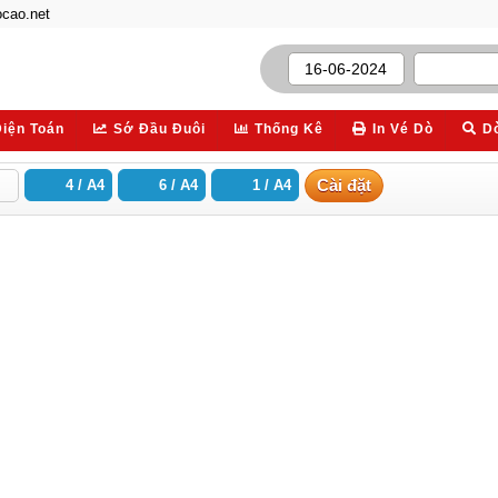
cao.net
Điện Toán
Sớ Đầu Đuôi
Thống Kê
In Vé Dò
D
Cài đặt