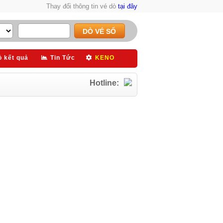
Thay đổi thông tin vé dò
tại đây
ò kết quả
Tin Tức
KENO
Hotline: