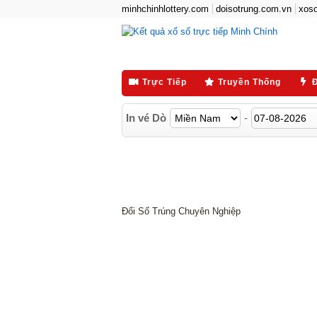
minhchinhlottery.com
doisotrung.com.vn
xoso
Trực Tiếp
Truyền Thống
In vé Dò
-
Đổi Số Trúng Chuyên Nghiệp