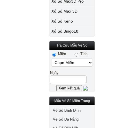
Xổ Số Max3D Pro
Xổ Số Max 3D
Xổ Số Keno
Xổ Số Bingo18
Tra Cứu Mẫu Vé Số
Miền
Tỉnh
Ngày:
Mẫu Vé Số Miền Trung
Vé Số Bình Định
Vé Số Đà Nẵng