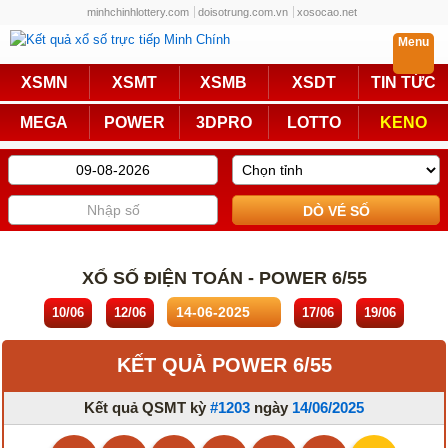
minhchinhlottery.com
doisotrung.com.vn
xosocao.net
Menu
Trực Tiếp
XSMN
XSMT
XSMB
XSDT
TIN TỨC
Miền Nam
Miền Trung
MEGA
POWER
3DPRO
LOTTO
KENO
Miền Bắc
Mega 6/45
Power 6/55
Max3D Pro
Max 3D
Keno
Bingo 18
Lotto 5/35
XỔ SỐ ĐIỆN TOÁN - POWER 6/55
Truyền Thống
10/06
12/06
17/06
19/06
Miền Nam
Miền Trung
KẾT QUẢ POWER 6/55
Miền Bắc
KQXS Các Tỉnh
Kết quả QSMT kỳ
#1203
ngày
14/06/2025
KQXS Vietlott