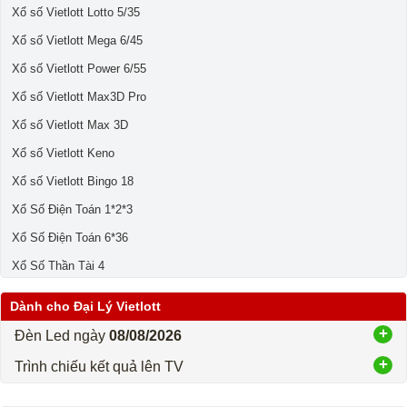
Xổ số Vietlott Lotto 5/35
Xổ số Vietlott Mega 6/45
Xổ số Vietlott Power 6/55
Xổ số Vietlott Max3D Pro
Xổ số Vietlott Max 3D
Xổ số Vietlott Keno
Xổ số Vietlott Bingo 18
Xổ Số Điện Toán 1*2*3
Xổ Số Điện Toán 6*36
Xổ Số Thần Tài 4
Dành cho Đại Lý Vietlott
Đèn Led ngày
08/08/2026
Trình chiếu kết quả lên TV