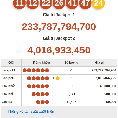
11
12
22
26
41
47
24
Lotto 5/35
Mega 6/45
Power 6/55
Giá trị Jackpot 1
Max3D Pro
233,787,794,700
Max 3D
Keno
Bingo 18
Giá trị Jackpot 2
Điện Toán
4,016,933,450
1*2*3
6x36
Giải
Trùng khớp
Số lượng
Giá trị
Thần Tài 4
Jackpot 1
0
233,787,794,700
Sớ Đầu Đuôi
Jackpot 2
2
2,008,466,725
Giải nhất
31
40,000,000
Miền Nam
Miền Trung
Giải nhì
1,941
500,000
Miền Bắc
Giải ba
41,486
50,000
Thống Kê
Thống kê tần suất xuất hiện