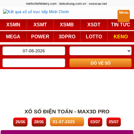
minhchinhlottery.com
doisotrung.com.vn
xosocao.net
Menu
Trực Tiếp
XSMN
XSMT
XSMB
XSDT
TIN TỨC
Miền Nam
Miền Trung
MEGA
POWER
3DPRO
LOTTO
KENO
Miền Bắc
Mega 6/45
Power 6/55
Max3D Pro
Max 3D
Keno
Bingo 18
Lotto 5/35
Truyền Thống
Miền Nam
Miền Trung
XỔ SỐ ĐIỆN TOÁN - MAX3D PRO
Miền Bắc
KQXS Các Tỉnh
26/06
28/06
03/07
05/07
KQXS Vietlott