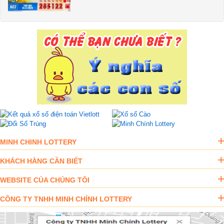
MINH CHINH LOTTERY
KHÁCH HÀNG CẦN BIẾT
WEBSITE CỦA CHÚNG TÔI
CÔNG TY TNHH MINH CHÍNH LOTTERY