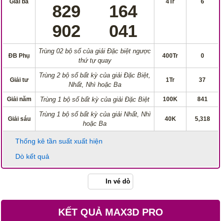
Giải ba
4Tr
6
829
164
902
041
Trùng 02 bộ số của giải Đặc biệt ngược
ĐB Phụ
400Tr
0
thứ tự quay
Trùng 2 bộ số bất kỳ của giải Đặc Biệt,
Giải tư
1Tr
37
Nhất, Nhì hoặc Ba
Giải năm
Trùng 1 bộ số bất kỳ của giải Đặc Biệt
100K
841
Trùng 1 bộ số bất kỳ của giải Nhất, Nhì
Giải sáu
40K
5,318
hoặc Ba
Thống kê tần suất xuất hiện
Dò kết quả
In vé dò
KẾT QUẢ MAX3D PRO