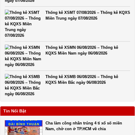
Thống kê XSMT 07/08/2026 – Thống kê KQXS
Miền Trung ngày 07/08/2026
Thống kê XSMN 06/08/2026 – Thống kê
KQXS Miền Nam ngày 06/08/2026
Thống kê XSMB 06/08/2026 – Thống kê
KQXS Miền Bắc ngày 06/08/2026
Tin Nổi Bật
Cha làm công nhân trúng 4 tỉ xổ số miền
Nam, chờ con ở TP.HCM về chia