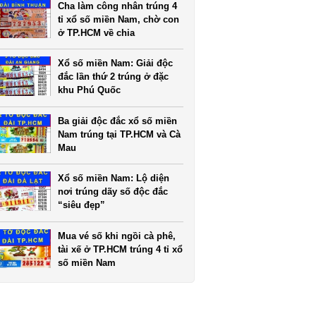
Cha làm công nhân trúng 4
tỉ xổ số miền Nam, chờ con
ở TP.HCM về chia
Xổ số miền Nam: Giải độc
đắc lần thứ 2 trúng ở đặc
khu Phú Quốc
Ba giải độc đắc xổ số miền
Nam trúng tại TP.HCM và Cà
Mau
Xổ số miền Nam: Lộ diện
nơi trúng dãy số độc đắc
“siêu đẹp”
Mua vé số khi ngồi cà phê,
tài xế ở TP.HCM trúng 4 tỉ xổ
số miền Nam