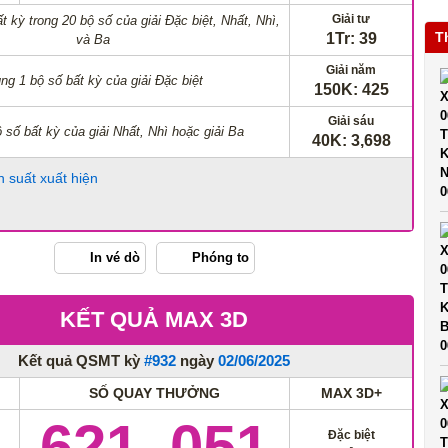
Giải tư
t kỳ trong 20 bộ số của giải Đặc biệt, Nhất, Nhì,
T
1Tr: 39
và Ba
Giải năm
ng 1 bộ số bất kỳ của giải Đặc biệt
150K: 425
Giải sáu
 số bất kỳ của giải Nhất, Nhì hoặc giải Ba
40K: 3,698
 suất xuất hiện
In vé dò
Phóng to
KẾT QUẢ MAX 3D
Kết quả QSMT kỳ
#932
ngày
02/06/2025
SỐ QUAY THƯỞNG
MAX 3D+
621
051
Đặc biệt