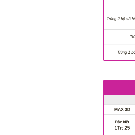
Trùng 2 bộ số bấ
Trù
Trùng 1 bộ
MAX 3D
Đặc biệt
1Tr: 25