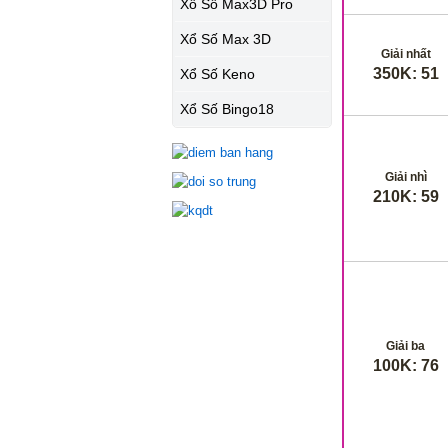
Xổ Số Max3D Pro
Xổ Số Max 3D
Giải nhất
350K: 51
Xổ Số Keno
Xổ Số Bingo18
Giải nhì
210K: 59
Giải ba
100K: 76