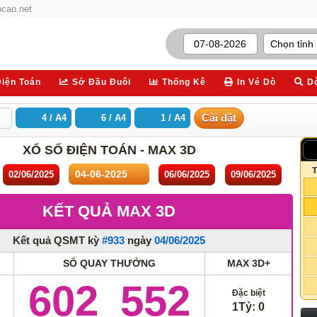
cao.net
Điện Toán
Sớ Đầu Đuôi
Thống Kê
In Vé Dò
D
Cài đặt
XỔ SỐ ĐIỆN TOÁN - MAX 3D
02/06
/2025
06/06
/2025
09/06
/2025
KẾT QUẢ MAX 3D
Kết quả QSMT kỳ
#933
ngày
04/06/2025
SỐ QUAY THƯỞNG
MAX 3D+
602
552
Đặc biệt
1Tỷ: 0