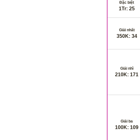
Đặc biệt
1Tr: 25
Giải nhất
350K: 34
Giải nhì
210K: 171
Giải ba
100K: 109