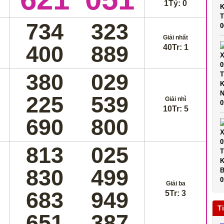
1Tỷ: 0
734
323
Giải nhất
400
889
40Tr: 1
380
029
225
539
Giải nhì
10Tr: 5
690
800
813
025
830
499
Giải ba
683
949
5Tr: 3
T
651
387