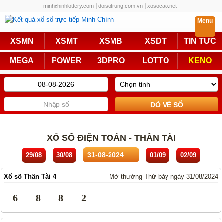
minhchinhlottery.com
doisotrung.com.vn
xosocao.net
Menu
Trực Tiếp
XSMN
XSMT
XSMB
XSDT
TIN TỨC
Miền Nam
Miền Trung
MEGA
POWER
3DPRO
LOTTO
KENO
Miền Bắc
Mega 6/45
Power 6/55
Max3D Pro
Max 3D
Keno
Bingo 18
Lotto 5/35
XỔ SỐ ĐIỆN TOÁN - THẦN TÀI
Truyền Thống
29/08
30/08
01/09
02/09
Miền Nam
Miền Trung
Xổ số Thần Tài 4
Mở thưởng Thứ bảy ngày 31/08/2024
Miền Bắc
KQXS Các Tỉnh
6
8
8
2
KQXS Vietlott