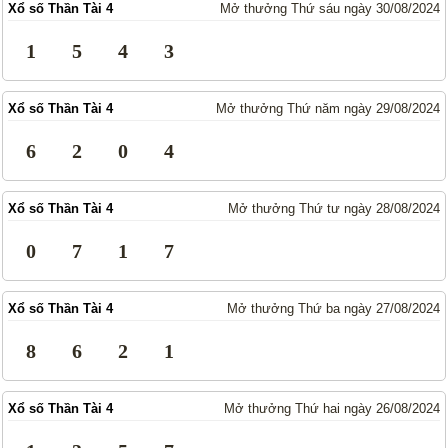
Xổ số Thần Tài 4
Mở thưởng Thứ sáu ngày 30/08/2024
Lotto 5/35
Mega 6/45
1
5
4
3
Power 6/55
Max3D Pro
Max 3D
Keno
Xổ số Thần Tài 4
Mở thưởng Thứ năm ngày 29/08/2024
Bingo 18
6
2
0
4
Điện Toán
Xổ số Thần Tài 4
Mở thưởng Thứ tư ngày 28/08/2024
1*2*3
6x36
Thần Tài 4
0
7
1
7
Sớ Đầu Đuôi
Xổ số Thần Tài 4
Mở thưởng Thứ ba ngày 27/08/2024
Miền Nam
Miền Trung
8
6
2
1
Miền Bắc
Xổ số Thần Tài 4
Mở thưởng Thứ hai ngày 26/08/2024
Thống Kê