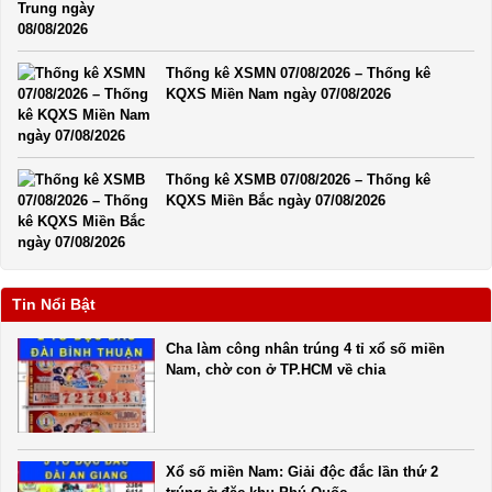
Thống kê XSMN 07/08/2026 – Thống kê
KQXS Miền Nam ngày 07/08/2026
Thống kê XSMB 07/08/2026 – Thống kê
KQXS Miền Bắc ngày 07/08/2026
Tin Nổi Bật
Cha làm công nhân trúng 4 tỉ xổ số miền
Nam, chờ con ở TP.HCM về chia
Xổ số miền Nam: Giải độc đắc lần thứ 2