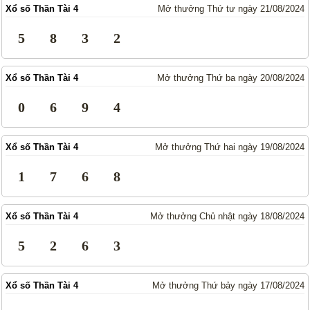
Xổ số Thần Tài 4
Mở thưởng Thứ tư ngày 21/08/2024
Truyền thống
Mega 6/45
Lotto 5/35
Power 6/65
5
8
3
2
Max 3D
Max3D Pro
Xổ số Thần Tài 4
Mở thưởng Thứ ba ngày 20/08/2024
Keno
0
6
9
4
Tin Tức
Thống kê XSMN
Thống kê XSMT
Xổ số Thần Tài 4
Mở thưởng Thứ hai ngày 19/08/2024
Thống kê XSMB
Tin tức tổng hợp
1
7
6
8
Xổ số Thần Tài 4
Mở thưởng Chủ nhật ngày 18/08/2024
5
2
6
3
Xổ số Thần Tài 4
Mở thưởng Thứ bảy ngày 17/08/2024