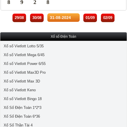
8
9
2
8
29/08
30/08
01/09
02/09
Xổ số Điện Toán
Xổ số Vietlott Lotto 5/35
Xổ số Vietlott Mega 6/45
Xổ số Vietlott Power 6/55
Xổ số Vietlott Max3D Pro
Xổ số Vietlott Max 3D
Xổ số Vietlott Keno
Xổ số Vietlott Bingo 18
Xổ Số Điện Toán 1*2*3
Xổ Số Điện Toán 6*36
Xổ Số Thần Tài 4