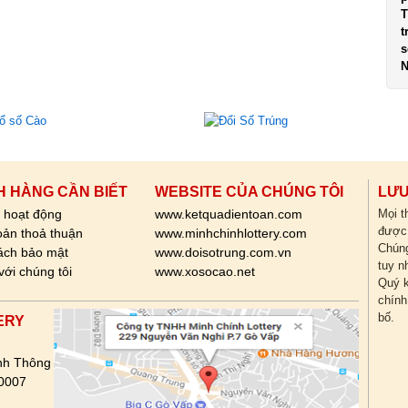
 HÀNG CẦN BIẾT
WEBSITE CỦA CHÚNG TÔI
LƯU
 hoạt động
www.ketquadientoan.com
Mọi t
được 
oản thoả thuận
www.minhchinhlottery.com
Chúng
ách bảo mật
www.doisotrung.com.vn
tuy n
với chúng tôi
www.xosocao.net
Quý k
chính
bố.
ERY
nh Thông
90007