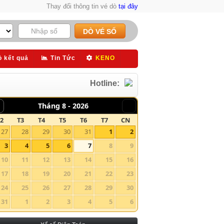
Thay đổi thông tin vé dò
tại đây
ò kết quả
Tin Tức
KENO
Hotline:
Tháng 8 -
2026
T2
T3
T4
T5
T6
T7
CN
27
28
29
30
31
1
2
3
4
5
6
7
8
9
10
11
12
13
14
15
16
17
18
19
20
21
22
23
24
25
26
27
28
29
30
31
1
2
3
4
5
6