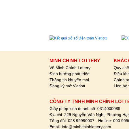
MINH CHINH LOTTERY
KHÁCH
Về Minh Chính Lottery
Quy chế
Định hướng phát triển
Điều kh
Thông tin khuyến mại
Chính s
Đăng ký mở Vietlott
Liên hệ 
CÔNG TY TNHH MINH CHÍNH LOTT
Giấy phép kinh doanh số: 0314000089
Địa chỉ: 229 Nguyễn Văn Nghi, Phường Hạ
Tổng đài: 028 99990007 - Hotline: 090 99
Email: info@minhchinhlottery.com