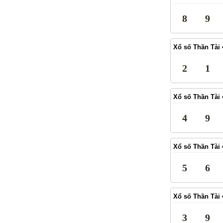
8
9
Xổ số Thần Tài 
2
1
Xổ số Thần Tài 
4
9
Xổ số Thần Tài 
5
6
Xổ số Thần Tài 
3
9