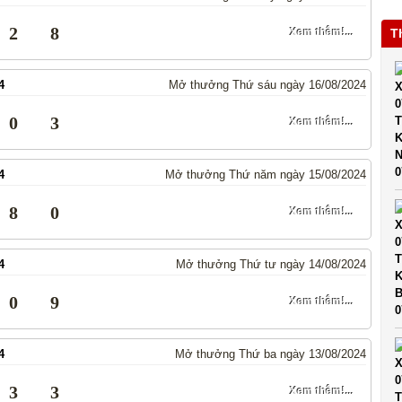
2
8
T
Xem thêm!...
4
Mở thưởng Thứ sáu ngày 16/08/2024
0
3
Xem thêm!...
4
Mở thưởng Thứ năm ngày 15/08/2024
8
0
Xem thêm!...
4
Mở thưởng Thứ tư ngày 14/08/2024
0
9
Xem thêm!...
4
Mở thưởng Thứ ba ngày 13/08/2024
3
3
Xem thêm!...