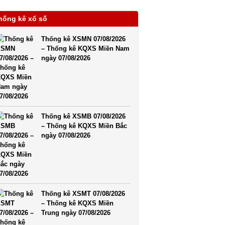
hống kê xổ số
Thống kê XSMN 07/08/2026
– Thống kê KQXS Miền Nam
ngày 07/08/2026
Thống kê XSMB 07/08/2026
– Thống kê KQXS Miền Bắc
ngày 07/08/2026
Thống kê XSMT 07/08/2026
– Thống kê KQXS Miền
Trung ngày 07/08/2026