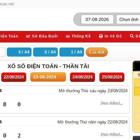
cao.net
Điện Toán
Sớ Đầu Đuôi
Thống Kê
In Vé Dò
D
Cài đặt
XỔ SỐ ĐIỆN TOÁN - THẦN TÀI
22/08
/2024
24/08
/2024
25/08
/2024
4
Mở thưởng Thứ sáu ngày 23/08/2024
8
0
Xem thêm!...
4
Mở thưởng Thứ năm ngày 22/08/2024
0
2
Xem thêm!...