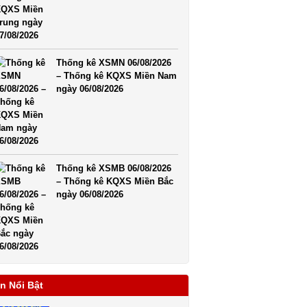
Thống kê XSMN 06/08/2026
– Thống kê KQXS Miền Nam
ngày 06/08/2026
Thống kê XSMB 06/08/2026
– Thống kê KQXS Miền Bắc
ngày 06/08/2026
in Nổi Bật