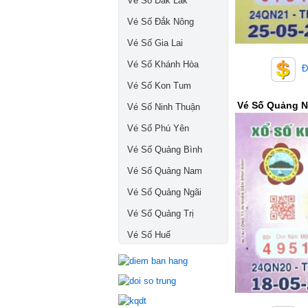
Vé Số Đắk Lắk
Vé Số Đắk Nông
Vé Số Gia Lai
Vé Số Khánh Hòa
Đổ
Vé Số Kon Tum
Vé Số Quảng N
Vé Số Ninh Thuận
Vé Số Phú Yên
Vé Số Quảng Bình
Vé Số Quảng Nam
Vé Số Quảng Ngãi
Vé Số Quảng Trị
Vé Số Huế