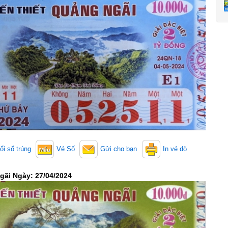
i số trúng
Vé Số
Gửi cho bạn
In vé dò
gãi Ngày: 27/04/2024