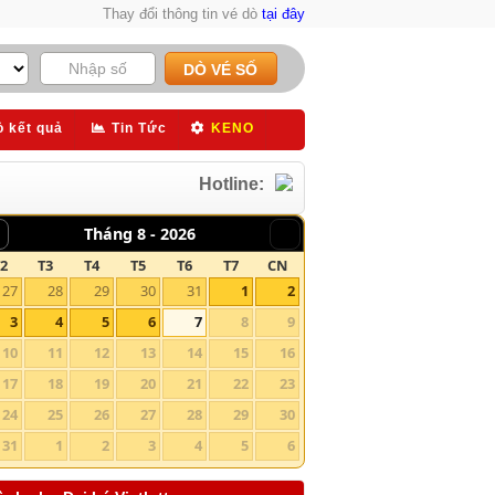
Thay đổi thông tin vé dò
tại đây
ò kết quả
Tin Tức
KENO
Hotline:
Tháng 8 -
2026
T2
T3
T4
T5
T6
T7
CN
27
28
29
30
31
1
2
3
4
5
6
7
8
9
10
11
12
13
14
15
16
17
18
19
20
21
22
23
24
25
26
27
28
29
30
31
1
2
3
4
5
6