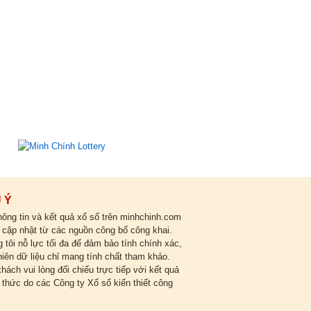
 Ý
hông tin và kết quả xổ số trên minhchinh.com
cập nhật từ các nguồn công bố công khai.
 tôi nỗ lực tối đa để đảm bảo tính chính xác,
hiên dữ liệu chỉ mang tính chất tham khảo.
hách vui lòng đối chiếu trực tiếp với kết quả
 thức do các Công ty Xổ số kiến thiết công