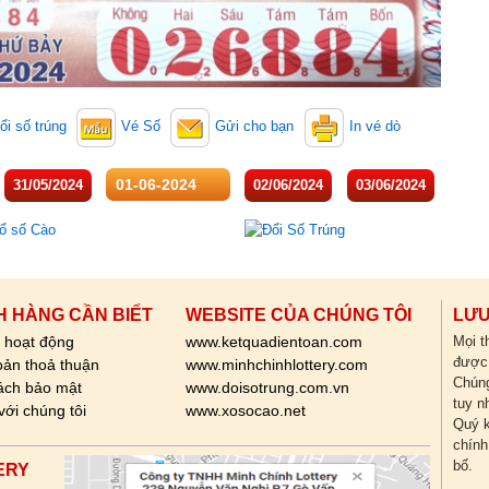
i số trúng
Vé Số
Gửi cho bạn
In vé dò
31/05
/2024
02/06
/2024
03/06
/2024
 HÀNG CẦN BIẾT
WEBSITE CỦA CHÚNG TÔI
LƯU
 hoạt động
www.ketquadientoan.com
Mọi t
được 
oản thoả thuận
www.minhchinhlottery.com
Chúng
ách bảo mật
www.doisotrung.com.vn
tuy n
với chúng tôi
www.xosocao.net
Quý k
chính
bố.
ERY