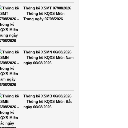
Thống kê XSMT 07/08/2026
– Thống kê KQXS Miền
Trung ngày 07/08/2026
Thống kê XSMN 06/08/2026
– Thống kê KQXS Miền Nam
ngày 06/08/2026
Thống kê XSMB 06/08/2026
– Thống kê KQXS Miền Bắc
ngày 06/08/2026