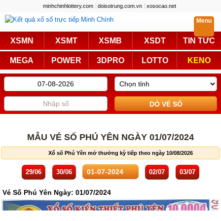
minhchinhlottery.com
doisotrung.com.vn
xosocao.net
Menu
Trực Tiếp
XSMN
XSMT
XSMB
XSDT
TIN TỨC
Miền Nam
Miền Trung
MEGA
POWER
3DPRO
LOTTO
KENO
Miền Bắc
Mega 6/45
Power 6/55
Max3D Pro
Max 3D
Keno
Bingo 18
Lotto 5/35
MẪU VÉ SỐ PHÚ YÊN NGÀY 01/07/2024
Truyền Thống
Xổ số Phú Yên mở thưởng kỳ tiếp theo ngày 10/08/2026
Miền Nam
Miền Trung
29/06
30/06
02/07
03/07
Miền Bắc
KQXS Các Tỉnh
Vé Số Phú Yên Ngày: 01/07/2024
KQXS Vietlott