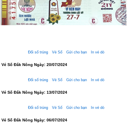
Lotto 5/35
Mega 6/45
Power 6/55
Max3D Pro
Max 3D
Keno
Bingo 18
Điện Toán
Đổi số trúng
Vé Số
Gửi cho bạn
In vé dò
1*2*3
6x36
Vé Số Đắk Nông Ngày: 20/07/2024
Thần Tài 4
Đổi số trúng
Vé Số
Gửi cho bạn
In vé dò
Sớ Đầu Đuôi
Vé Số Đắk Nông Ngày: 13/07/2024
Miền Nam
Miền Trung
Miền Bắc
Đổi số trúng
Vé Số
Gửi cho bạn
In vé dò
Thống Kê
Vé Số Đắk Nông Ngày: 06/07/2024