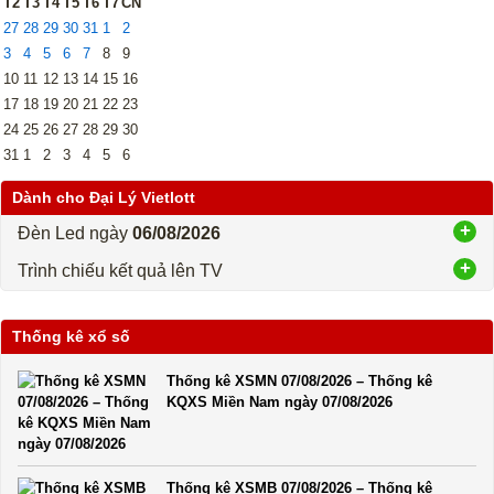
T2
T3
T4
T5
T6
T7
CN
Truyền thống
Mega 6/45
27
28
29
30
31
1
2
3
4
5
6
7
8
9
Lotto 5/35
Power 6/65
10
11
12
13
14
15
16
Max 3D
Max3D Pro
17
18
19
20
21
22
23
24
25
26
27
28
29
30
Keno
31
1
2
3
4
5
6
Tin Tức
Dành cho Đại Lý Vietlott
Thống kê XSMN
Thống kê XSMT
Đèn Led ngày
06/08/2026
Thống kê XSMB
Tin tức tổng hợp
Trình chiếu kết quả lên TV
Thống kê xổ số
Thống kê XSMN 07/08/2026 – Thống kê
KQXS Miền Nam ngày 07/08/2026
Thống kê XSMB 07/08/2026 – Thống kê