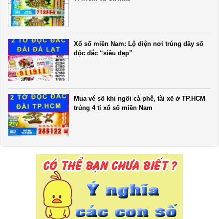
Xổ số miền Nam: Lộ diện nơi trúng dãy số
độc đắc “siêu đẹp”
Mua vé số khi ngồi cà phê, tài xế ở TP.HCM
trúng 4 tỉ xổ số miền Nam