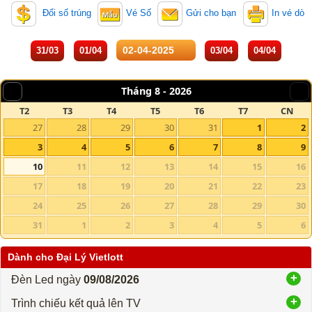
Đổi số trúng
Vé Số
Gửi cho bạn
In vé dò
31/03
01/04
03/04
04/04
Tháng 8 -
2026
T2
T3
T4
T5
T6
T7
CN
27
28
29
30
31
1
2
3
4
5
6
7
8
9
10
11
12
13
14
15
16
17
18
19
20
21
22
23
24
25
26
27
28
29
30
31
1
2
3
4
5
6
Dành cho Đại Lý Vietlott
Đèn Led ngày
09/08/2026
Trình chiếu kết quả lên TV