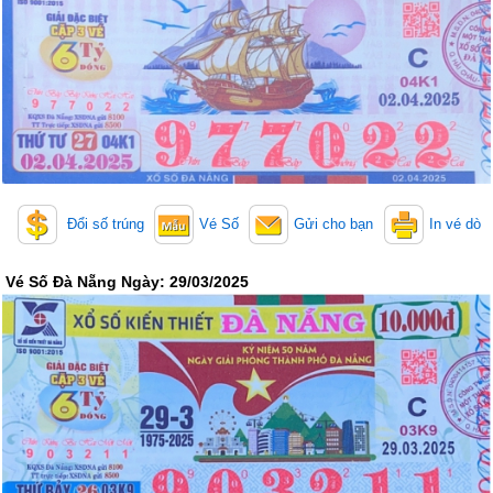
Lotto 5/35
Mega 6/45
Power 6/55
Max3D Pro
Max 3D
Keno
Bingo 18
Điện Toán
Đổi số trúng
Vé Số
Gửi cho bạn
In vé dò
1*2*3
6x36
Thần Tài 4
Vé Số Đà Nẵng Ngày: 29/03/2025
Sớ Đầu Đuôi
Miền Nam
Miền Trung
Miền Bắc
Thống Kê