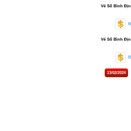
Vé Số Bình Địn
Đổ
Vé Số Bình Địn
Đổ
13/02
/2024