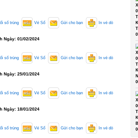
i số trúng
Vé Số
Gửi cho bạn
In vé dò
h Ngày: 01/02/2024
i số trúng
Vé Số
Gửi cho bạn
In vé dò
h Ngày: 25/01/2024
i số trúng
Vé Số
Gửi cho bạn
In vé dò
h Ngày: 18/01/2024
i số trúng
Vé Số
Gửi cho bạn
In vé dò