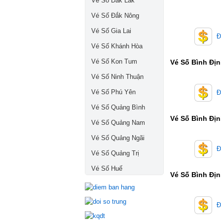
Vé Số Đắk Lắk
Vé Số Đắk Nông
Vé Số Gia Lai
Đổ
Vé Số Khánh Hòa
Vé Số Kon Tum
Vé Số Bình Địn
Vé Số Ninh Thuận
Vé Số Phú Yên
Đổ
Vé Số Quảng Bình
Vé Số Bình Địn
Vé Số Quảng Nam
Vé Số Quảng Ngãi
Đổ
Vé Số Quảng Trị
Vé Số Huế
Vé Số Bình Địn
Đổ