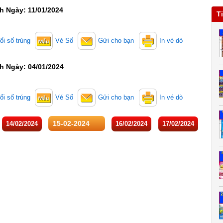
h Ngày: 11/01/2024
T
i số trúng
Vé Số
Gửi cho bạn
In vé dò
h Ngày: 04/01/2024
i số trúng
Vé Số
Gửi cho bạn
In vé dò
14/02
/2024
16/02
/2024
17/02
/2024