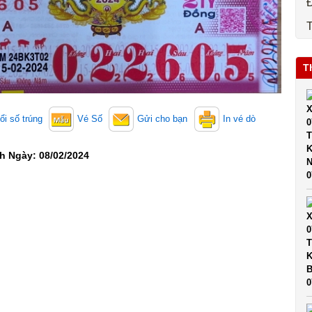
T
T
i số trúng
Vé Số
Gửi cho bạn
In vé dò
h Ngày: 08/02/2024