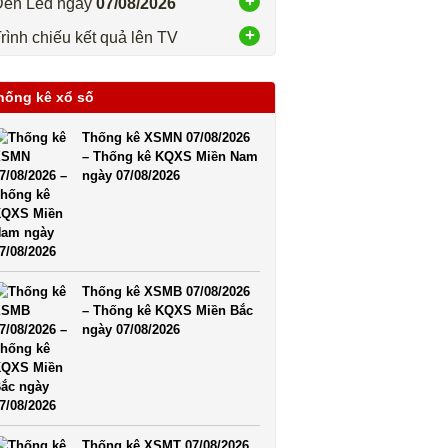
Đèn Led ngày
07/08/2026
rình chiếu kết quả lên TV
hống kê xổ số
Thống kê XSMN 07/08/2026
– Thống kê KQXS Miền Nam
ngày 07/08/2026
Thống kê XSMB 07/08/2026
– Thống kê KQXS Miền Bắc
ngày 07/08/2026
Thống kê XSMT 07/08/2026