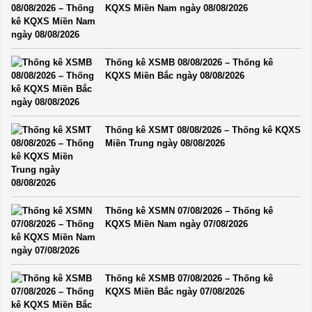
KQXS Miền Nam ngày 08/08/2026
Thống kê XSMB 08/08/2026 – Thống kê
KQXS Miền Bắc ngày 08/08/2026
Thống kê XSMT 08/08/2026 – Thống kê KQXS
Miền Trung ngày 08/08/2026
Thống kê XSMN 07/08/2026 – Thống kê
KQXS Miền Nam ngày 07/08/2026
Thống kê XSMB 07/08/2026 – Thống kê
KQXS Miền Bắc ngày 07/08/2026