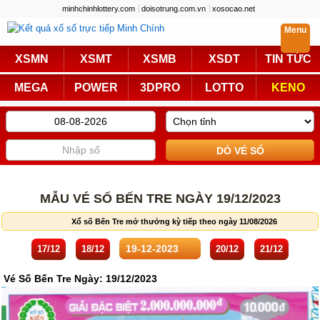
minhchinhlottery.com
doisotrung.com.vn
xosocao.net
Menu
Trực Tiếp
XSMN
XSMT
XSMB
XSDT
TIN TỨC
Miền Nam
Miền Trung
MEGA
POWER
3DPRO
LOTTO
KENO
Miền Bắc
Mega 6/45
Power 6/55
Max3D Pro
Max 3D
Keno
Bingo 18
Lotto 5/35
MẪU VÉ SỐ BẾN TRE NGÀY 19/12/2023
Truyền Thống
Xổ số Bến Tre mở thưởng kỳ tiếp theo ngày 11/08/2026
Miền Nam
Miền Trung
17/12
18/12
20/12
21/12
Miền Bắc
KQXS Các Tỉnh
Vé Số Bến Tre Ngày: 19/12/2023
KQXS Vietlott