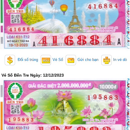
Lotto 5/35
Mega 6/45
Power 6/55
Max3D Pro
Max 3D
Keno
Bingo 18
Điện Toán
Đổi số trúng
Vé Số
Gửi cho bạn
In vé dò
1*2*3
6x36
Thần Tài 4
Vé Số Bến Tre Ngày: 12/12/2023
Sớ Đầu Đuôi
Miền Nam
Miền Trung
Miền Bắc
Thống Kê