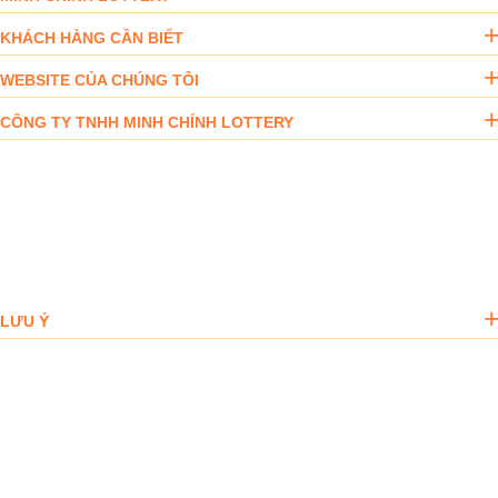
KHÁCH HÀNG CẦN BIẾT
WEBSITE CỦA CHÚNG TÔI
CÔNG TY TNHH MINH CHÍNH LOTTERY
LƯU Ý
Mọi thông tin và kết quả xổ số trên minhchinh.com được cập nhật từ các
nguồn công bố công khai. Chúng tôi nỗ lực tối đa để đảm bảo tính chính xác,
tuy nhiên dữ liệu chỉ mang tính chất tham khảo. Quý khách vui lòng đối
chiếu trực tiếp với kết quả chính thức do các Công ty Xổ số kiến thiết công
bố.
Giới thiệu
Liên hệ
Chèn kết quả xổ số