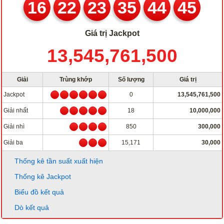
16
22
23
35
44
45
Lotto 5/35
Mega 6/45
Power 6/55
Max3D Pro
Giá trị Jackpot
Max 3D
Keno
13,545,761,500
Bingo 18
Giải
Trùng khớp
Số lượng
Giá trị
Điện Toán
Jackpot
0
13,545,761,500
1*2*3
6x36
Giải nhất
18
10,000,000
Thần Tài 4
Giải nhì
850
300,000
Giải ba
15,171
30,000
Sớ Đầu Đuôi
Thống kê tần suất xuất hiện
Miền Nam
Miền Trung
Thống kê Jackpot
Miền Bắc
Biểu đồ kết quả
Dò kết quả
Thống Kê