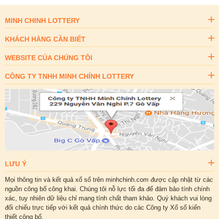
MINH CHINH LOTTERY
KHÁCH HÀNG CẦN BIẾT
WEBSITE CỦA CHÚNG TÔI
CÔNG TY TNHH MINH CHÍNH LOTTERY
LƯU Ý
Mọi thông tin và kết quả xổ số trên minhchinh.com được cập nhật từ các
nguồn công bố công khai. Chúng tôi nỗ lực tối đa để đảm bảo tính chính
xác, tuy nhiên dữ liệu chỉ mang tính chất tham khảo. Quý khách vui lòng
đối chiếu trực tiếp với kết quả chính thức do các Công ty Xổ số kiến
thiết công bố.