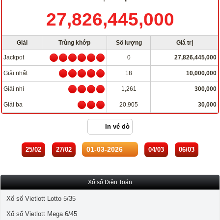
27,826,445,000
Giải
Trùng khớp
Số lượng
Giá trị
Jackpot
0
27,826,445,000
Giải nhất
18
10,000,000
Giải nhì
1,261
300,000
Giải ba
20,905
30,000
In vé dò
25/02
27/02
04/03
06/03
Xổ số Điện Toán
Xổ số Vietlott Lotto 5/35
Xổ số Vietlott Mega 6/45